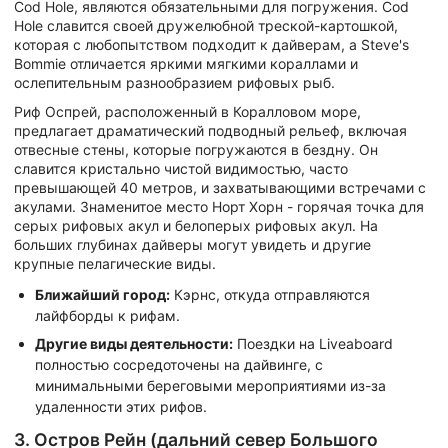
Cod Hole, являются обязательными для погружения. Cod
Hole славится своей дружелюбной треской-картошкой,
которая с любопытством подходит к дайверам, а Steve's
Bommie отличается яркими мягкими кораллами и
ослепительным разнообразием рифовых рыб.
Риф Оспрей, расположенный в Коралловом море,
предлагает драматический подводный рельеф, включая
отвесные стены, которые погружаются в бездну. Он
славится кристально чистой видимостью, часто
превышающей 40 метров, и захватывающими встречами с
акулами. Знаменитое место Норт Хорн - горячая точка для
серых рифовых акул и белоперых рифовых акул. На
больших глубинах дайверы могут увидеть и другие
крупные пелагические виды.
Ближайший город:
Кэрнс, откуда отправляются
лайфборды к рифам.
Другие виды деятельности:
Поездки на Liveaboard
полностью сосредоточены на дайвинге, с
минимальными береговыми мероприятиями из-за
удаленности этих рифов.
3. Остров Рейн (дальний север Большого