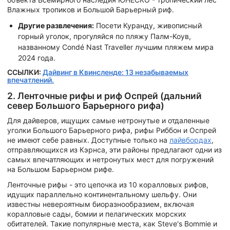
Влажных тропиков и Большой Барьерный риф.
Другие развлечения:
Посети Куранду, живописный
горный уголок, прогуляйся по пляжу Палм-Коув,
названному Condé Nast Traveller лучшим пляжем мира
2024 года.
ССЫЛКИ:
Дайвинг в Квинсленде: 13 незабываемых
впечатлений.
2. Ленточные рифы и риф Оспрей (дальний
север Большого Барьерного рифа)
Для дайверов, ищущих самые нетронутые и отдаленные
уголки Большого Барьерного рифа, рифы Риббон и Оспрей
не имеют себе равных. Доступные только на
лайвбордах
,
отправляющихся из Кэрнса, эти районы предлагают одни из
самых впечатляющих и нетронутых мест для погружений
на Большом Барьерном рифе.
Ленточные рифы - это цепочка из 10 коралловых рифов,
идущих параллельно континентальному шельфу. Они
известны невероятным биоразнообразием, включая
коралловые сады, бомии и пелагических морских
обитателей. Такие популярные места, как Steve's Bommie и