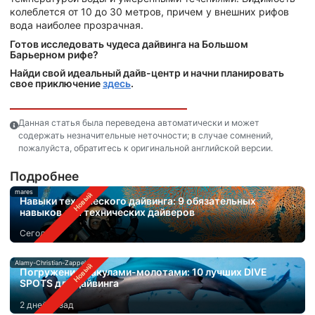
колеблется от 10 до 30 метров, причем у внешних рифов
вода наиболее прозрачная.
Готов исследовать чудеса дайвинга на Большом
Барьерном рифе?
Найди свой идеальный дайв-центр и начни планировать
свое приключение
здесь
.
Данная статья была переведена автоматически и может
содержать незначительные неточности; в случае сомнений,
пожалуйста, обратитесь к оригинальной английской версии.
Подробнее
mares
Навыки технического дайвинга: 9 обязательных
навыков для технических дайверов
Сегодня
Alamy-Christian-Zappel
Погружения с акулами-молотами: 10 лучших DIVE
SPOTS для дайвинга
2 дней назад