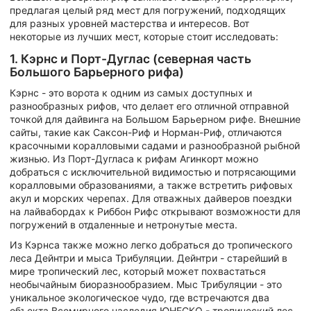
предлагая целый ряд мест для погружений, подходящих
для разных уровней мастерства и интересов. Вот
некоторые из лучших мест, которые стоит исследовать:
1. Кэрнс и Порт-Дуглас (северная часть
Большого Барьерного рифа)
Кэрнс - это ворота к одним из самых доступных и
разнообразных рифов, что делает его отличной отправной
точкой для дайвинга на Большом Барьерном рифе. Внешние
сайты, такие как Саксон-Риф и Норман-Риф, отличаются
красочными коралловыми садами и разнообразной рыбной
жизнью. Из Порт-Дугласа к рифам Агинкорт можно
добраться с исключительной видимостью и потрясающими
коралловыми образованиями, а также встретить рифовых
акул и морских черепах. Для отважных дайверов поездки
на лайвабордах к Риббон Рифс открывают возможности для
погружений в отдаленные и нетронутые места.
Из Кэрнса также можно легко добраться до тропического
леса Дейнтри и мыса Трибуляции. Дейнтри - старейший в
мире тропический лес, который может похвастаться
необычайным биоразнообразием. Мыс Трибуляции - это
уникальное экологическое чудо, где встречаются два
объекта Всемирного наследия ЮНЕСКО - тропический лес