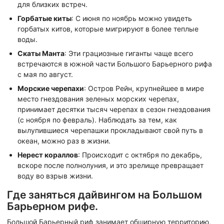
для близких встреч.
Горбатые киты
: С июня по ноябрь можно увидеть
горбатых китов, которые мигрируют в более теплые
воды.
Скаты Манта
: Эти грациозные гиганты чаще всего
встречаются в южной части Большого Барьерного рифа
с мая по август.
Морские черепахи
: Остров Рейн, крупнейшее в мире
место гнездования зеленых морских черепах,
принимает десятки тысяч черепах в сезон гнездования
(с ноября по февраль). Наблюдать за тем, как
вылупившиеся черепашки прокладывают свой путь в
океан, можно раз в жизни.
Нерест кораллов
: Происходит с октября по декабрь,
вскоре после полнолуния, и это зрелище превращает
воду во взрыв жизни.
Где заняться дайвингом на Большом
Барьерном рифе.
Большой Барьерный риф занимает обширную территорию,