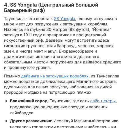
4. SS Yongala (Центральный Большой
Барьерный риф)
Таунсвилл - это ворота к
SS Yongala
, одному из лучших в
мире мест для погружения к затонувшим кораблям.
Находясь на глубине 30 метров (98 футов), "Йонгала"
затонул в 1911 году и превратился в процветающий
искусственный риф. Дайверы могут встретить здесь
гигантских груперов, стаи барракуд, черепах, морских
змей, а иногда мант и акул. Биоразнообразие и
драматическая история этого места делают его
обязательным местом погружения для дайверов среднего
и продвинутого уровня.
Помимо
дайвинга на затонувших кораблях
, из Таунсвилла
можно добраться до близлежащего Магнитного острова,
идеального для пеших прогулок, наблюдения за дикой
природой и отдыха на потрясающих пляжах.
Ближайший город:
Таунсвилл, где есть
дайв-центры
,
предлагающие однодневные поездки и варианты
лайвбордов.
Другие развлечения:
Исследуй Магнитный остров или
насладись городскими ресторанами и набережными.