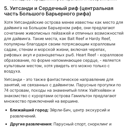
5. Уитсанди и Сердечный риф (центральная
часть Большого Барьерного рифа)
Хотя Уитсандейские острова менее известны как место для
дайвинга на Большом Барьерном рифе, они предлагают
сочетание живописных пейзажей и отличных возможностей
для дайвинга. Такие места, как Bait Reef и Hardy Reef,
популярны благодаря своим потрясающим коралловым
садам, стенам и морской жизни, включая черепах,
рифовых акул и разноцветных рыб. Heart Reef - коралловое
образование, по форме напоминающее сердце, - является
культовым местом, хотя увидеть его можно только с
воздуха.
Уитсанди - это также фантастическое направление для
занятий, не связанных с дайвингом. Парусные прогулки по
74 островам, походы на знаменитый пляж Уайтхейвен и
знакомство с курортами острова Гамильтон предлагают
множество приключений на вершине.
Ближайший город:
Эйрли-Бич, центр экскурсий и
развлечений.
Другие развлечения:
Парусный спорт, снорклинг и