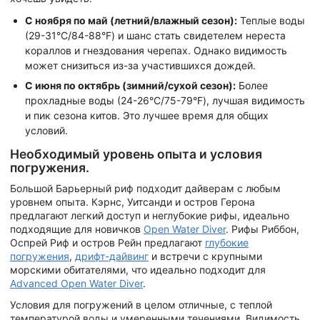
С ноября по май (летний/влажный сезон):
Теплые воды
(29-31°C/84-88°F) и шанс стать свидетелем нереста
кораллов и гнездования черепах. Однако видимость
может снизиться из-за участившихся дождей.
С июня по октябрь (зимний/сухой сезон):
Более
прохладные воды (24-26°C/75-79°F), лучшая видимость
и пик сезона китов. Это лучшее время для общих
условий.
Необходимый уровень опыта и условия
погружения.
Большой Барьерный риф подходит дайверам с любым
уровнем опыта. Кэрнс, Уитсанди и остров Герона
предлагают легкий доступ и неглубокие рифы, идеально
подходящие для новичков
Open Water Diver
. Рифы Риббон,
Оспрей Риф и остров Рейн предлагают
глубокие
погружения
,
дрифт-дайвинг
и встречи с крупными
морскими обитателями, что идеально подходит для
Advanced Open Water Diver
.
Условия для погружений в целом отличные, с теплой
температурой воды и умеренными течениями. Видимость