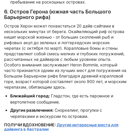
пребывание на роскошных островах.
6. Остров Герона (южная часть Большого
Барьерного рифа)
Остров Херон может похвастаться 20 дайв-сайтами в
нескольких минутах от берега. Окаймляющий риф острова
кишит морской жизнью - от больших скоплений рыб и
рифовых акул до зеленых и логгерхедских морских
черепах (с октября по март). Коралловые бомы и стены
представляют собой смесь мелких и глубоких погружений,
рассчитанных на дайверов с любым уровнем опыта.
Особого внимания заслуживает Heron Bommie, который
часто признается одним из лучших мест для погружения на
Большом Барьерном рифе благодаря древней коралловой
горе, возраст которой составляет около 900 лет, и морским
черепахам, обитающим здесь.
Ближайший город:
Гладстон, где есть паромное и
вертолетное сообщение.
Другие развлечения:
Сноркелинг, прогулки с
черепахами и экскурсии по островам.
ПОЛУЧИ ВДОХНОВЕНИЕ:
Другие интересные места для
дайвинга в Австралии