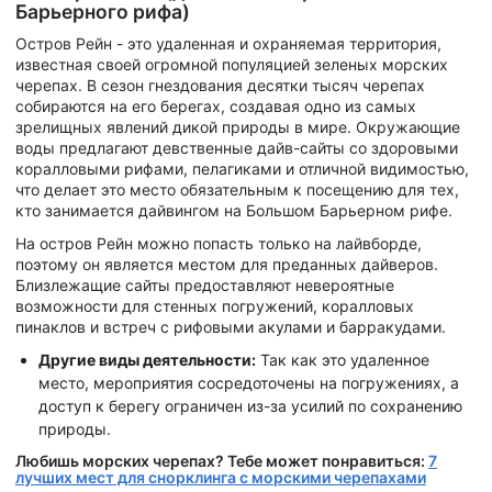
Барьерного рифа)
Остров Рейн - это удаленная и охраняемая территория,
известная своей огромной популяцией зеленых морских
черепах. В сезон гнездования десятки тысяч черепах
собираются на его берегах, создавая одно из самых
зрелищных явлений дикой природы в мире. Окружающие
воды предлагают девственные дайв-сайты со здоровыми
коралловыми рифами, пелагиками и отличной видимостью,
что делает это место обязательным к посещению для тех,
кто занимается дайвингом на Большом Барьерном рифе.
На остров Рейн можно попасть только на лайвборде,
поэтому он является местом для преданных дайверов.
Близлежащие сайты предоставляют невероятные
возможности для стенных погружений, коралловых
пинаклов и встреч с рифовыми акулами и барракудами.
Другие виды деятельности:
Так как это удаленное
место, мероприятия сосредоточены на погружениях, а
доступ к берегу ограничен из-за усилий по сохранению
природы.
Любишь морских черепах? Тебе может понравиться:
7
лучших мест для снорклинга с морскими черепахами