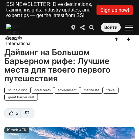
SSI NEWSLETTER: Dive destinations,
training insights, industry updates, and
Sign up now!
expert tips — get the latest from SSI!
Войти
назад
Дайвинг на Большом
Барьерном рифе: Лучшие
места для твоего первого
путешествия
scuba diving
coral reefs
environment
marine life
travel
great barrier reef
2
iStock-4FR