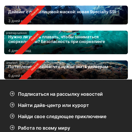
Дайвинг с полнолицевой маской: новая Specialty SSI
3 дней назад
predragvuckovic
Нужно ли уметь плавать, чтобы заниматься
сноркелингом? Безопасность при сноркелинге
4 дней назад
unsplash
Потепление океанов: что нужно знать дайверам
6 дней назад
Подписаться на рассылку новостей
Найти дайв-центр или курорт
Найди свое следующее приключение
Работа по всему миру