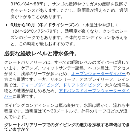
31°C／84〜88°F）、サンゴの産卵やウミガメの産卵を観察で
きるチャンスがあります。ただし、降雨量が増えるため、透明
度が下がることがあります。
6月から10月（冬／ドライシーズン）：
水温はやや涼しく
（24〜26°C／75〜79°F）、透明度が良くなり、クジラのシー
ズンのピークでもあります。全体的なコンディションを考える
と、この時期が最もおすすめです。
必要な経験レベルと潜水条件。
グレートバリアリーフは、すべての経験レベルのダイバーに適して
います。ケアンズ、ウィットサンデー諸島、ヘロン島は、アクセス
が良く、浅瀬のリーフが多いため、
オープンウォーターダイバー
の
方にも最適です。一方、リボンリーフ、オスプレイリーフ、レイン
島では、
ディープダイビング
、
ドリフトダイビング
、大きな海洋生
物との遭遇が楽しめるため、
アドバンスドオープンウォーターダイ
バー
に最適です。
ダイビングコンディションは概ね良好で、水温は暖かく、流れも中
程度です。透明度は10〜30メートルで、外洋のリーフほど水が澄
んでいます。
グレートバリアリーフでのダイビングの魅力を探検する準備はでき
ていますか？