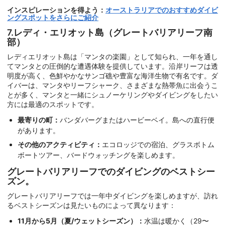
インスピレーションを得よう：
オーストラリアでのおすすめダイビ
ングスポットをさらにご紹介
7.レディ・エリオット島（グレートバリアリーフ南
部）
レディエリオット島は「マンタの楽園」として知られ、一年を通し
てマンタとの圧倒的な遭遇体験を提供しています。沿岸リーフは透
明度が高く、色鮮やかなサンゴ礁や豊富な海洋生物で有名です。ダ
イバーは、マンタやリーフシャーク、さまざまな熱帯魚に出会うこ
とが多く、マンタと一緒にシュノーケリングやダイビングをしたい
方には最適のスポットです。
最寄りの町：
バンダバーグまたはハービーベイ。島への直行便
があります。
その他のアクティビティ：
エコロッジでの宿泊、グラスボトム
ボートツアー、バードウォッチングを楽しめます。
グレートバリアリーフでのダイビングのベストシー
ズン。
グレートバリアリーフでは一年中ダイビングを楽しめますが、訪れ
るベストシーズンは見たいものによって異なります：
11月から5月（夏/ウェットシーズン）：
水温は暖かく（29〜