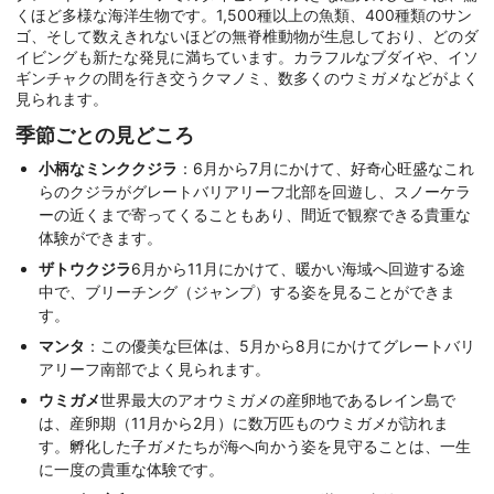
くほど多様な海洋生物です。1,500種以上の魚類、400種類のサン
ゴ、そして数えきれないほどの無脊椎動物が生息しており、どのダ
イビングも新たな発見に満ちています。カラフルなブダイや、イソ
ギンチャクの間を行き交うクマノミ、数多くのウミガメなどがよく
見られます。
季節ごとの見どころ
小柄なミンククジラ
：6月から7月にかけて、好奇心旺盛なこれ
らのクジラがグレートバリアリーフ北部を回遊し、スノーケラ
ーの近くまで寄ってくることもあり、間近で観察できる貴重な
体験ができます。
ザトウクジラ
6月から11月にかけて、暖かい海域へ回遊する途
中で、ブリーチング（ジャンプ）する姿を見ることができま
す。
マンタ
：この優美な巨体は、5月から8月にかけてグレートバリ
アリーフ南部でよく見られます。
ウミガメ
世界最大のアオウミガメの産卵地であるレイン島で
は、産卵期（11月から2月）に数万匹ものウミガメが訪れま
す。孵化した子ガメたちが海へ向かう姿を見守ることは、一生
に一度の貴重な体験です。