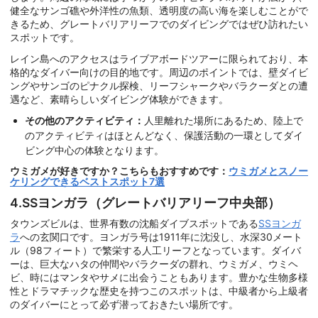
健全なサンゴ礁や外洋性の魚類、透明度の高い海を楽しむことがで
きるため、グレートバリアリーフでのダイビングではぜひ訪れたい
スポットです。
レイン島へのアクセスはライブアボードツアーに限られており、本
格的なダイバー向けの目的地です。周辺のポイントでは、壁ダイビ
ングやサンゴのピナクル探検、リーフシャークやバラクーダとの遭
遇など、素晴らしいダイビング体験ができます。
その他のアクティビティ：
人里離れた場所にあるため、陸上で
のアクティビティはほとんどなく、保護活動の一環としてダイ
ビング中心の体験となります。
ウミガメが好きですか？こちらもおすすめです：
ウミガメとスノー
ケリングできるベストスポット7選
4.SSヨンガラ（グレートバリアリーフ中央部）
タウンズビルは、世界有数の沈船ダイブスポットである
SSヨンガ
ラ
への玄関口です。ヨンガラ号は1911年に沈没し、水深30メート
ル（98フィート）で繁栄する人工リーフとなっています。ダイバ
ーは、巨大なハタの仲間やバラクーダの群れ、ウミガメ、ウミヘ
ビ、時にはマンタやサメに出会うこともあります。豊かな生物多様
性とドラマチックな歴史を持つこのスポットは、中級者から上級者
のダイバーにとって必ず潜っておきたい場所です。