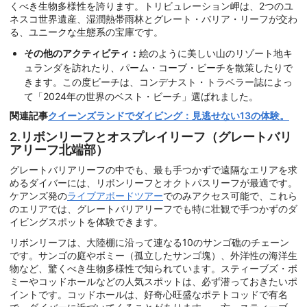
くべき生物多様性を誇ります。トリビュレーション岬は、2つのユ
ネスコ世界遺産、湿潤熱帯雨林とグレート・バリア・リーフが交わ
る、ユニークな生態系の宝庫です。
その他のアクティビティ：
絵のように美しい山のリゾート地キ
ュランダを訪れたり、パーム・コーブ・ビーチを散策したりで
きます。この度ビーチは、コンデナスト・トラベラー誌によっ
て「2024年の世界のベスト・ビーチ」選ばれました。
関連記事
クイーンズランドでダイビング：見逃せない13の体験。
2.リボンリーフとオスプレイリーフ（グレートバリ
アリーフ北端部）
グレートバリアリーフの中でも、最も手つかずで遠隔なエリアを求
めるダイバーには、リボンリーフとオクトパスリーフが最適です。
ケアンズ発の
ライブアボードツアー
でのみアクセス可能で、これら
のエリアでは、グレートバリアリーフでも特に壮観で手つかずのダ
イビングスポットを体験できます。
リボンリーフは、大陸棚に沿って連なる10のサンゴ礁のチェーン
です。サンゴの庭やボミー（孤立したサンゴ塊）、外洋性の海洋生
物など、驚くべき生物多様性で知られています。スティーブズ・ボ
ミーやコッドホールなどの人気スポットは、必ず潜っておきたいポ
イントです。コッドホールは、好奇心旺盛なポテトコッドで有名