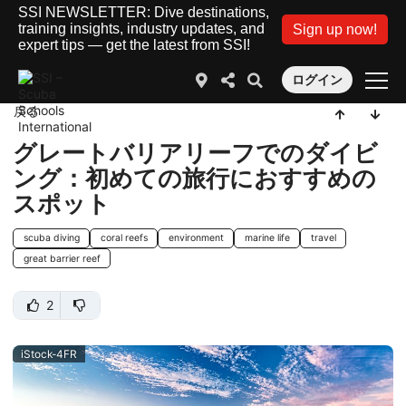
SSI NEWSLETTER: Dive destinations,
training insights, industry updates, and
Sign up now!
expert tips — get the latest from SSI!
ログイン
戻る
グレートバリアリーフでのダイビ
ング：初めての旅行におすすめの
スポット
scuba diving
coral reefs
environment
marine life
travel
great barrier reef
2
iStock-4FR