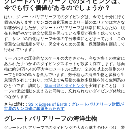
グレートバリアリーフでのダイビングは、
今でも行く価値があるのでしょうか？
はい、グレートバリアリーフでのダイビングは、今でも十分に行く
価値があります！サンゴの白化現象により一部のエリアでは大きな
影響が出ましたが、グレートバリアリーフは非常に広大なため、現
在も色鮮やかで健全な状態を保っている場所が数多く残っていま
す。サンゴの白化はリーフ全体の半分未満にとどまっており、この
貴重な自然遺産を守り、保全するための回復・保護活動も継続して
行われています。
リーフはその圧倒的なスケールの大きさから、今なお多くの生命に
あふれた手つかずのダイビングスポットが数多く存在します。総面
積は約34万4,400平方キロメートルに及び、2,900以上の個別のリ
ーフと900の島々を含んでいます。数千種もの海洋生物と多様な生
息環境を有しており、地球上でも屈指の生物多様性を誇る生態系の
ひとつです。訪問し、
持続可能なダイビング
を実施することは、リ
ーフの保全活動を支えると同時に、忘れられないダイビング体験に
つながります。
さらに読む：
SSI x Edges of Earth：グレートバリアリーフ財団が
世界のサンゴ礁に希望をもたらす
グレートバリアリーフの海洋生物
グレートバリアリーフでのダイビングの大きな魅力のひとつは、驚