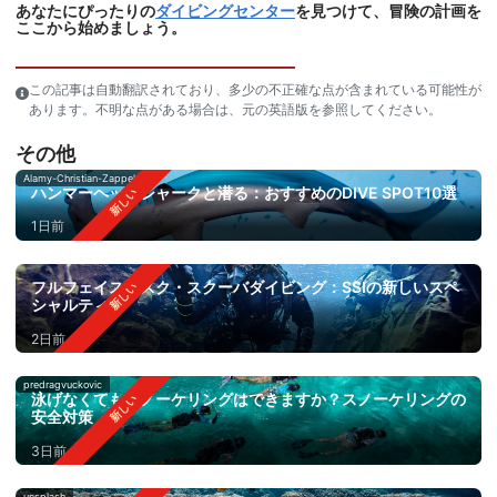
あなたにぴったりの
ダイビングセンター
を見つけて、冒険の計画を
ここから始めましょう。
この記事は自動翻訳されており、多少の不正確な点が含まれている可能性が
あります。不明な点がある場合は、元の英語版を参照してください。
その他
Alamy-Christian-Zappel
ハンマーヘッドシャークと潜る：おすすめのDIVE SPOT10選
1日前
フルフェイスマスク・スクーバダイビング：SSIの新しいスペ
シャルティ
2日前
predragvuckovic
泳げなくてもスノーケリングはできますか？スノーケリングの
安全対策
3日前
unsplash