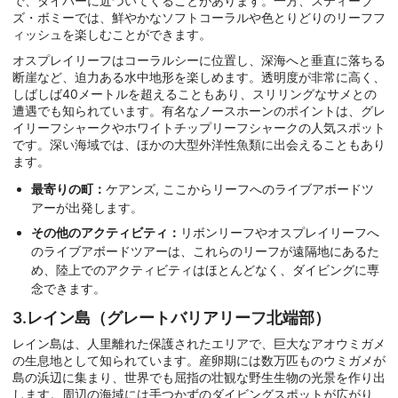
で、ダイバーに近づいてくることがあります。一方、スティーブ
ズ・ボミーでは、鮮やかなソフトコーラルや色とりどりのリーフフ
ィッシュを楽しむことができます。
オスプレイリーフはコーラルシーに位置し、深海へと垂直に落ちる
断崖など、迫力ある水中地形を楽しめます。透明度が非常に高く、
しばしば40メートルを超えることもあり、スリリングなサメとの
遭遇でも知られています。有名なノースホーンのポイントは、グレ
イリーフシャークやホワイトチップリーフシャークの人気スポット
です。深い海域では、ほかの大型外洋性魚類に出会えることもあり
ます。
最寄りの町：
ケアンズ, ここからリーフへのライブアボードツ
アーが出発します。
その他のアクティビティ：
リボンリーフやオスプレイリーフへ
のライブアボードツアーは、これらのリーフが遠隔地にあるた
め、陸上でのアクティビティはほとんどなく、ダイビングに専
念できます。
3.レイン島（グレートバリアリーフ北端部）
レイン島は、人里離れた保護されたエリアで、巨大なアオウミガメ
の生息地として知られています。産卵期には数万匹ものウミガメが
島の浜辺に集まり、世界でも屈指の壮観な野生生物の光景を作り出
します。周辺の海域には手つかずのダイビングスポットが広がり、