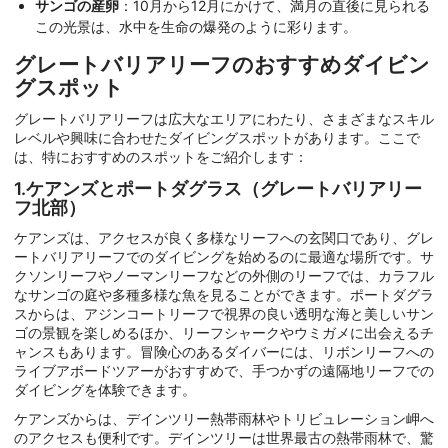
サンゴの産卵
：10月から12月にかけて、満月の直後に見られる
この光景は、水中を生命の爆発のように彩ります。
グレートバリアリーフのおすすめダイビン
グスポット
グレートバリアリーフは広大なエリアにわたり、さまざまなスキル
レベルや興味に合わせたダイビングスポットがあります。ここで
は、特におすすめのスポットをご紹介します：
1.ケアンズとポートダグラス（グレートバリアリー
フ北部）
ケアンズは、アクセスが良く多様なリーフへの玄関口であり、グレ
ートバリアリーフでのダイビングを始めるのに最適な場所です。サ
クソンリーフやノーマンリーフなどの外側のリーフでは、カラフル
なサンゴの庭や多種多様な魚を見ることができます。ポートダグラ
スからは、アジンコートリーフで視界の良い透明な海と美しいサン
ゴの景観を楽しめるほか、リーフシャークやウミガメに出会えるチ
ャンスもあります。冒険心のあるダイバーには、リボンリーフへの
ライブアボードツアーがおすすめで、手つかずの遠隔地リーフでの
ダイビングを体験できます。
ケアンズからは、デインツリー熱帯雨林やトリビュレーション岬へ
のアクセスも便利です。デインツリーは世界最古の熱帯雨林で、驚