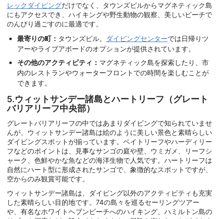
レックダイビング
だけでなく、タウンズビルからマグネティック島
にもアクセスでき、ハイキングや野生動物の観察、美しいビーチで
のんびり過ごすのに最適です。
最寄りの町：
タウンズビル。
ダイビングセンター
では日帰りツ
アーやライブアボードのオプションが提供されています。
その他のアクティビティ：
マグネティック島を探索したり、市
内のレストランやウォーターフロントでの時間を楽しむことが
できます。
5.ウィットサンデー諸島とハートリーフ（グレート
バリアリーフ中央部）
グレートバリアリーフの中ではあまりダイビングで知られていませ
んが、ウィットサンデー諸島は絵のように美しい景色と素晴らしい
ダイビングスポットが揃っています。ベイトリーフやハーディリー
フなどのポイントは、見事なサンゴの庭や壁、ウミガメ、リーフシ
ャーク、色鮮やかな魚などの海洋生物で人気です。ハートリーフは
自然にハート型に形成されたサンゴで、象徴的なスポットですが、
空からのみ観賞可能です。
ウィットサンデー諸島は、ダイビング以外のアクティビティも充実
した素晴らしい目的地です。74の島々を巡るセーリングツアー
や、有名なホワイトヘブンビーチへのハイキング、ハミルトン島の