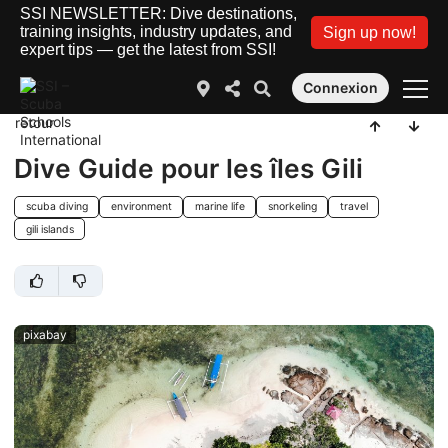
SSI NEWSLETTER: Dive destinations,
training insights, industry updates, and
Sign up now!
expert tips — get the latest from SSI!
Connexion
retour
Dive Guide pour les îles Gili
scuba diving
environment
marine life
snorkeling
travel
gili islands
pixabay