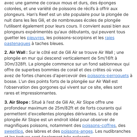
avec une gamme de coraux mous et durs, des éponges
colorées, et une variété de poissons de récifs à offrir aux
plongeurs. Han's Reef est un site populaire pour la plongée de
nuit dans les îles Gili, et de nombreuses écoles de plongée
l'utilisent également pour leurs cours. Il convient aussi bien aux
plongeurs expérimentés qu'aux débutants, qui peuvent tous
guetter les
pieuvres
, les poissons-scorpions et les
raies
pastenagues
à taches bleues.
2. Air Wall :
Sur le côté est de Gili Air se trouve Air Wall ; une
plongée en mur qui descend verticalement de 5m/16ft à
30m/328ft. La plongée commence sur un fond sablonneux qui
offre de superbes bommies de corail et des crêtes où vous
avez de fortes chances d'apercevoir des
poissons-perroquets
à
bosse. L'un des points forts de la plongée sur Air Wall est
l'observation des gorgones qui vivent sur ce site, elles sont
rares et impressionnantes.
3. Air Slope :
Situé à l'est de Gili Air, Air Slope offre une
profondeur maximum de 25m/82ft et de forts courants qui
permettent d'excellentes plongées dérivantes. Le site de
plongée Air Slope est un endroit idéal pour observer de
magnifiques poissons, notamment des
poissons-coffres
, des
sweetlips
, des labres et des
poissons-anges
. Les nudibranches
et les tortues sont également très présents.