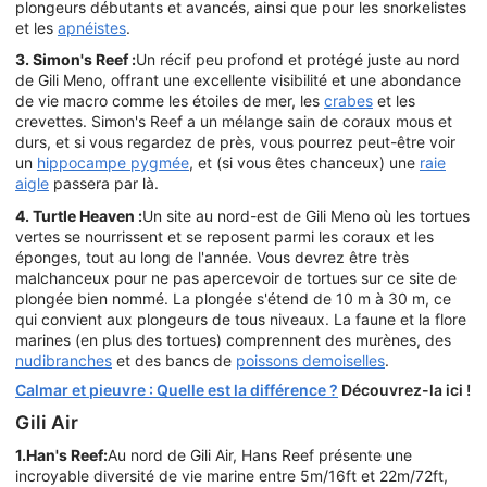
plongeurs débutants et avancés, ainsi que pour les snorkelistes
et les
apnéistes
.
3. Simon's Reef :
Un récif peu profond et protégé juste au nord
de Gili Meno, offrant une excellente visibilité et une abondance
de vie macro comme les étoiles de mer, les
crabes
et les
crevettes. Simon's Reef a un mélange sain de coraux mous et
durs, et si vous regardez de près, vous pourrez peut-être voir
un
hippocampe pygmée
, et (si vous êtes chanceux) une
raie
aigle
passera par là.
4. Turtle Heaven :
Un site au nord-est de Gili Meno où les tortues
vertes se nourrissent et se reposent parmi les coraux et les
éponges, tout au long de l'année. Vous devrez être très
malchanceux pour ne pas apercevoir de tortues sur ce site de
plongée bien nommé. La plongée s'étend de 10 m à 30 m, ce
qui convient aux plongeurs de tous niveaux. La faune et la flore
marines (en plus des tortues) comprennent des murènes, des
nudibranches
et des bancs de
poissons demoiselles
.
Calmar et pieuvre : Quelle est la différence ?
Découvrez-la ici !
Gili Air
1.Han's Reef:
Au nord de Gili Air, Hans Reef présente une
incroyable diversité de vie marine entre 5m/16ft et 22m/72ft,