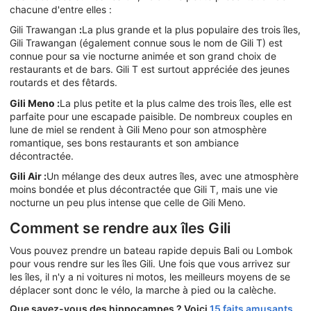
chacune d'entre elles :
Gili Trawangan
:
La plus grande et la plus populaire des trois îles,
Gili Trawangan (également connue sous le nom de Gili T) est
connue pour sa vie nocturne animée et son grand choix de
restaurants et de bars. Gili T est surtout appréciée des jeunes
routards et des fêtards.
Gili Meno :
La plus petite et la plus calme des trois îles, elle est
parfaite pour une escapade paisible. De nombreux couples en
lune de miel se rendent à Gili Meno pour son atmosphère
romantique, ses bons restaurants et son ambiance
décontractée.
Gili Air :
Un mélange des deux autres îles, avec une atmosphère
moins bondée et plus décontractée que Gili T, mais une vie
nocturne un peu plus intense que celle de Gili Meno.
Comment se rendre aux îles Gili
Vous pouvez prendre un bateau rapide depuis Bali ou Lombok
pour vous rendre sur les îles Gili. Une fois que vous arrivez sur
les îles, il n'y a ni voitures ni motos, les meilleurs moyens de se
déplacer sont donc le vélo, la marche à pied ou la calèche.
Que savez-vous des hippocampes ? Voici
15 faits amusants