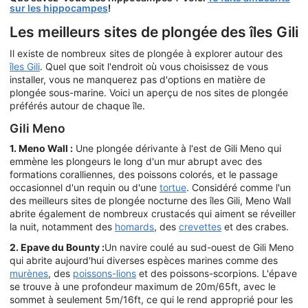
sur les hippocampes
!
Les meilleurs sites de plongée des îles Gili
Il existe de nombreux sites de plongée à explorer autour des
îles Gili
. Quel que soit l'endroit où vous choisissez de vous
installer, vous ne manquerez pas d'options en matière de
plongée sous-marine. Voici un aperçu de nos sites de plongée
préférés autour de chaque île.
Gili Meno
1. Meno Wall :
Une plongée dérivante à l'est de Gili Meno qui
emmène les plongeurs le long d'un mur abrupt avec des
formations coralliennes, des poissons colorés, et le passage
occasionnel d'un requin ou d'une
tortue
. Considéré comme l'un
des meilleurs sites de plongée nocturne des îles Gili, Meno Wall
abrite également de nombreux crustacés qui aiment se réveiller
la nuit, notamment des
homards
, des
crevettes
et des crabes.
2. Epave du Bounty :
Un navire coulé au sud-ouest de Gili Meno
qui abrite aujourd'hui diverses espèces marines comme des
murènes
, des
poissons-lions
et des poissons-scorpions. L'épave
se trouve à une profondeur maximum de 20m/65ft, avec le
sommet à seulement 5m/16ft, ce qui le rend approprié pour les