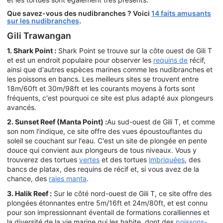
Que savez-vous des nudibranches ? Voici
14 faits amusants
sur les nudibranches
.
Gili Trawangan
1. Shark Point :
Shark Point se trouve sur la côte ouest de Gili T
et est un endroit populaire pour observer les
requins de
récif,
ainsi que d'autres espèces marines comme les nudibranches et
les poissons en bancs. Les meilleurs sites se trouvent entre
18m/60ft et 30m/98ft et les courants moyens à forts sont
fréquents, c'est pourquoi ce site est plus adapté aux plongeurs
avancés.
2. Sunset Reef (Manta Point) :
Au sud-ouest de Gili T, et comme
son nom l'indique, ce site offre des vues époustouflantes du
soleil se couchant sur l'eau. C'est un site de plongée en pente
douce qui convient aux plongeurs de tous niveaux. Vous y
trouverez des tortues
vertes
et des tortues
imbriquées
, des
bancs de platax, des requins de récif et, si vous avez de la
chance, des
raies manta
.
3. Halik Reef :
Sur le côté nord-ouest de Gili T, ce site offre des
plongées étonnantes entre 5m/16ft et 24m/80ft, et est connu
pour son impressionnant éventail de formations coralliennes et
la diversité de la vie marine qui les habite, dont des
poissons-