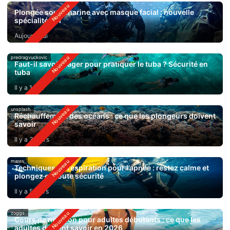
Plongée sous-marine avec masque facial : nouvelle
spécialité SSI
Aujourd'hui
predragvuckovic
Faut-il savoir nager pour pratiquer le tuba ? Sécurité en
tuba
Il y a 1 jour
unsplash
Réchauffement des océans : ce que les plongeurs doivent
savoir
Il y a 3 jours
mares
Techniques de respiration pour l’apnée : restez calme et
plongez en toute sécurité
Il y a 5 jours
zoggs
Cours de natation pour adultes débutants : ce que les
adultes doivent savoir en 2026