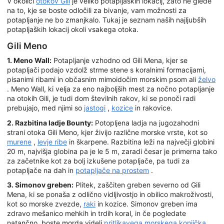
V okolici
otokov Gili
je veliko potapljaških lokacij, zato ne glede
na to, kje se boste odločili za bivanje, vam možnosti za
potapljanje ne bo zmanjkalo. Tukaj je seznam naših najljubših
potapljaških lokacij okoli vsakega otoka.
Gili Meno
1. Meno Wall:
Potapljanje vzhodno od Gili Mena, kjer se
potapljači podajo vzdolž strme stene s koralnimi formacijami,
pisanimi ribami in občasnim mimoidočim morskim psom ali
želvo
. Meno Wall, ki velja za eno najboljših mest za nočno potapljanje
na otokih Gili, je tudi dom številnih rakov, ki se ponoči radi
prebujajo, med njimi so
jastogi
,
kozice
in rakovice.
2. Razbitina ladje Bounty:
Potopljena ladja na jugozahodni
strani otoka Gili Meno, kjer živijo različne morske vrste, kot so
murene
,
levje ribe
in škarpene. Razbitina leži na največji globini
20 m, najvišja globina pa je le 5 m, zaradi česar je primerna tako
za začetnike kot za bolj izkušene potapljače, pa tudi za
potapljače na dah in
potapljače na prostem
.
3. Simonov greben:
Plitek, zaščiten greben severno od Gili
Mena, ki se ponaša z odlično vidljivostjo in obilico makroživosti,
kot so morske zvezde,
raki
in kozice. Simonov greben ima
zdravo mešanico mehkih in trdih koral, in če pogledate
natančno, boste morda videli
pritlikavega morskega konjička
,