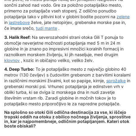
sončni zahod nad vodo. Gre za položno potapljaško mesto,
primerno za potapljače vseh stopenj. Z odlično ponudbo
potapljanja tako v plitvini kot v globini bodite pozorni na
zelene
in
jastrebove
želve, jate netopirjev, grebenske morske pse in,
če imate srečo,
tudi mante
.
3. Halik Reef:
Na severozahodni strani otoka Gili T ponuja to
območje neverjetne možnosti potapljanja med 5 m in 24 m
globine in je znano po impresivni množici koralnih formacij in
raznolikem morskem življenju, ki jih naseljuje, med drugim
klovnov
, kozic in običajno veliko, veliko želv.
4. Deep Turbo:
To je potapljaško mesto z največjo globino 40
metrov (130 čevljev) s čudovitim grebenom z barvitimi koralami
in različnimi morskimi živalmi, kot so papige, kirnje,
sprožalke
in
grebenski morski psi. Vrhunec potapljanja je edinstven vrh v
obliki turba, ki se dviga iz morskega dna in nudi zavetje
številnim vrstam rib. Zaradi globine in močnih tokov je to
potapljaško mesto priporočljivo le za napredne potapljače.
Na splošno so otoki Gili odlična destinacija za vse, ki iščejo
tropski oddih na otoku z obilico nočnega življenja, sprostitve
in, kar je najpomembneje, odličnim potapljanjem. Kateri otok
boste obiskali?