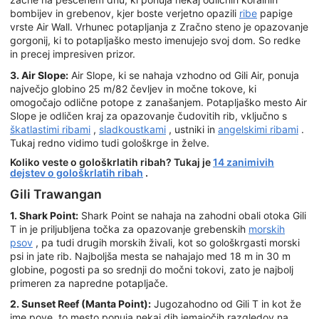
bombijev in grebenov, kjer boste verjetno opazili
ribe
papige
vrste Air Wall. Vrhunec potapljanja z Zračno steno je opazovanje
gorgonij, ki to potapljaško mesto imenujejo svoj dom. So redke
in precej impresiven prizor.
3. Air Slope:
Air Slope, ki se nahaja vzhodno od Gili Air, ponuja
največjo globino 25 m/82 čevljev in močne tokove, ki
omogočajo odlične potope z zanašanjem. Potapljaško mesto Air
Slope je odličen kraj za opazovanje čudovitih rib, vključno s
škatlastimi ribami
,
sladkoustkami
, ustniki in
angelskimi ribami
.
Tukaj redno vidimo tudi gološkrge in želve.
Koliko veste o gološkrlatih ribah? Tukaj je
14 zanimivih
dejstev o gološkrlatih ribah
.
Gili Trawangan
1. Shark Point:
Shark Point se nahaja na zahodni obali otoka Gili
T in je priljubljena točka za opazovanje grebenskih
morskih
psov
, pa tudi drugih morskih živali, kot so gološkrgasti morski
psi in jate rib. Najboljša mesta se nahajajo med 18 m in 30 m
globine, pogosti pa so srednji do močni tokovi, zato je najbolj
primeren za napredne potapljače.
2. Sunset Reef (Manta Point):
Jugozahodno od Gili T in kot že
ime pove, to mesto ponuja nekaj dih jemajočih razgledov na