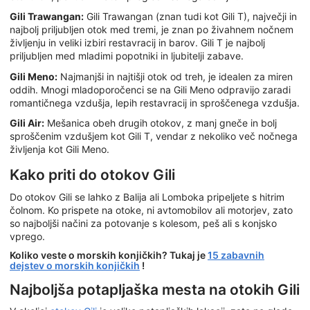
Gili Trawangan:
Gili Trawangan (znan tudi kot Gili T), največji in
najbolj priljubljen otok med tremi, je znan po živahnem nočnem
življenju in veliki izbiri restavracij in barov. Gili T je najbolj
priljubljen med mladimi popotniki in ljubitelji zabave.
Gili Meno:
Najmanjši in najtišji otok od treh, je idealen za miren
oddih. Mnogi mladoporočenci se na Gili Meno odpravijo zaradi
romantičnega vzdušja, lepih restavracij in sproščenega vzdušja.
Gili Air:
Mešanica obeh drugih otokov, z manj gneče in bolj
sproščenim vzdušjem kot Gili T, vendar z nekoliko več nočnega
življenja kot Gili Meno.
Kako priti do otokov Gili
Do otokov Gili se lahko z Balija ali Lomboka pripeljete s hitrim
čolnom. Ko prispete na otoke, ni avtomobilov ali motorjev, zato
so najboljši načini za potovanje s kolesom, peš ali s konjsko
vprego.
Koliko veste o morskih konjičkih? Tukaj je
15 zabavnih
dejstev o morskih konjičkih
!
Najboljša potapljaška mesta na otokih Gili