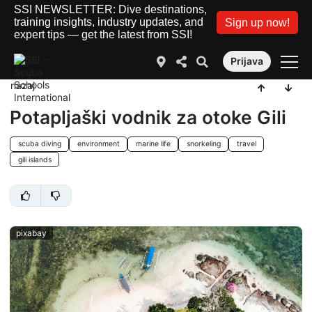
SSI NEWSLETTER: Dive destinations,
training insights, industry updates, and
Sign up now!
expert tips — get the latest from SSI!
Prijava
nazaj
Potapljaški vodnik za otoke Gili
scuba diving
environment
marine life
snorkeling
travel
gili islands
pixabay