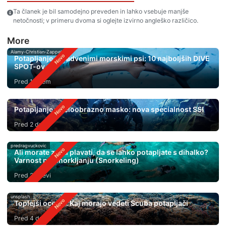
Ta članek je bil samodejno preveden in lahko vsebuje manjše
netočnosti; v primeru dvoma si oglejte izvirno angleško različico.
More
Alamy-Christian-Zappel
Potapljanje s kladvenimi morskimi psi: 10 najboljših DIVE
SPOT-ov
Pred 1 dnem
Potapljanje s celoobrazno masko: nova specialnost SSI
Pred 2 dnevi
predragvuckovic
Ali morate znati plavati, da se lahko potapljate s dihalko?
Varnost pri Snorkljanju (Snorkeling)
Pred 2 dnevi
unsplash
Toplejši oceani: Kaj morajo vedeti Scuba potapljači
Pred 4 dnevi