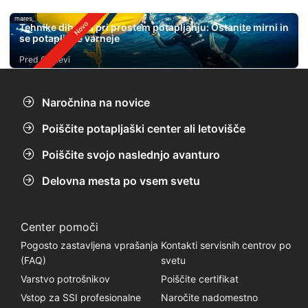
mares
Tehnike dihanja pri prostem potapljanju: Ostanite mirni in
se potapljajte varneje
Pred 6 dnevi
Naročnina na novice
Poiščite potapljaški center ali letovišče
Poiščite svojo naslednjo avanturo
Delovna mesta po vsem svetu
Center pomoči
Pogosto zastavljena vprašanja
Kontakti servisnih centrov po
(FAQ)
svetu
Varstvo potrošnikov
Poiščite certifikat
Vstop za SSI profesionalne
Naročite nadomestno