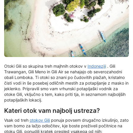
Otoki Gili so skupina treh majhnih otokov v
Indoneziji
. Gili
Trawangan, Gili Meno in Gili Air se nahajajo ob severozahodni
obali Lomboka. Ti otoki so znani po čudovitih plažah, kristalno
čisti vodi in še posebej odličnih mestih za potapljanje z masko in
jeklenko. Pripravili smo vam vrhunski potapljaški vodnik za
otoke Gili, vključno s tem, kako priti tja, in seznamom najboljših
potapljaških lokacij.
Kateri otok vam najbolj ustreza?
Vsak od treh
otokov Gili
ponuja povsem drugačno izkušnjo, zato
vam bomo za lažjo odločitev, kje boste preživeli počitnice na
otoku Gili, ponudili kratek pregled vsakega od njih: