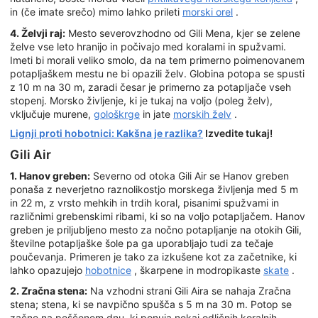
in (če imate srečo) mimo lahko prileti
morski orel
.
4. Želvji raj:
Mesto severovzhodno od Gili Mena, kjer se zelene
želve vse leto hranijo in počivajo med koralami in spužvami.
Imeti bi morali veliko smolo, da na tem primerno poimenovanem
potapljaškem mestu ne bi opazili želv. Globina potopa se spusti
z 10 m na 30 m, zaradi česar je primerno za potapljače vseh
stopenj. Morsko življenje, ki je tukaj na voljo (poleg želv),
vključuje murene,
gološkrge
in jate
morskih želv
.
Lignji proti hobotnici: Kakšna je razlika?
Izvedite tukaj!
Gili Air
1. Hanov greben:
Severno od otoka Gili Air se Hanov greben
ponaša z neverjetno raznolikostjo morskega življenja med 5 m
in 22 m, z vrsto mehkih in trdih koral, pisanimi spužvami in
različnimi grebenskimi ribami, ki so na voljo potapljačem. Hanov
greben je priljubljeno mesto za nočno potapljanje na otokih Gili,
številne potapljaške šole pa ga uporabljajo tudi za tečaje
poučevanja. Primeren je tako za izkušene kot za začetnike, ki
lahko opazujejo
hobotnice
, škarpene in modropikaste
skate
.
2. Zračna stena:
Na vzhodni strani Gili Aira se nahaja Zračna
stena; stena, ki se navpično spušča s 5 m na 30 m. Potop se
začne na peščenem dnu, ki ponuja nekaj odličnih koralnih