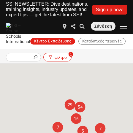
SSI NEWSLETTER: Dive destinations,
training insights, industry updates, and
Sign up now!
expert tips — get the latest from SSI!
Σύνδεση
Κέντρο Εκπαίδευσης
Καταδυτικές περιοχές
1
Εργασίες
φίλτρο
29
54
16
7
7
5