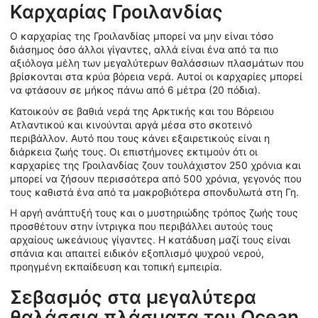
Καρχαρίας Γροιλανδίας
Ο καρχαρίας της Γροιλανδίας μπορεί να μην είναι τόσο
διάσημος όσο άλλοι γίγαντες, αλλά είναι ένα από τα πιο
αξιόλογα μέλη των μεγαλύτερων θαλάσσιων πλασμάτων που
βρίσκονται στα κρύα βόρεια νερά. Αυτοί οι καρχαρίες μπορεί
να φτάσουν σε μήκος πάνω από 6 μέτρα (20 πόδια).
Κατοικούν σε βαθιά νερά της Αρκτικής και του Βόρειου
Ατλαντικού και κινούνται αργά μέσα στο σκοτεινό
περιβάλλον. Αυτό που τους κάνει εξαιρετικούς είναι η
διάρκεια ζωής τους. Οι επιστήμονες εκτιμούν ότι οι
καρχαρίες της Γροιλανδίας ζουν τουλάχιστον 250 χρόνια και
μπορεί να ζήσουν περισσότερα από 500 χρόνια, γεγονός που
τους καθιστά ένα από τα μακροβιότερα σπονδυλωτά στη Γη.
Η αργή ανάπτυξή τους και ο μυστηριώδης τρόπος ζωής τους
προσθέτουν στην ίντριγκα που περιβάλλει αυτούς τους
αρχαίους ωκεάνιους γίγαντες. Η κατάδυση μαζί τους είναι
σπάνια και απαιτεί ειδικόν εξοπλισμό ψυχρού νερού,
προηγμένη εκπαίδευση και τοπική εμπειρία.
Σεβασμός στα μεγαλύτερα
θαλάσσια πλάσματα του Ocean