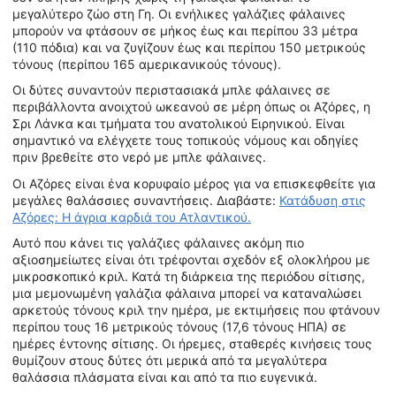
μεγαλύτερο ζώο στη Γη. Οι ενήλικες γαλάζιες φάλαινες
μπορούν να φτάσουν σε μήκος έως και περίπου 33 μέτρα
(110 πόδια) και να ζυγίζουν έως και περίπου 150 μετρικούς
τόνους (περίπου 165 αμερικανικούς τόνους).
Οι δύτες συναντούν περιστασιακά μπλε φάλαινες σε
περιβάλλοντα ανοιχτού ωκεανού σε μέρη όπως οι Αζόρες, η
Σρι Λάνκα και τμήματα του ανατολικού Ειρηνικού. Είναι
σημαντικό να ελέγχετε τους τοπικούς νόμους και οδηγίες
πριν βρεθείτε στο νερό με μπλε φάλαινες.
Οι Αζόρες είναι ένα κορυφαίο μέρος για να επισκεφθείτε για
μεγάλες θαλάσσιες συναντήσεις. Διαβάστε:
Κατάδυση στις
Αζόρες: Η άγρια καρδιά του Ατλαντικού.
Αυτό που κάνει τις γαλάζιες φάλαινες ακόμη πιο
αξιοσημείωτες είναι ότι τρέφονται σχεδόν εξ ολοκλήρου με
μικροσκοπικό κριλ. Κατά τη διάρκεια της περιόδου σίτισης,
μια μεμονωμένη γαλάζια φάλαινα μπορεί να καταναλώσει
αρκετούς τόνους κριλ την ημέρα, με εκτιμήσεις που φτάνουν
περίπου τους 16 μετρικούς τόνους (17,6 τόνους ΗΠΑ) σε
ημέρες έντονης σίτισης. Οι ήρεμες, σταθερές κινήσεις τους
θυμίζουν στους δύτες ότι μερικά από τα μεγαλύτερα
θαλάσσια πλάσματα είναι και από τα πιο ευγενικά.