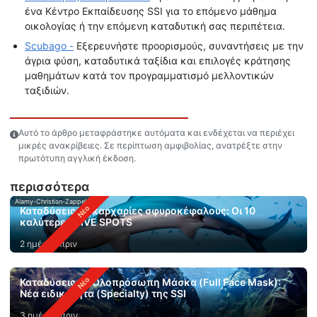
ένα Κέντρο Εκπαίδευσης SSI για το επόμενο μάθημα
οικολογίας ή την επόμενη καταδυτική σας περιπέτεια.
Scubago -
Εξερευνήστε προορισμούς, συναντήσεις με την
άγρια φύση, καταδυτικά ταξίδια και επιλογές κράτησης
μαθημάτων κατά τον προγραμματισμό μελλοντικών
ταξιδιών.
Αυτό το άρθρο μεταφράστηκε αυτόματα και ενδέχεται να περιέχει
μικρές ανακρίβειες. Σε περίπτωση αμφιβολίας, ανατρέξτε στην
πρωτότυπη αγγλική έκδοση.
περισσότερα
Alamy-Christian-Zappel
Καταδύσεις με καρχαρίες σφυροκέφαλους: Οι 10
καλύτερες DIVE SPOTS
2 ημέρες πριν
Καταδύσεις με Ολοπρόσωπη Μάσκα (Full Face Mask):
Νέα ειδικότητα (Specialty) της SSI
3 ημέρες πριν