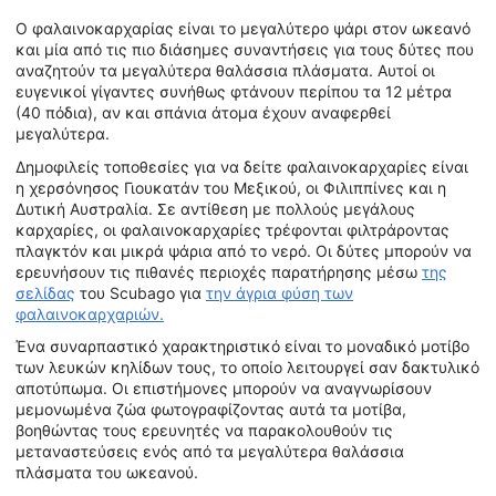
Ο φαλαινοκαρχαρίας είναι το μεγαλύτερο ψάρι στον ωκεανό
και μία από τις πιο διάσημες συναντήσεις για τους δύτες που
αναζητούν τα μεγαλύτερα θαλάσσια πλάσματα. Αυτοί οι
ευγενικοί γίγαντες συνήθως φτάνουν περίπου τα 12 μέτρα
(40 πόδια), αν και σπάνια άτομα έχουν αναφερθεί
μεγαλύτερα.
Δημοφιλείς τοποθεσίες για να δείτε φαλαινοκαρχαρίες είναι
η χερσόνησος Γιουκατάν του Μεξικού, οι Φιλιππίνες και η
Δυτική Αυστραλία. Σε αντίθεση με πολλούς μεγάλους
καρχαρίες, οι φαλαινοκαρχαρίες τρέφονται φιλτράροντας
πλαγκτόν και μικρά ψάρια από το νερό. Οι δύτες μπορούν να
ερευνήσουν τις πιθανές περιοχές παρατήρησης μέσω
της
σελίδας
του Scubago για
την άγρια φύση των
φαλαινοκαρχαριών.
Ένα συναρπαστικό χαρακτηριστικό είναι το μοναδικό μοτίβο
των λευκών κηλίδων τους, το οποίο λειτουργεί σαν δακτυλικό
αποτύπωμα. Οι επιστήμονες μπορούν να αναγνωρίσουν
μεμονωμένα ζώα φωτογραφίζοντας αυτά τα μοτίβα,
βοηθώντας τους ερευνητές να παρακολουθούν τις
μεταναστεύσεις ενός από τα μεγαλύτερα θαλάσσια
πλάσματα του ωκεανού.