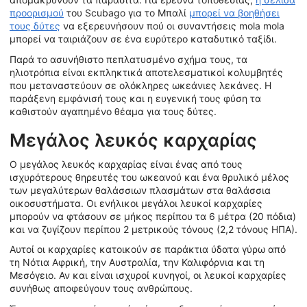
προορισμού
του Scubago για το Μπαλί
μπορεί να βοηθήσει
τους δύτες
να εξερευνήσουν πού οι συναντήσεις mola mola
μπορεί να ταιριάζουν σε ένα ευρύτερο καταδυτικό ταξίδι.
Παρά το ασυνήθιστο πεπλατυσμένο σχήμα τους, τα
ηλιοτρόπια είναι εκπληκτικά αποτελεσματικοί κολυμβητές
που μεταναστεύουν σε ολόκληρες ωκεάνιες λεκάνες. Η
παράξενη εμφάνισή τους και η ευγενική τους φύση τα
καθιστούν αγαπημένο θέαμα για τους δύτες.
Μεγάλος λευκός καρχαρίας
Ο μεγάλος λευκός καρχαρίας είναι ένας από τους
ισχυρότερους θηρευτές του ωκεανού και ένα θρυλικό μέλος
των μεγαλύτερων θαλάσσιων πλασμάτων στα θαλάσσια
οικοσυστήματα. Οι ενήλικοι μεγάλοι λευκοί καρχαρίες
μπορούν να φτάσουν σε μήκος περίπου τα 6 μέτρα (20 πόδια)
και να ζυγίζουν περίπου 2 μετρικούς τόνους (2,2 τόνους ΗΠΑ).
Αυτοί οι καρχαρίες κατοικούν σε παράκτια ύδατα γύρω από
τη Νότια Αφρική, την Αυστραλία, την Καλιφόρνια και τη
Μεσόγειο. Αν και είναι ισχυροί κυνηγοί, οι λευκοί καρχαρίες
συνήθως αποφεύγουν τους ανθρώπους.