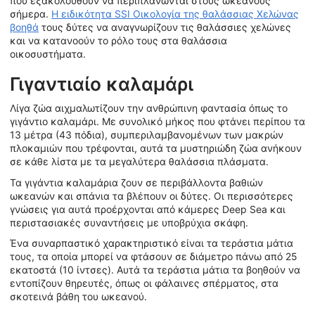
που εξακολουθούν να περιπλανώνται στους ωκεανούς
σήμερα.
Η ειδικότητα SSI Οικολογία της θαλάσσιας Χελώνας
βοηθά
τους δύτες να αναγνωρίζουν τις θαλάσσιες χελώνες
και να κατανοούν το ρόλο τους στα θαλάσσια
οικοσυστήματα.
Γιγαντιαίο καλαμάρι
Λίγα ζώα αιχμαλωτίζουν την ανθρώπινη φαντασία όπως το
γιγάντιο καλαμάρι. Με συνολικό μήκος που φτάνει περίπου τα
13 μέτρα (43 πόδια), συμπεριλαμβανομένων των μακρών
πλοκαμιών που τρέφονται, αυτά τα μυστηριώδη ζώα ανήκουν
σε κάθε λίστα με τα μεγαλύτερα θαλάσσια πλάσματα.
Τα γιγάντια καλαμάρια ζουν σε περιβάλλοντα βαθιών
ωκεανών και σπάνια τα βλέπουν οι δύτες. Οι περισσότερες
γνώσεις για αυτά προέρχονται από κάμερες Deep Sea και
περιστασιακές συναντήσεις με υποβρύχια σκάφη.
Ένα συναρπαστικό χαρακτηριστικό είναι τα τεράστια μάτια
τους, τα οποία μπορεί να φτάσουν σε διάμετρο πάνω από 25
εκατοστά (10 ίντσες). Αυτά τα τεράστια μάτια τα βοηθούν να
εντοπίζουν θηρευτές, όπως οι φάλαινες σπέρματος, στα
σκοτεινά βάθη του ωκεανού.