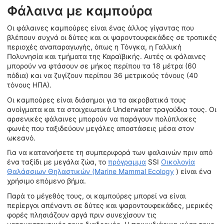
Φάλαινα με καμπούρα
Οι φάλαινες καμπούρες είναι ένας άλλος γίγαντας που
βλέπουν συχνά οι δύτες και οι ψαροντουφεκάδες σε τροπικές
περιοχές αναπαραγωγής, όπως η Τόνγκα, η Γαλλική
Πολυνησία και τμήματα της Καραϊβικής. Αυτές οι φάλαινες
μπορούν να φτάσουν σε μήκος περίπου τα 18 μέτρα (60
πόδια) και να ζυγίζουν περίπου 36 μετρικούς τόνους (40
τόνους ΗΠΑ).
Οι καμπούρες είναι διάσημοι για τα ακροβατικά τους
ανοίγματα και τα στοιχειωτικά Underwater τραγούδια τους. Οι
αρσενικές φάλαινες μπορούν να παράγουν πολύπλοκες
φωνές που ταξιδεύουν μεγάλες αποστάσεις μέσα στον
ωκεανό.
Για να κατανοήσετε τη συμπεριφορά των φαλαινών πριν από
ένα ταξίδι με μεγάλα ζώα, το
πρόγραμμα
SSI
Οικολογία
Θαλάσσιων Θηλαστικών (Marine Mammal Ecology
) είναι ένα
χρήσιμο επόμενο βήμα.
Παρά το μέγεθός τους, οι καμπούρες μπορεί να είναι
περίεργοι απέναντι σε δύτες και ψαροντουφεκάδες, μερικές
φορές πλησιάζουν αργά πριν συνεχίσουν τις