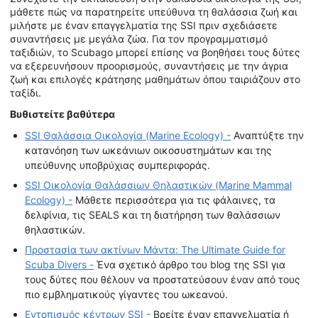
μάθετε πώς να παρατηρείτε υπεύθυνα τη θαλάσσια ζωή και
μιλήστε με έναν επαγγελματία της SSI πριν σχεδιάσετε
συναντήσεις με μεγάλα ζώα. Για τον προγραμματισμό
ταξιδιών, το Scubago μπορεί επίσης να βοηθήσει τους δύτες
να εξερευνήσουν προορισμούς, συναντήσεις με την άγρια
ζωή και επιλογές κράτησης μαθημάτων όπου ταιριάζουν στο
ταξίδι.
Βυθιστείτε βαθύτερα
SSI Θαλάσσια Οικολογία (Marine Ecology) -
Αναπτύξτε την
κατανόηση των ωκεάνιων οικοσυστημάτων και της
υπεύθυνης υποβρύχιας συμπεριφοράς.
SSI Οικολογία Θαλάσσιων Θηλαστικών (Marine Mammal
Ecology) -
Μάθετε περισσότερα για τις φάλαινες, τα
δελφίνια, τις SEALS και τη διατήρηση των θαλάσσιων
θηλαστικών.
Προστασία των ακτίνων Μάντα: The Ultimate Guide for
Scuba Divers -
Ένα σχετικό άρθρο του blog της SSI για
τους δύτες που θέλουν να προστατεύσουν έναν από τους
πιο εμβληματικούς γίγαντες του ωκεανού.
Εντοπισμός κέντρων SSI -
Βρείτε έναν επαγγελματία ή