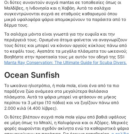
Οι δύτες συναντούν συχνά mantas σε τοποθεσίες όπως οι
Μαλδίβες, η Ινδονησία και η Χαβάη. Αυτά τα σαλάχια
συγκεντρώνονται συχνά σε σταθμούς καθαρισμού όπου
μικρά υφαλοφόρα ψάρια απομακρύνουν τα παράσιτα από το
δέρμα τους.
Τα σαλάχια μάντα είναι γνωστά για την ευφυΐα και την
περιέργειά τους. Ορισμένα άτομα φαίνεται να αναγνωρίζουν
τους δύτες και μπορεί να κάνουν αργούς κύκλους πάνω από
το κεφάλι τους. Αγαπάτε τα μεγάλα πλάσματα του ωκεανού;
Βοηθήστε στην προστασία τους με αυτόν τον οδηγό της SSI:
Manta Ray Conservation: The Ultimate Guide for Scuba Divers.
Ocean Sunfish
Το ωκεάνιο ηλιοτρόπιο, ή mola mola, είναι ένα από τα πιο
παράξενα ζώα ανάμεσα στα μεγαλύτερα θαλάσσια
πλάσματα. Αυτά τα ψάρια μπορεί να φτάσουν σε μήκος
περίπου τα 3 μέτρα (10 πόδια) και να ζυγίζουν πάνω από
2.000 κιλά (4.400 λίβρες).
Οι δύτες βλέπουν συχνά mola mola γύρω από βαθιά υφάλους
σε μέρη όπως το Μπαλί, η Καλιφόρνια και οι Αζόρες. Μερικές
φορές αιωρούνται σχεδόν ακίνητα ενώ τα καθαριστικά ψάρια
απομακρύνουν τα παράσιτα. Για έρευνα τοποθεσίας,
η σελίδα