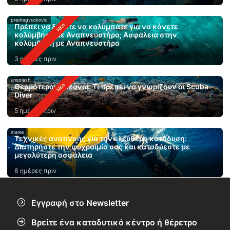
predragvuckovic
Πρέπει να ξέρετε να κολυμπάτε για να κάνετε
κολύμβηση με Αναπνευστήρα; Ασφάλεια στην
κολύμβηση με Αναπνευστήρα
3 ημέρες πριν
unsplash
Θερμότεροι ωκεανοί: Τι πρέπει να γνωρίζουν οι Scuba
Diver
5 ημέρες πριν
mares
Τεχνικές αναπνοής για την ελεύθερη κατάδυση:
Διατηρήστε την ψυχραιμία σας και καταδύεστε με
μεγαλύτερη ασφάλεια
8 ημέρες πριν
Εγγραφή στο Newsletter
Βρείτε ένα καταδυτικό κέντρο ή θέρετρο