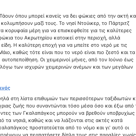
άουν όπου μπορεί κανείς να δει φώκιες από την ακτή κα
α κολυμπήσουν μαζί τους. Το νησί Ντούικερ, το Πάρτριτζ
 τα κορυφαία μέρη για να επισκεφθείτε για τις καλύτερες
φώκια του Ακρωτηρίου κατοικεί στην περιοχή, αλλά
είδη. Η καλύτερη εποχή για να μπείτε στο νερό με τις
άιο, καθώς τότε είναι που το νερό είναι πιο ζεστό και τα
υτοπεποίθηση. Οι χειμερινοί μήνες, από τον Ιούνιο έως
 λόγω των ισχυρών χειμερινών ανέμων και των μεγάλων
ινός
ηλά στη λίστα επιθυμιών των περισσότερων ταξιδιωτών κ
 άγριας ζωής που συναντώνται τόσο μέσα όσο και έξω από 
λέοντες των Γκαλαπάγκος μπορούν να βρεθούν υποβρυχίως
 τα νησιά, καθώς και να λιάζονται στις ακτές κατά
αλαπάγκος προστατεύεται από το νόμο και γι' αυτό οι
πιτρέψουν να περπατήσετε δίπλα τους στις παραλίες χωρίς