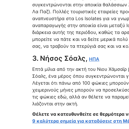
συγκεντρώνονται στην αποικία θαλάσσιων λ
Λα Παζ). Πολλές τουριστικές εταιρείες πρ
αναπνευστήρα στα Los Isolates για να γνω
αναπαραγωγής στην αποικία είναι μεταξύ Ι
διάρκεια αυτής της περιόδου, καθώς τα αρσ
μπορείτε να πάτε και να δείτε μερικά πολύ
σας, να τραβούν τα πτερύγιά σας και να κ
3. Νήσος Σόαλς,
ΗΠΑ
Επτά μίλια από την ακτή του Νιου Χάμσαϊρ 
Σόαλς, ένα μέρος όπου συγκεντρώνονται γκ
Λέγεται ότι πάνω από 100 φώκιες μπορούν
χειμερινούς μήνες μπορούν να προσελκύσο
τις φώκιες εδώ, αλλά αν θέλετε να παραμεί
λιάζονται στην ακτή.
Θέλετε να κατευθυνθείτε σε θερμότερα νε
9 καλύτερα σημεία για καταδύσεις στη Μ