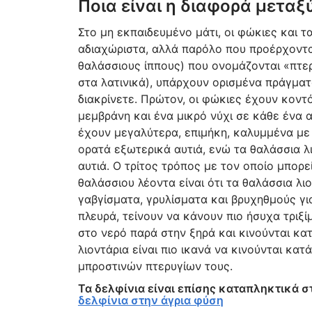
Ποια είναι η διαφορά μετα
Στο μη εκπαιδευμένο μάτι, οι φώκιες και τ
αδιαχώριστα, αλλά παρόλο που προέρχονται
θαλάσσιους ίππους) που ονομάζονται «πτε
στα λατινικά), υπάρχουν ορισμένα πράγματ
διακρίνετε. Πρώτον, οι φώκιες έχουν κοντ
μεμβράνη και ένα μικρό νύχι σε κάθε ένα 
έχουν μεγαλύτερα, επιμήκη, καλυμμένα με 
ορατά εξωτερικά αυτιά, ενώ τα θαλάσσια λ
αυτιά. Ο τρίτος τρόπος με τον οποίο μπορε
θαλάσσιου λέοντα είναι ότι τα θαλάσσια λι
γαβγίσματα, γρυλίσματα και βρυχηθμούς γι
πλευρά, τείνουν να κάνουν πιο ήσυχα τριξί
στο νερό παρά στην ξηρά και κινούνται κα
λιοντάρια είναι πιο ικανά να κινούνται κα
μπροστινών πτερυγίων τους.
Τα δελφίνια είναι επίσης καταπληκτικά σ
δελφίνια στην άγρια φύση