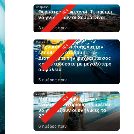
unsplash
Θερμότεροι ωκεανοί: Τι πρέπει
να γνωρίζουν οι Scuba Diver
3 ημέρες πριν
mares
Τεχνικές αναπνοής για την
ελεύθερη κατάδυση:
Διατηρήστε την ψυχραιμία σας
και καταδύεστε με μεγαλύτερη
ασφάλεια
5 ημέρες πριν
zoggs
Μάθημα κολύμβησης για
ενήλικες αρχάριους: Τι πρέπει
να γνωρίζουν οι ενήλικες το
2026
6 ημέρες πριν