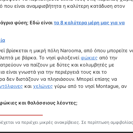
υτό που είναι αναμφισβήτητα η καλύτερη κατάδυση στον
 άγρια φύση; Εδώ είναι
τα 8 καλύτερα μέρη μας για να
ία
εϊ βρίσκεται η μικρή πόλη Narooma, από όπου μπορείτε ν
λεπτά με βάρκα. Το νησί φιλοξενεί
φώκιες
από την
λατρεύουν να παίζουν με δύτες και κολυμβητές με
 είναι γνωστά για την περιέργειά τους και το
υρα δεν διστάζουν να πλησιάσουν. Μπορεί επίσης να
ντόλφινες
και
χελώνες
γύρω από το νησί Montague, αν
 φώκιες και θαλάσσιους λέοντες;
χεται να περιέχει μικρές ανακρίβειες. Σε περίπτωση αμφιβολίας