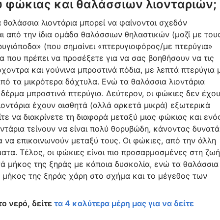
ξύ φώκιας και θαλάσσιων λιονταριών;
α θαλάσσια λιοντάρια μπορεί να φαίνονται σχεδόν
 από την ίδια ομάδα θαλάσσιων θηλαστικών (μαζί με του
ρυγιόποδα» (που σημαίνει «πτερυγιοφόρος/με πτερύγια»
α που πρέπει να προσέξετε για να σας βοηθήσουν να τις
όχοντρα και γούνινα μπροστινά πόδια, με λεπτά πτερύγια 
από τα μικρότερα δάχτυλα. Ενώ τα θαλάσσια λιοντάρια
δέρμα μπροστινά πτερύγια. Δεύτερον, οι φώκιες δεν έχο
ιοντάρια έχουν αισθητά (αλλά αρκετά μικρά) εξωτερικά
ίτε να διακρίνετε τη διαφορά μεταξύ μιας φώκιας και ενό
οντάρια τείνουν να είναι πολύ θορυβώδη, κάνοντας δυνατά
α να επικοινωνούν μεταξύ τους. Οι φώκιες, από την άλλη
ματα. Τέλος, οι φώκιες είναι πιο προσαρμοσμένες στη ζωή
τά μήκος της ξηράς με κάποια δυσκολία, ενώ τα θαλάσσια
τά μήκος της ξηράς χάρη στο σχήμα και το μέγεθος των
το νερό, δείτε
τα 4 καλύτερα μέρη μας για να δείτε