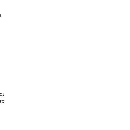
ι
αι
το