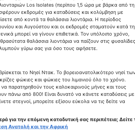
ιονταριών Los Isolates (περίπου 1,5 ώρα με βάρκα από τη
οσφέρουν εκδρομές για καταδύσεις και κολύμβηση με
ρίσετε από κοντά τα θαλάσσια λιοντάρια. Η περίοδος
ουνίου και Αυγούστου και οι εκδρομές σταματούν κατά τη
ενικά μπορεί να γίνουν επιθετικά. Τον υπόλοιπο χρόνο,
 θρασύτατα θαλάσσια λιοντάρια να παίζουν στις φυσαλίδε
ολυμπούν γύρω σας για όσο τους αφήσετε.
βρίσκεται το Νησί Ντακ. Το βορειοανατολικότερο νησί τω
ρίζες φώκιες και φώκιες του λιμανιού όλο το χρόνο.
 να παρατηρηθούν τους καλοκαιρινούς μήνες και τους
υν πάνω από 800! Είναι δυνατό να κάνετε καταδύσεις με
νετε στεγνοί, μπορείτε εξίσου εύκολα να τις δείτε να
ρά για την επόμενη καταδυτική σας περιπέτεια; Δείτε 
έση Ανατολή και την Αφρική