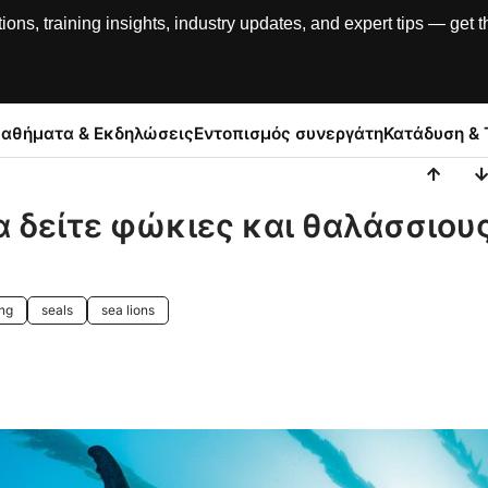
, training insights, industry updates, and expert tips — get th
αθήματα & Εκδηλώσεις
Εντοπισμός συνεργάτη
Κατάδυση & 
α δείτε φώκιες και θαλάσσιου
ing
seals
sea lions