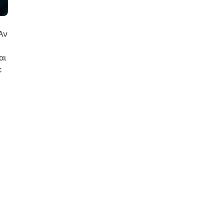
Αν
αι
ε