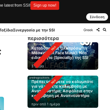
e latest from SSI!
Sign up now!
Σύνδεση
Greek
Ταξίδια
Συνεργασία με την SSI
περισσότερα
Καταδύσεις με Ολοπρόσωπη
ς
Μάσκα (Full Face Mask): Νέα
ειδικότητα (Specialty) της SSI
Σήμερα
predragvuckovic
Πρέπει να ξέρετε να κολυμπάτε
για να κάνετε κολύμβηση με
Αναπνευστήρα; Ασφάλεια στην
κολύμβηση με Αναπνευστήρα
πριν από 1 ημέρα