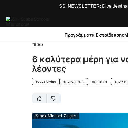
SSI NEWSLETTER: Dive destinations
Προγράμματα Εκπαίδευσης
Μ
πίσω
6 καλύτερα μέρη για ν
λέοντες
scuba diving
environment
marine life
snorkel
iStock-Michael-Zeigler