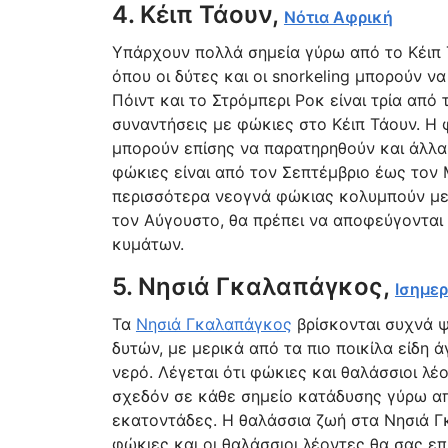
4. Κέιπ Τάουν,
Νότια Αφρική
Υπάρχουν πολλά σημεία γύρω από το Κέιπ Τ
όπου οι δύτες και οι snorkeling μπορούν ν
Πόιντ και το Στρόμπερι Ροκ είναι τρία από
συναντήσεις με φώκιες στο Κέιπ Τάουν. Η 
μπορούν επίσης να παρατηρηθούν και άλλα 
φώκιες είναι από τον Σεπτέμβριο έως τον Μ
περισσότερα νεογνά φώκιας κολυμπούν με α
τον Αύγουστο, θα πρέπει να αποφεύγονται
κυμάτων.
5. Νησιά Γκαλαπάγκος,
Ισημερ
Τα
Νησιά Γκαλαπάγκος
βρίσκονται συχνά ψ
δυτών, με μερικά από τα πιο ποικίλα είδη
νερό. Λέγεται ότι φώκιες και θαλάσσιοι 
σχεδόν σε κάθε σημείο κατάδυσης γύρω από
εκατοντάδες. Η θαλάσσια ζωή στα Νησιά Γκ
φώκιες και οι θαλάσσιοι λέοντες θα σας ε