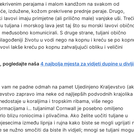
prekrivenim perajama i malom kandžom na svakom od
veće, izdužene, kožom prekrivene prednje peraje. Drugo,
i lavovi imaju primjetne (ali prilično male) vanjske uši. Treć
đu tuljana i morskog lava jest taj što su morski lavovi običn
bi međusobno komunicirali. S druge strane, tuljani obično
 prilagođeniji životu u vodi nego na kopnu i kreću se po kopn
vi lakše kreću po kopnu zahvaljujući obliku i veličini
i, pogledajte naša
4 najbolja mjesta za vidjeti dupine u divlji
tno vam ne padne odmah na pamet Ujedinjeno Kraljevstvo (a
ljevstvo zapravo ima neke od najljepših podvodnih krajolika
nedostaje u koraljima i tropskim ribama, više nego
macijama i... tuljanima! Cornwall je posebno omiljeno
lo blizu roniocima i plivačima. Ako želite uočiti tuljane u
mjesecima između lipnja i rujna kako biste se mogli ugrijati 
e se nužno smočiti da biste ih vidjeli; mnogi se tuljani mogu