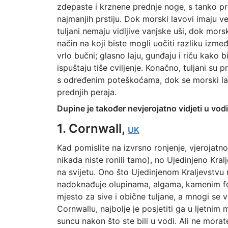
zdepaste i krznene prednje noge, s tanko 
najmanjih prstiju. Dok morski lavovi imaju 
tuljani nemaju vidljive vanjske uši, dok morsk
način na koji biste mogli uočiti razliku izme
vrlo bučni; glasno laju, gunđaju i riču kako 
ispuštaju tiše cviljenje. Konačno, tuljani su
s određenim poteškoćama, dok se morski lavo
prednjih peraja.
Dupine je također nevjerojatno vidjeti u vod
1. Cornwall,
UK
Kad pomislite na izvrsno ronjenje, vjeroja
nikada niste ronili tamo), no Ujedinjeno Kra
na svijetu. Ono što Ujedinjenom Kraljevstvu 
nadoknađuje olupinama, algama, kamenim for
mjesto za sive i obične tuljane, a mnogi se vr
Cornwallu, najbolje je posjetiti ga u ljetnim 
suncu nakon što ste bili u vodi. Ali ne morat