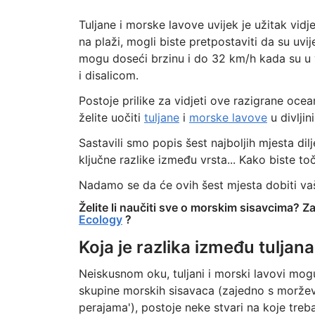
Tuljane i morske lavove uvijek je užitak vidje
na plaži, mogli biste pretpostaviti da su uvije
mogu doseći brzinu i do 32 km/h kada su u v
i disalicom.
Postoje prilike za vidjeti ove razigrane oc
želite uočiti
tuljane
i
morske lavove
u divlji
Sastavili smo popis šest najboljih mjesta dil
ključne razlike između vrsta... Kako biste t
Nadamo se da će ovih šest mjesta dobiti va
Želite li naučiti sve o morskim sisavcima? Za
Ecology
?
Koja je razlika između tuljan
Neiskusnom oku, tuljani i morski lavovi mogu 
skupine morskih sisavaca (zajedno s morževim
perajama'), postoje neke stvari na koje treba 