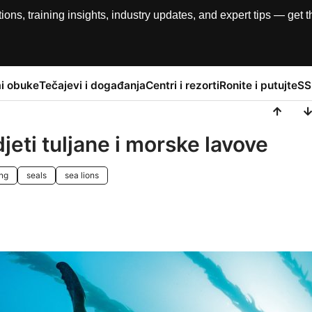
, training insights, industry updates, and expert tips — get th
i obuke
Tečajevi i događanja
Centri i rezorti
Ronite i putujte
SS
djeti tuljane i morske lavove
ing
seals
sea lions