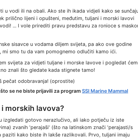
ti u vodi ili na obali. Ako ste ih ikada vidjeli kako se sunčaj
k prilično lijeni i opušteni, međutim, tuljani i morski lavovi
odi! ... I vole prirediti pravu predstavu za ronioce s mask
eanske sisavce u vodama diljem svijeta, pa ako ove godine
ni, mi smo tu da vam pomognemo odlučiti kamo ići.
jem svijeta za vidjeti tuljane i morske lavove i pogledat će
očno znali što gledate kada stignete tamo!
š pečat odobravanja! (oprostite)
što se ne biste prijavili za program
SSI Marine Mammal
a i morskih lavova?
izgledati gotovo nerazlučivo, ali iako potječu iz iste
a) zvanih 'perajaši' (što na latinskom znači 'perajasti/s
paziti kako biste ih lakše razlikovali. Prvo, tuljani imaju