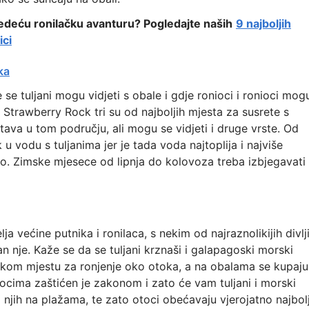
 sljedeću ronilačku avanturu? Pogledajte naših
9 najboljih
ici
ka
 tuljani mogu vidjeti s obale i gdje ronioci i ronioci mog
 i Strawberry Rock tri su od najboljih mjesta za susrete s
ava u tom području, ali mogu se vidjeti i druge vrste. Od
 u vodu s tuljanima jer je tada voda najtoplija i najviše
o. Zimske mjesece od lipnja do kolovoza treba izbjegavati
lja većine putnika i ronilaca, s nekim od najraznolikijih divlj
van nje. Kaže se da se tuljani krznaši i galapagoski morski
om mjestu za ronjenje oko otoka, a na obalama se kupaju
cima zaštićen je zakonom i zato će vam tuljani i morski
 njih na plažama, te zato otoci obećavaju vjerojatno najbol