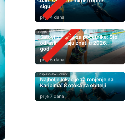
dah: Ostanite mirni i ronite
sigurnije
prije 4 dana
zoggs
Satovi plivanja za početnike: Što
odrasli trebaju znati u 2026.
godini
prije 5 dana
unsplash-loki-loki22
Najbolje lokacije za ronjenje na
Karibima: 8 otoka za obitelji
prije 7 dana