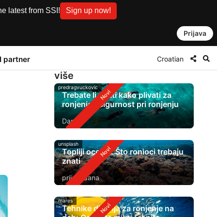
e latest from SSI!
Sign up now!
Prijava
Croatian
I partner
više
predragvuckovic
Trebate li znati kako plivati ​​za
ronjenje? Sigurnost pri ronjenju
Danas
unsplash
Topliji oceani: Što ronioci trebaju
znati
prije 2 dana
mares
Tehnike disanja za ronjenje na