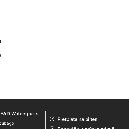
ti
a
EAD Watersports
Pretplata na bilten
cubago
Pronađite obučni centar ili