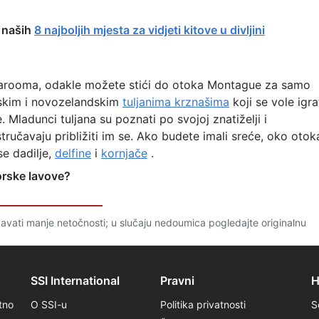
vo naših
8 najboljih mjesta za vidjeti kitove u divljini
Narooma, odakle možete stići do otoka Montague za samo
lskim i novozelandskim
tuljanima krznašima
koji se vole igra
. Mladunci tuljana su poznati po svojoj znatiželji i
tručavaju približiti im se. Ako budete imali sreće, oko otok
se dadilje,
delfine
i
kornjače
.
orske lavove?
avati manje netočnosti; u slučaju nedoumica pogledajte originalnu
SSI International
Pravni
H
tno
O SSI-u
Politika privatnosti
S