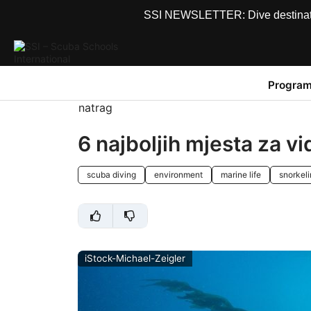
SSI NEWSLETTER: Dive destinations
Program
natrag
6 najboljih mjesta za vi
scuba diving
environment
marine life
snorkel
iStock-Michael-Zeigler