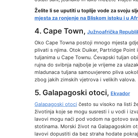
Želite li se uputiti u toplije vode za svoju
mjesta za ronjenje na Bliskom istoku i u Afr
4. Cape Town,
Južnoafrička Republi
Oko Cape Towna postoji mnogo mjesta gdje se
plivati s njima. Otok Duiker, Partridge Point
tuljanima u Cape Townu. Ćevapski tuljan obit
rujna do svibnja najbolje je vrijeme za ulazak
mladunaca tuljana samouvjereno pliva uokol
zbog jakih zimskih vjetrova i velikih valova.
5. Galapagoski otoci,
Ekvador
Galapagoski otoci
često su visoko na listi že
životinja koje se mogu susresti i u vodi i iz
lavovi mogu naći pod vodom na gotovo svak
stotinama. Morski život na Galapagoskim oto
lavovi dopustiti da bez straha hodate pokraj