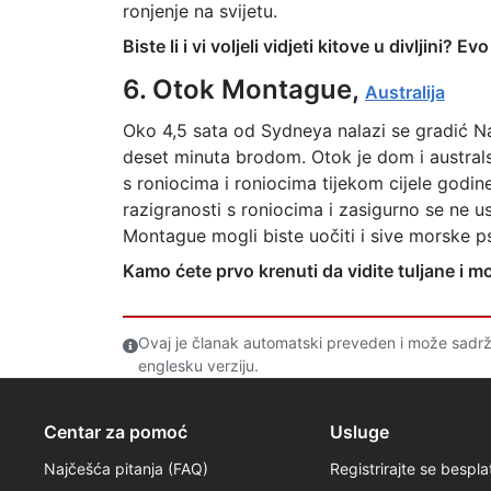
ronjenje na svijetu.
Biste li i vi voljeli vidjeti kitove u divljini? E
6. Otok Montague,
Australija
Oko 4,5 sata od Sydneya nalazi se gradić 
deset minuta brodom. Otok je dom i austra
s roniocima i roniocima tijekom cijele godine
razigranosti s roniocima i zasigurno se ne us
Montague mogli biste uočiti i sive morske p
Kamo ćete prvo krenuti da vidite tuljane i m
Ovaj je članak automatski preveden i može sadrž
englesku verziju.
Centar za pomoć
Usluge
Najčešća pitanja (FAQ)
Registrirajte se bespla