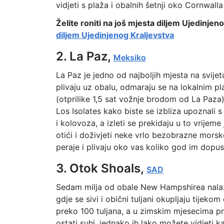
vidjeti s plaža i obalnih šetnji oko Cornwalla
Želite roniti na još mjesta diljem Ujedinjen
diljem Ujedinjenog Kraljevstva
2. La Paz,
Meksiko
La Paz je jedno od najboljih mjesta na svije
plivaju uz obalu, odmaraju se na lokalnim pl
(otprilike 1,5 sat vožnje brodom od La Paza).
Los Isolates kako biste se izbliza upoznali s
i kolovoza, a izleti se prekidaju u to vrije
otići i doživjeti neke vrlo bezobrazne mors
peraje i plivaju oko vas koliko god im dopust
3. Otok Shoals,
SAD
Sedam milja od obale New Hampshirea nalazi 
gdje se sivi i obični tuljani okupljaju tijeko
preko 100 tuljana, a u zimskim mjesecima pre
ostati suhi, jednako ih lako možete vidjeti k