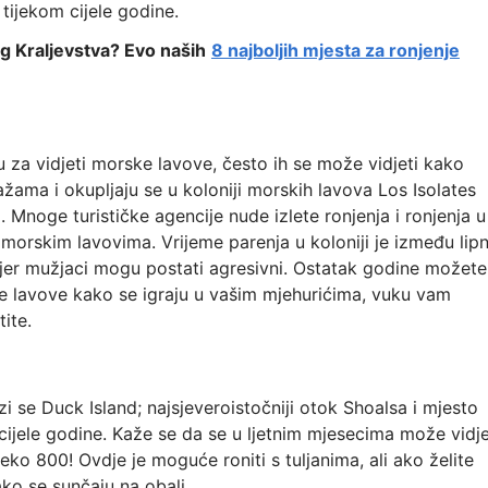
 tijekom cijele godine.
og Kraljevstva? Evo naših
8 najboljih mjesta za ronjenje
tu za vidjeti morske lavove, često ih se može vidjeti kako
ažama i okupljaju se u koloniji morskih lavova Los Isolates
 Mnoge turističke agencije nude izlete ronjenja i ronjenja u
 morskim lavovima. Vrijeme parenja u koloniji je između lipn
me jer mužjaci mogu postati agresivni. Ostatak godine možete
ke lavove kako se igraju u vašim mjehurićima, vuku vam
ite.
se Duck Island; najsjeveroistočniji otok Shoalsa i mjesto
m cijele godine. Kaže se da se u ljetnim mjesecima može vidje
ko 800! Ovdje je moguće roniti s tuljanima, ali ako želite
ako se sunčaju na obali.