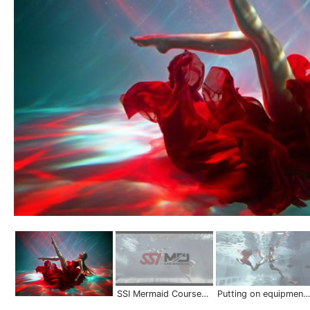
SSI Mermaid Courses | Scuba Schools International
Putting on equipment in deep water | Mermaid S