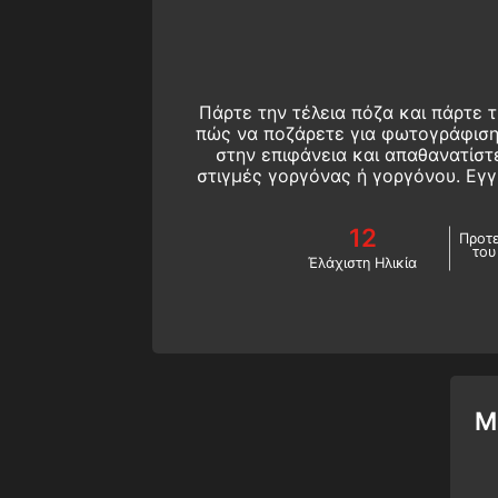
Πάρτε την τέλεια πόζα και πάρτε 
πώς να ποζάρετε για φωτογράφιση
στην επιφάνεια και απαθανατίστ
στιγμές γοργόνας ή γοργόνου. Εγ
της SSI Model Me
12
Προτε
του
Έλάχιστη Ηλικία
M