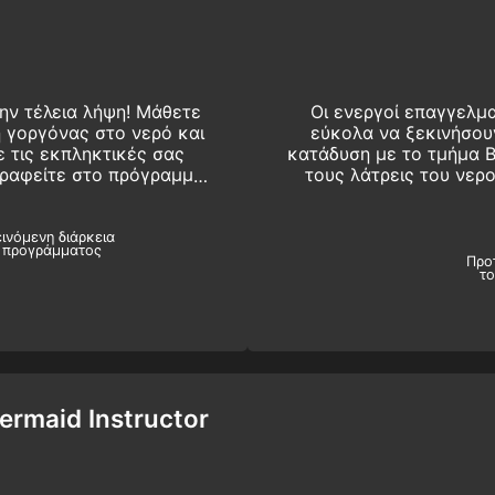
την τέλεια λήψη! Μάθετε
Οι ενεργοί επαγγελμ
 γοργόνας στο νερό και
εύκολα να ξεκινήσου
ε τις εκπληκτικές σας
κατάδυση με το τμήμα Ba
γραφείτε στο πρόγραμμα
τους λάτρεις του νερ
rmaid.
κατάδυση και δείξτε τ
ελεύθερης κατάδυσης
ινόμενη διάρκεια
 προγράμματος
Προ
τ
ermaid Instructor