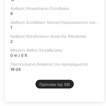
Αριθμός Θεωρητικών Συνεδριών
6
Αριθμός Συνεδριών πισίνας/περιορισμένου νερού
1
Αριθμός Καταδύσεων Ανοικτής Θάλασσας
2
Μέγιστο Βάθος Εκπαίδευσης
0 m / 0 ft
Προτεινόμενη διάρκεια του προγράμματος
16-24
Πρότυπα της SSI