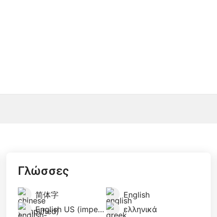
Γλώσσες
简体字
English
English US (imperial)
ελληνικά