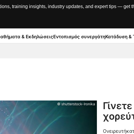
, training insights, industry updates, and expert tips — get th
αθήματα & Εκδηλώσεις
Εντοπισμός συνεργάτη
Κατάδυση & 
Γίνετ
© shutterstock-Ironika
χορεύτ
Ονειρευτήκατ