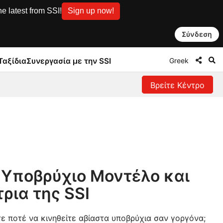
e latest from SSI!
Sign up now!
Σύνδεση
Greek
Ταξίδια
Συνεργασία με την SSI
Βρείτε Κέντρο
ε Υποβρύχιο Μοντέλο και
ρια της SSI
ε ποτέ να κινηθείτε αβίαστα υποβρύχια σαν γοργόνα;