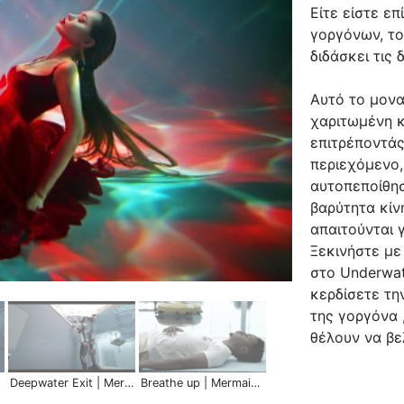
Είτε είστε ε
γοργόνων, το
διδάσκει τις
Αυτό το μον
χαριτωμένη κ
επιτρέποντάς
περιεχόμενο,
αυτοπεποίθησ
βαρύτητα κίν
απαιτούνται 
Ξεκινήστε με
στο Underwat
κερδίσετε την
της γοργόνα 
θέλουν να βε
kills
Deepwater Exit | Mermaid Skills
Breathe up | Mermaid Skills