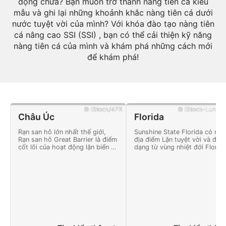
động chưa? Bạn muốn trở thành nàng tiên cá kiểu
mẫu và ghi lại những khoảnh khắc nàng tiên cá dưới
nước tuyệt vời của mình? Với khóa đào tạo nàng tiên
cá nâng cao SSI (SSI) , bạn có thể cải thiện kỹ năng
nàng tiên cá của mình và khám phá những cách mới
để khám phá!
© iStock/4FR
© iStock-Lunama
Châu Úc
Florida
Rạn san hô lớn nhất thế giới,
Sunshine State Florida có nhi
Rạn san hô Great Barrier là điểm
địa điểm Lặn tuyệt vời và đa
cốt lõi của hoạt động lặn biển ở
dạng từ vùng nhiệt đới Florid
Úc.
Keys đến những con tàu đắm
sâu và những dòng suối nước
ngọt trong vắt.