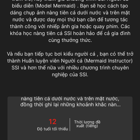
biểu diễn (Model Mermaid) . Bạn sẽ học cách tạo
dáng chụp ảnh nàng tiên cá dưới nước và trên mặt
nước và được dạy mọi thứ bạn cần để tương tác
thành công với nhiếp ảnh gia hoặc quay phim. Các
khóa học nàng tiên cá SSI hoàn hảo để cả gia đình
cùng thưởng thức.
Và nếu bạn tiếp tục bơi kiểu người cá , bạn có thể trở
thành Huấn luyện viên Người cá (Mermaid Instructor)
SSI và hơn thế nữa với nhiều chương trình chuyên
Underwater Model
nghiệp của SSI.
Tạo tư thế hoàn hảo và có được bức ảnh
hoàn hảo! Tìm hiểu cách tạo dáng chụp ảnh
nàng tiên cá dưới nước và trên mặt nước,
đồng thời ghi lại những khoảnh khắc nàng
tiên cá hoặc người cá tuyệt vời của bạn.
Tham gia chương trình Người cá biểu diễn
12
SSI (Model Mermaid).
Thời lượng đề
xuất (tiếng)
Độ tuổi tối thiểu