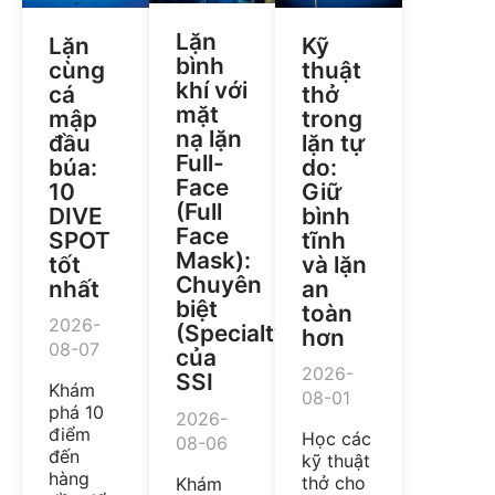
Lặn
Lặn
Kỹ
bình
cùng
thuật
khí với
cá
thở
mặt
mập
trong
nạ lặn
đầu
lặn tự
Full-
búa:
do:
Face
10
Giữ
(Full
DIVE
bình
Face
SPOT
tĩnh
Mask):
tốt
và lặn
Chuyên
nhất
an
biệt
toàn
2026-
(Specialty)
hơn
08-07
của
2026-
SSI
Khám
08-01
phá 10
2026-
điểm
Học các
08-06
đến
kỹ thuật
hàng
thở cho
Khám