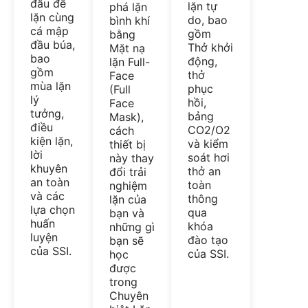
đầu để
lặn tự
phá lặn
lặn cùng
do, bao
bình khí
cá mập
gồm
bằng
đầu búa,
Thở khởi
Mặt nạ
bao
động,
lặn Full-
gồm
thở
Face
mùa lặn
phục
(Full
lý
hồi,
Face
tưởng,
bảng
Mask),
điều
CO2/O2
cách
kiện lặn,
và kiểm
thiết bị
lời
soát hơi
này thay
khuyên
thở an
đổi trải
an toàn
toàn
nghiệm
và các
thông
lặn của
lựa chọn
qua
bạn và
huấn
khóa
những gì
luyện
đào tạo
bạn sẽ
của SSI.
của SSI.
học
được
trong
Chuyên