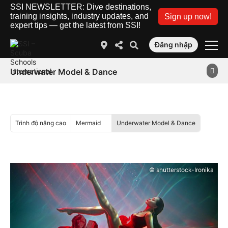
SSI NEWSLETTER: Dive destinations,
training insights, industry updates, and
Sign up now!
expert tips — get the latest from SSI!
Đăng nhập
Underwater Model & Dance
Trình độ nâng cao
Mermaid
Underwater Model & Dance
© shutterstock-Ironika