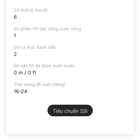
Số buổi lý thuyết
6
Số phiên Hồ bơi/ Vùng nước nông
1
Số ca thực hành biển
2
Độ sâu tối đa được huấn luyện
0 m / 0 ft
Thời lượng đề xuất (tiếng)
16-24
Tiêu chuẩn SSI