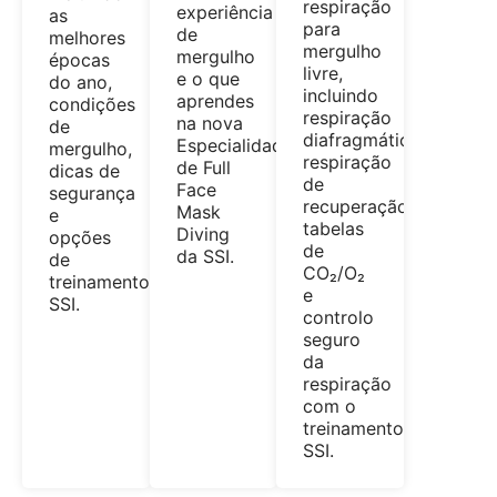
respiração
experiência
as
para
de
melhores
mergulho
mergulho
épocas
livre,
e o que
do ano,
incluindo
aprendes
condições
respiração
na nova
de
diafragmática,
Especialidade
mergulho,
respiração
de Full
dicas de
de
Face
segurança
recuperação,
Mask
e
tabelas
Diving
opções
de
da SSI.
de
CO₂/O₂
treinamento
e
SSI.
controlo
seguro
da
respiração
com o
treinamento
SSI.