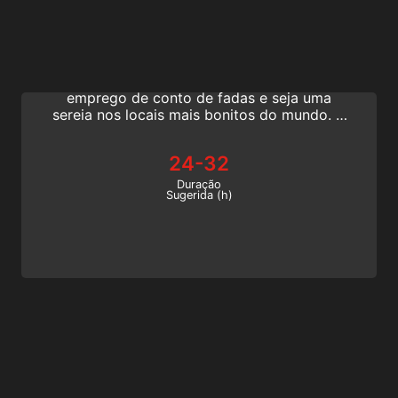
Mermaid Instructor
Comece uma nova carreira e torne-se um
instrutor de sereias. Trabalhe no seu
emprego de conto de fadas e seja uma
sereia nos locais mais bonitos do mundo. A
sua certificação profissional de Instrutor de
Sereias SSI é reconhecida em todo o
24-32
mundo!
Duração
Sugerida (h)