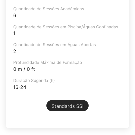
Quantidade de Sessões Académicas
6
Quantidade de Sessões em Piscina/Águas Confinadas
1
Quantidade de Sessões em Águas Abertas
2
Profundidade Máxima de Formação
0 m / 0 ft
Duração Sugerida (h)
16-24
Standards SSI