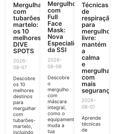
Mergulho
Mergulhar
Técnicas
com
com
de
Full
tubarões-
respiração
Face
martelo:
para
Mask:
os 10
mergulho
Nova
melhores
livre:
Especialidade
DIVE
mantém
da SSI
SPOTS
a
calma
2026-
2026-
e
08-06
08-07
mergulha
com
Descobre
Descobre
mais
o
os 10
mergulho
segurança
melhores
com
destinos
2026-
máscara
para
08-01
integral,
mergulhar
como o
com
Aprende
equipamento
tubarões-
técnicas
muda a
martelo,
de
tua
incluindo