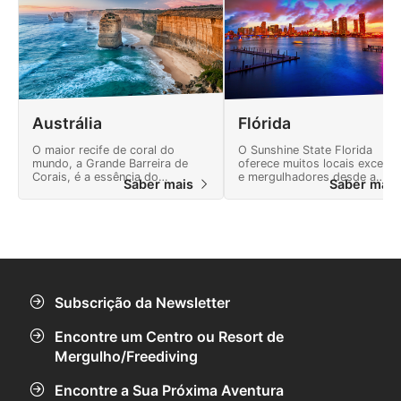
Austrália
Flórida
O maior recife de coral do
O Sunshine State Florida
mundo, a Grande Barreira de
oferece muitos locais excelen
Corais, é a essência do
e mergulhadores desde a
Saber mais
Saber mai
mergulho na Austrália.
tropical Florida Keys até
naufrágios profundos e
nascentes de água doce
cristalina.
Subscrição da Newsletter
Encontre um Centro ou Resort de
Mergulho/Freediving
Encontre a Sua Próxima Aventura