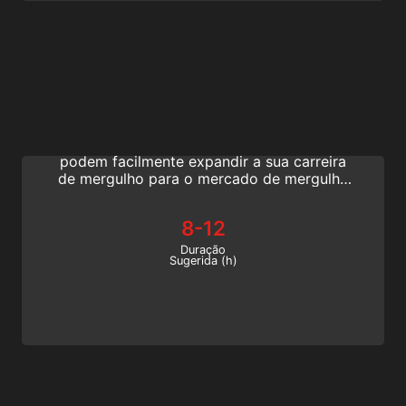
Basic Freediving Instructor
Com o curso Basic Freediving Instructor, os
profissionais de mergulho acivos da SSI
podem facilmente expandir a sua carreira
de mergulho para o mercado de mergulho
livre. Ajude os entusiastas da água a
aprender mergulho livre, ensinando-lhes
8-12
habilidades básicas de freediving neste
programa de nível básico.
Duração
Sugerida (h)