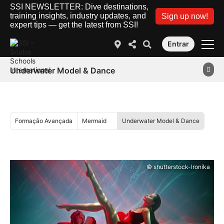
SSI NEWSLETTER: Dive destinations,
training insights, industry updates, and
Sign up now!
expert tips — get the latest from SSI!
Entrar
Underwater Model & Dance
Formação Avançada
Mermaid
Underwater Model & Dance
© shutterstock-Ironika