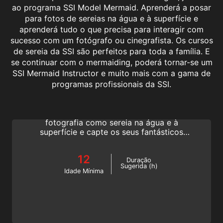
ao programa SSI Model Mermaid. Aprenderá a posar
para fotos de sereias na água e à superfície e
aprenderá tudo o que precisa para interagir com
sucesso com um fotógrafo ou cinegrafista. Os cursos
de sereia da SSI são perfeitos para toda a família. E
se continuar com o mermaiding, poderá tornar-se um
SSI Mermaid Instructor e muito mais com a gama de
Underwater Model
programas profissionais da SSI.
Faça a pose perfeita, tire a fotografia
perfeita! Aprenda como posar para
fotografia como sereia na água e à
superfície e capte os seus fantásticos
momentos de sereia. Inscreva-se no
programa SSI Model Mermaid.
12
Duração
Sugerida (h)
Idade Mínima