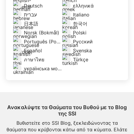
Deutsch
ελληνικά
עברית
Italiano
日本語
한국어
Norsk (Bokmål)
Polski
Português (Portugal)
Русский
Español
Svenska
ภาษาไทย
Türkçe
українська мова
Ανακαλύψτε τα Θαύματα του Βυθού με το Blog
της SSI
Βυθιστείτε στο SSI Blog, ξεκλειδώνοντας τα
θαύματα που κρύβονται κάτω από τα κύματα. Ελάτε