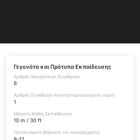
Γεγονότα και Πρότυπα Εκπαίδευσης
Αριθμός Θεωρητικών Συνεδριών
6
Αριθμός Συνεδριών πισίνας/περιορισμένου νερού
1
Μέγιστο Βάθος Εκπαίδευσης
10 m / 30 ft
Προτεινόμενη διάρκεια του προγράμματος
8-12