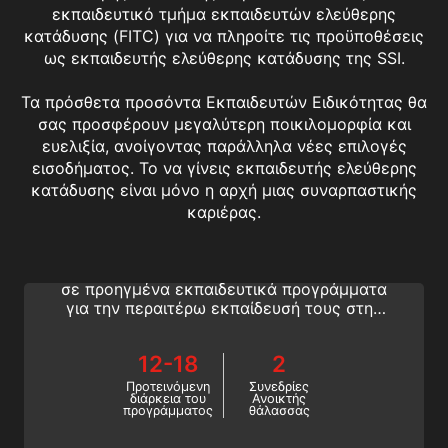
εκπαιδευτικό τμήμα εκπαιδευτών ελεύθερης
κατάδυσης (FITC) για να πληροίτε τις προϋποθέσεις
ως εκπαιδευτής ελεύθερης κατάδυσης της SSI.
Τα πρόσθετα προσόντα Εκπαιδευτών Ειδικότητας θα
σας προσφέρουν μεγαλύτερη ποικιλομορφία και
ευελιξία, ανοίγοντας παράλληλα νέες επιλογές
εισοδήματος. Το να γίνεις εκπαιδευτής ελεύθερης
κατάδυσης είναι μόνο η αρχή μιας συναρπαστικής
Freediving Specialty Instructor
καριέρας.
Οι εκπαιδευτές Ειδικοτήτων Ελεύθερης
Κατάδυσης της SSI εισάγουν τους μαθητές
σε προηγμένα εκπαιδευτικά προγράμματα
για την περαιτέρω εκπαίδευσή τους στην
ελεύθερη κατάδυση και τη βελτίωση της
τεχνικής. Βοηθήστε τους μαθητές να
12-18
2
προοδεύσουν πιο γρήγορα διδάσκοντας
διασκεδαστικά προγράμματα και
Προτεινόμενη
Συνεδρίες
διάρκεια του
Ανοικτής
διδάσκοντάς τους τον νέο εξοπλισμό
προγράμματος
θάλασσας
ελεύθερης κατάδυσης.