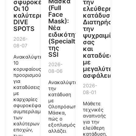
Μάσκα
σφυροκέφαλους:
την
(Full
Οι 10
ελεύθερη
Face
καλύτερες
κατάδυση:
Mask):
DIVE
Διατηρήστε
Νέα
SPOTS
την
ειδικότητα
ψυχραιμία
2026-
(Specialty)
σας
08-07
της
και
SSI
καταδύεστε
Ανακαλύψτε
με
10
2026-
μεγαλύτερη
κορυφαίους
08-06
ασφάλεια
προορισμούς
για
Ανακαλύψτε
2026-
καταδύσεις
την
08-01
με
κατάδυση
καρχαρίες
με
Μάθετε
σφυροκέφαλους,
Ολοπρόσωπη
τεχνικές
συμπεριλαμβανομένων
Μάσκα,
αναπνοής
των
πώς ο
για την
καλύτερων
εξοπλισμός
ελεύθερη
εποχών,
αλλάζει
κατάδυση,
των