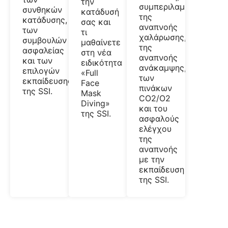
την
συμπεριλαμβανομένω
συνθηκών
κατάδυσή
της
κατάδυσης,
σας και
αναπνοής
των
τι
χαλάρωσης,
συμβουλών
μαθαίνετε
της
ασφαλείας
στη νέα
αναπνοής
και των
ειδικότητα
ανάκαμψης,
επιλογών
«Full
των
εκπαίδευσης
Face
πινάκων
της SSI.
Mask
CO2/O2
Diving»
και του
της SSI.
ασφαλούς
ελέγχου
της
αναπνοής
με την
εκπαίδευση
της SSI.