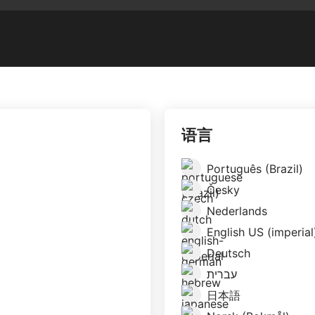
语言
Português (Brazil)
Česky
Nederlands
English US (imperial
Deutsch
עברית
日本語