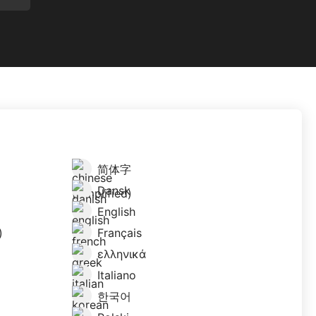
简体字
Dansk
English
)
Français
ελληνικά
Italiano
한국어