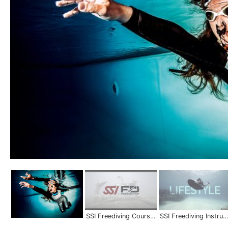
SSI Freediving Courses | Scuba Schools International
SSI Freediving Instructor | Become a