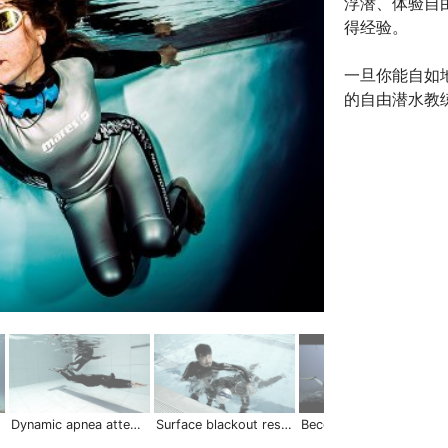
浮潜、体验自
得经验。
一旦你能自如
的自由潜水教
 Pro
Dynamic apnea attempt | Freediving Skills
Surface blackout rescue | Freediving Skills
Become A Pro