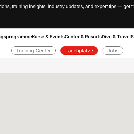
, training insights, industry updates, and expert tips — get th
ngsprogramme
Kurse & Events
Center & Resorts
Dive & Travel
S
Training Center
Tauchplätze
Jobs
Zurück