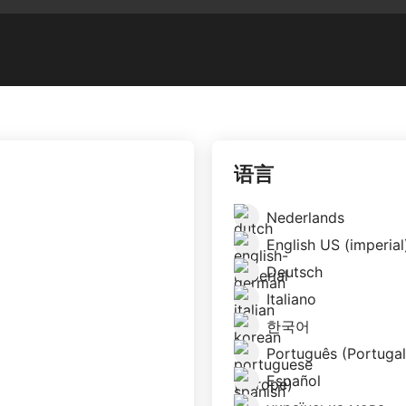
语言
Nederlands
English US (imperial
Deutsch
Italiano
한국어
Português (Portugal
Español