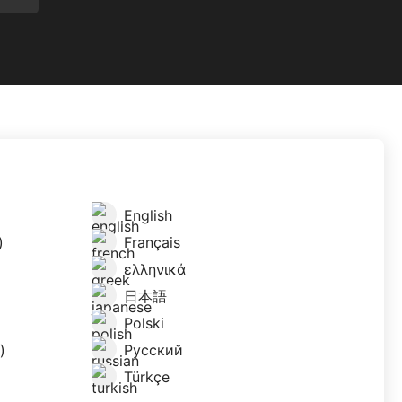
English
)
Français
ελληνικά
日本語
Polski
)
Русский
Türkçe