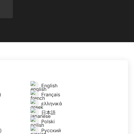
English
)
Français
ελληνικά
日本語
Polski
)
Русский