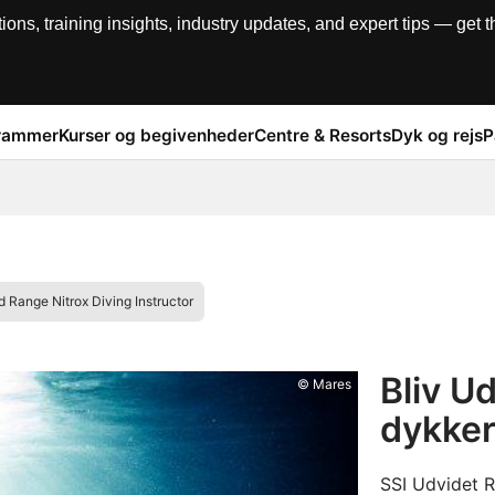
, training insights, industry updates, and expert tips — get th
rammer
Kurser og begivenheder
Centre & Resorts
Dyk og rejs
P
 Range Nitrox Diving Instructor
Bliv U
© Mares
dykker
SSI Udvidet R