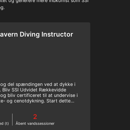
bilitet og generere mere indkomst som SSI
ag.
vern Diving Instructor
, og del spændingen ved at dykke i
r. Bliv SSI Udvidet Rækkevidde
g bliv certificeret til at undervise i
tte- og cenotdykning. Start dette
ktørkursus online i dag!
2
ed (t)
Åbent vandssessioner