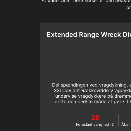
At undervise i flere kurser er den bedst
pr
Extended Range Wreck Div
Del spændingen ved vragdykning, og 
SSI Udvidet Rækkevidde Vragdykker
undervise vragdykkere på drømme
dette den bedste måde at gøre det
vragdykkerkursus
20
Foreslået varighed (t)
Åben