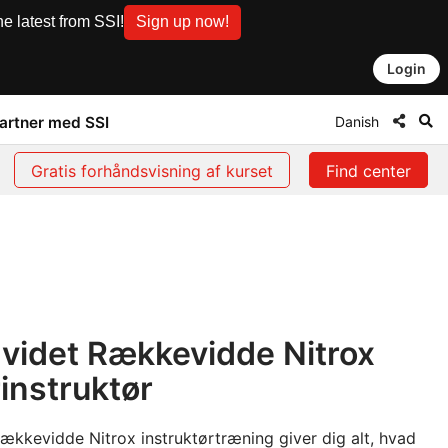
e latest from SSI!
Sign up now!
Login
Danish
artner med SSI
Gratis forhåndsvisning af kurset
Find center
dvidet Rækkevidde Nitrox
instruktør
ækkevidde Nitrox instruktørtræning giver dig alt, hvad