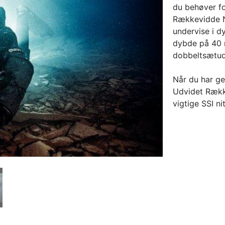
du behøver fo
Rækkevidde Ni
undervise i 
dybde på 40 m
dobbeltsætud
Når du har ge
Udvidet Række
vigtige SSI ni