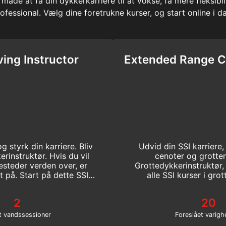
e måde at få din dykkerkarriere til at vokse, få mere fleksi
ofessional. Vælg dine foretrukne kurser, og start online i d
ing Instructor
Extended Range Ca
styrk din karriere. Bliv
Udvid din SSI karriere
instruktør. Hvis du vil
cenoter og grotte
steder verden over, er
Grottedykkerinstruktør, o
 på. Start på dette SSI
alle SSI kurser i gro
 i dag!
dykkerinstru
2
20
t vandssessioner
Foreslået varigh