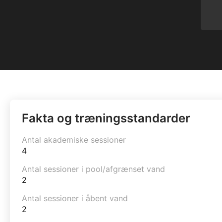
Fakta og træningsstandarder
Antal akademiske sessioner
4
Antal sessioner i pool/afgrænset vand
2
Antal sessioner i åbent vand
2