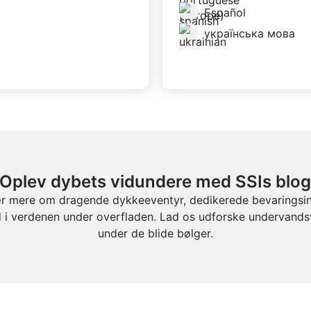
Español
українська мова
Oplev dybets vidundere med SSIs blo
mere om dragende dykkeeventyr, dedikerede bevaringsiniti
 i verdenen under overfladen. Lad os udforske undervand
under de blide bølger.