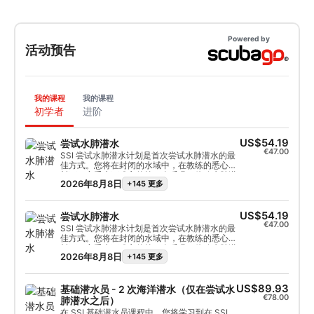
Powered by
活动预告
我的课程
我的课程
初学者
进阶
US$54.19
尝试水肺潜水
€47.00
SSI 尝试水肺潜水计划是首次尝试水肺潜水的最
佳方式。您将在封闭的水域中，在教练的悉心照
料下，享受水下难忘的第一次呼吸，体验水肺潜
2026年8月8日
+145 更多
水的神奇魅力。在这个短期课程结束时，您将获
得 SSI 尝试水肺潜水认可卡，并毫无疑问地想再
次潜水。 无尽的水肺潜水探险在等着您，而这个
课程就是一切的开始。今天就开始吧
US$54.19
尝试水肺潜水
€47.00
SSI 尝试水肺潜水计划是首次尝试水肺潜水的最
佳方式。您将在封闭的水域中，在教练的悉心照
料下，享受水下难忘的第一次呼吸，体验水肺潜
2026年8月8日
+145 更多
水的神奇魅力。在这个短期课程结束时，您将获
得 SSI 尝试水肺潜水认可卡，并毫无疑问地想再
次潜水。 无尽的水肺潜水探险在等着您，而这个
课程就是一切的开始。今天就开始吧
US$89.93
基础潜水员 - 2 次海洋潜水（仅在尝试水
€78.00
肺潜水之后）
在 SSI 基础潜水员课程中，您将学习到在 SSI