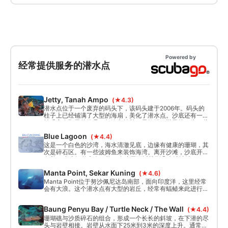
Powered by
经常提供服务的潜水点
Jetty, Tanah Ampo
(★4.3)
潜水点位于一个废弃的码头下，该码头建于2006年。码头的
柱子上已经铺满了大型的海扇，美化了潜水点。沙底还有一些
被丢弃在那里的物品，如汽车轮胎、易拉罐、鞋子等，为一些
独特的鱼类提供了完美的家园。
Blue Lagoon
(★4.4)
这是一个白色的沙湾，海水清澈见底，边缘有健康的珊瑚，其
次是碎石区。有一些波姆鱼来装饰海湾。离开沙滩，沙底开始
向着20多米深的方向下降，在这里可以找到几个清洁站。
Manta Point, Sekar Kuning
(★4.6)
Manta Point位于努沙佩尼达岛南部，面向印度洋，这里经常
会有大浪。这个潜水点有大型的岩丘，经常有蝠鲼来此进行自
我清洁，因此这个潜水点也因此而得名。
Baung Penyu Bay / Turtle Neck / The Wall
(★4.4)
珊瑚礁与沙质碎石的组合，形成一个长长的斜坡，在下潜的尽
头与岩壁相接。岩壁从水面下25米到3米的深度上升。通常情