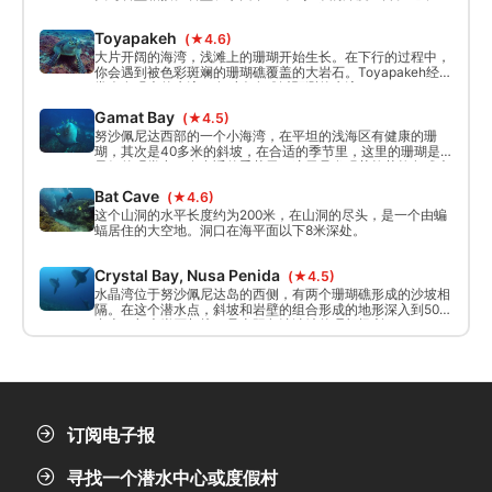
况下，潜水的终点是5米深的蓝色泻湖湾，里面有柔软的珊瑚
形成的蓝色泻湖湾。
Toyapakeh
(★4.6)
大片开阔的海湾，浅滩上的珊瑚开始生长。在下行的过程中，
你会遇到被色彩斑斓的珊瑚礁覆盖的大岩石。Toyapakeh经
常会有强大的水流，有时会有难以预测的水流。
Gamat Bay
(★4.5)
努沙佩尼达西部的一个小海湾，在平坦的浅海区有健康的珊
瑚，其次是40多米的斜坡，在合适的季节里，这里的珊瑚是
最好的观赏点。在合适的季节里，这里是发现莫拉莫拉鱼或大
洋洲太阳鱼的最佳地点之一。
Bat Cave
(★4.6)
这个山洞的水平长度约为200米，在山洞的尽头，是一个由蝙
蝠居住的大空地。洞口在海平面以下8米深处。
Crystal Bay, Nusa Penida
(★4.5)
水晶湾位于努沙佩尼达岛的西侧，有两个珊瑚礁形成的沙坡相
隔。在这个潜水点，斜坡和岩壁的组合形成的地形深入到50
多米，与大岩石相接，是太阳鱼清洁站的理想场所。
订阅电子报
寻找一个潜水中心或度假村