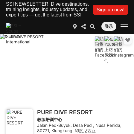
SSI NEWSLETTER: Dive destinations,
training insights, industry updates, and
Sign up now!
expert tips — get the latest from SSI!
登录
PURE DIVE RESORT
教练培训中心
Jalan Ped-Buyuk, Desa Ped , Nusa Penida,
80771, Klungkung, 印度尼西亚