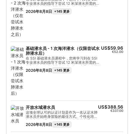
专业潜水员的指导下尝试 12 米深潜水所需的技
能和知识。在尝试潜水的过程中，这是更全面
2026年8月8日
+145 更多
探索水下世界的好方法。整个基础潜水员课程
可在 6 个月内作为水肺潜水员或开放水域潜水
课程的学分，因此您可以在潜水探险中迈出下
一步。
US$59.96
基础潜水员 - 1 次海洋潜水（仅限尝试水
€52.00
肺潜水后）
在 SSI 基础潜水员课程中，您将学习到在 SSI
专业潜水员的指导下尝试 12 米深潜水所需的技
能和知识。在尝试潜水的过程中，这是更全面探
2026年8月8日
+145 更多
索水下世界的好方法。整个基础潜水员课程可在
6 个月内作为水肺潜水员或开放水域潜水课程的
学分，因此您可以在潜水探险中迈出下一步。
US$388.56
开放水域潜水员
€337.00
这项全球认可的认证计划是作为一名认证水肺
潜水员开始终身冒险的最佳方式。个性化培训
与水中练习课程相结合，确保您掌握所需的技
2026年8月8日
+145 更多
能和经验，在水下真正做到游刃有余。您将获
得 SSI 开放水域潜水员证书。