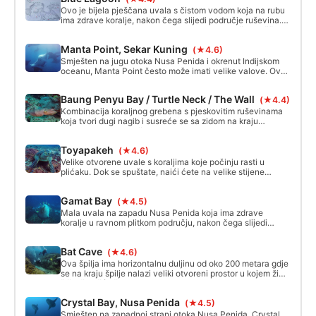
i cipela koje su napravile savršen dom za neke jedinstvene
Ovo je bijela pješčana uvala s čistom vodom koja na rubu
ribe.
ima zdrave koralje, nakon čega slijedi područje ruševina.
Neke lutke dolaze krasiti zaljev. Daleko od plaže, pješčano
dno počinje opadati prema više od 20 metara dubine gdje
Manta Point, Sekar Kuning
(★4.6)
možete pronaći nekoliko stanica za čišćenje.
Smješten na jugu otoka Nusa Penida i okrenut Indijskom
oceanu, Manta Point često može imati velike valove. Ovo
mjesto ronjenja ima velike kamene humke koje često
posjećuju manta zrake za samočišćenje, dajući ovoj
Baung Penyu Bay / Turtle Neck / The Wall
(★4.4)
stranici ime.
Kombinacija koraljnog grebena s pjeskovitim ruševinama
koja tvori dugi nagib i susreće se sa zidom na kraju
ronjenja. Zid se uzdiže s dubine od 25 metara do 3 metra
ispod površine. Obično će ronjenje završiti u zaljevu plave
Toyapakeh
(★4.6)
lagune s mekim koraljnim formacijama na dubini od 5
metara.
Velike otvorene uvale s koraljima koje počinju rasti u
plićaku. Dok se spuštate, naići ćete na velike stijene
prekrivene nevjerojatno obojenim koraljnim grebenima.
Toyapakeh često ima jake i ponekad nepredvidive struje.
Gamat Bay
(★4.5)
Mala uvala na zapadu Nusa Penida koja ima zdrave
koralje u ravnom plitkom području, nakon čega slijedi
nagib koji doseže više od 40 metara. Jedno od najboljih
mjesta za uočavanje Mola mola, ili Oceanic sunfish,
Bat Cave
(★4.6)
tijekom prave sezone.
Ova špilja ima horizontalnu duljinu od oko 200 metara gdje
se na kraju špilje nalazi veliki otvoreni prostor u kojem žive
šišmiši. Ušće špilje nalazi se na dubini od 8 metara ispod
razine mora.
Crystal Bay, Nusa Penida
(★4.5)
Smješten na zapadnoj strani otoka Nusa Penida, Crystal