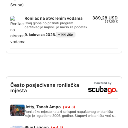
389,28 USD
Ronilac na otvorenim vodama
337,00 €
Ovaj globalno priznati program
certifikacije najbolji je način za početak
vaših cjeloživotnih avantura kao
9. kolovoza 2026.
+144 više
certificirani ronilac. Personalizirana obuka
kombinira se s vježbama u vodi kako biste
osigurali da imate vještine i iskustvo
potrebno za istinsku udobnost pod vodom.
Steći ćete SSI Open Water Diver certifikat.
Powered by
Često posjećivana ronilačka
mjesta
Jetty, Tanah Ampo
(★4.3)
Ronilačko mjesto nalazi se ispod napuštenog pristaništa
koje je izgrađeno 2006. godine. Stupovi pristaništa već su
prekriveni velikim morskim ventilatorima koji uljepšavaju
ronilačko mjesto. Pjeskovito dno također ima neke
Blue Lagoon
(★4.4)
predmete bačene tamo poput automobilskih guma, limenki