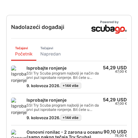
Powered by
Nadolazeći događaji
Tečajevi
Tečajevi
Početnik
Napredan
54,29 USD
Isprobajte ronjenje
47,00 €
SSI Try Scuba program najbolji je način da
prvi put isprobate ronjenje. Bit ćete u
zatvorenoj vodi i vaš instruktor će se o vama
9. kolovoza 2026.
+144 više
dobro brinuti, tako da možete uživati ​​u tim
prvim nezaboravnim udisajima pod vodom i
doživjeti čaroliju ronjenja. Na kraju ovog
kratkog tečaja zaradit ćete svoju SSI Try
54,29 USD
Isprobajte ronjenje
Scuba iskaznicu i nesumnjivo ćete htjeti
47,00 €
SSI Try Scuba program najbolji je način da
ponovno roniti. Beskrajne ronilačke avanture
prvi put isprobate ronjenje. Bit ćete u
čekaju vas, a ovaj tečaj je mjesto gdje sve
zatvorenoj vodi i vaš instruktor će se o vama
počinje. Počnite danas!
9. kolovoza 2026.
+144 više
dobro brinuti, tako da možete uživati ​​u tim
prvim nezaboravnim udisajima pod vodom i
doživjeti čaroliju ronjenja. Na kraju ovog
kratkog tečaja zaradit ćete svoju SSI Try
90,10 USD
Osnovni ronilac - 2 zarona u oceanu
Scuba iskaznicu i nesumnjivo ćete htjeti
78,00 €
(samo nakon tečaja Try Scuba)