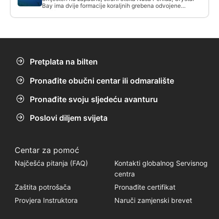
Bay ima dvije formacije koraljnih grebena odvojene
pješčanim padinama. Kombinacija padina i zidova koji
tvore topografiju na ovom ronilačkom mjestu spušta se na
više od 50 metara i susreće se s velikom stijenom koja je
idealno mjesto za čišćenje sunfisha.
Pretplata na bilten
Pronađite obučni centar ili odmaralište
Pronađite svoju sljedeću avanturu
Poslovi diljem svijeta
Centar za pomoć
Najčešća pitanja (FAQ)
Kontakti globalnog Servisnog
centra
Zaštita potrošača
Pronađite certifikat
Provjera Instruktora
Naruči zamjenski brevet