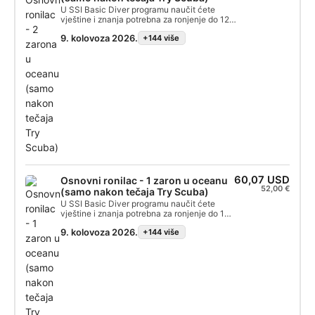
ponovno roniti. Beskrajne ronilačke avanture
U SSI Basic Diver programu naučit ćete
čekaju vas, a ovaj tečaj je mjesto gdje sve
vještine i znanja potrebna za ronjenje do 12
počinje. Počnite danas!
metara dubine s SSI profesionalcem. To je
9. kolovoza 2026.
+144 više
izvrstan način da potpunije istražite
podvodni svijet dok pokušavate roniti. Cijeli
Basic Diver program može se uračunati u
programe Scuba Diver ili Open Water Dive u
roku od 6 mjeseci, tako da možete napraviti
sljedeći korak u svojoj ronilačkoj avanturi.
60,07 USD
Osnovni ronilac - 1 zaron u oceanu
52,00 €
(samo nakon tečaja Try Scuba)
U SSI Basic Diver programu naučit ćete
vještine i znanja potrebna za ronjenje do 12
metara dubine s SSI profesionalcem. To je
9. kolovoza 2026.
+144 više
izvrstan način da potpunije istražite
podvodni svijet dok pokušavate roniti. Cijeli
Basic Diver program može se uračunati u
programe Scuba Diver ili Open Water Dive u
roku od 6 mjeseci, tako da možete napraviti
sljedeći korak u svojoj ronilačkoj avanturi.