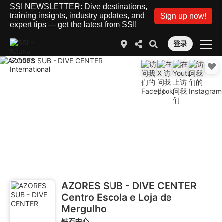
SSI NEWSLETTER: Dive destinations,
training insights, industry updates, and
Sign up now!
expert tips — get the latest from SSI!
登录
AZORES SUB - DIVE CENTER
Centro Escola e Loja de
Mergulho
钻石中心