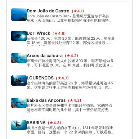
Dom João de Castro
(★4.1)
Dom João de Castro Bank 是葡萄牙亚速尔群岛的一
座水下火山海山，以其生机勃勃的海洋生物和独特的
地热活动而闻名。它位于海面以下 13 米处，拥有迷人
的珊瑚花园、热液喷口和丰富的鱼类，是高级潜水员
Dori Wreck
(★4.6)
的理想选择。
沉船长 130 米，宽约 30 米。船首最深 22 米，船尾最
深 18 米，沉船最浅处最深 12 米。部分区域被毁，内
部没有穿透力。
Arcos da caloura
(★4.2)
距离卡卢拉小海湾的火山沙滩 300 米。礁石顶端为 5
米，可下潜至 20 米。在 16 米处，我们可以发现 4 个
令人印象深刻的拱门，它们是潜水的主要景点。
LOURENÇOS
(★4.7)
这个尖峰海岛的顶部高达 26 米，海壁最深处可达 45
米。这里是过往中上层鱼类和蚁鱼的绝佳地点，也有
一些底栖鱼类。
Baixa das Âncoras
(★4.2)
这片岩石区曾是维拉弗兰卡港船只的锚地。它的特点
是散布着不同时期的几个锚，其中一些仍然完好无
损。
SABRINA
(★4.3)
该潜水点是一座古老的水下火山，1811 年喷发时浮出
水面。目前，这里有一个 22 米深的尖峰，可以观察到
大型鹈鹕经过。