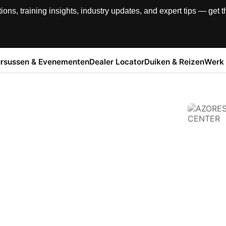
, training insights, industry updates, and expert tips — get th
rsussen & Evenementen
Dealer Locator
Duiken & Reizen
Werk 