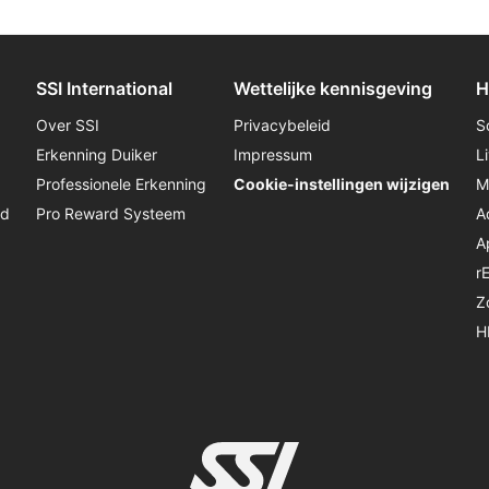
SSI International
Wettelijke kennisgeving
H
Over SSI
Privacybeleid
S
Erkenning Duiker
Impressum
L
Professionele Erkenning
Cookie-instellingen wijzigen
M
jd
Pro Reward Systeem
A
A
r
Z
H