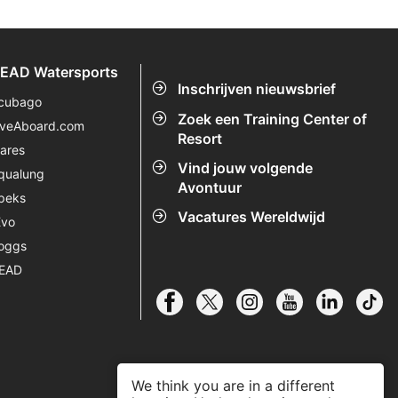
EAD Watersports
Inschrijven nieuwsbrief
cubago
Zoek een Training Center of
iveAboard.com
Resort
ares
Vind jouw volgende
qualung
Avontuur
peks
Vacatures Wereldwijd
Evo
oggs
EAD
We think you are in a different