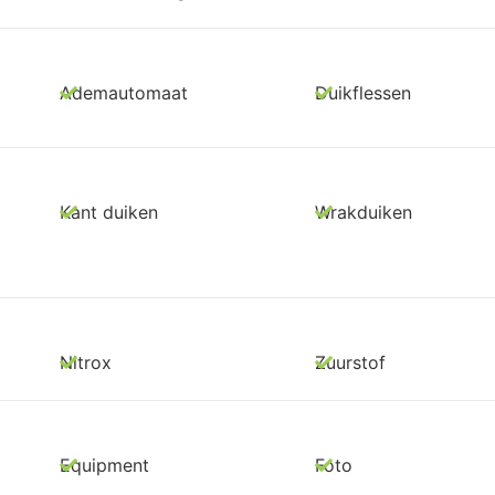
Ademautomaat
Duikflessen
Kant duiken
Wrakduiken
Nitrox
Zuurstof
Equipment
Foto