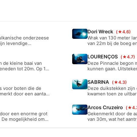
Dori Wreck
(★4.6)
ulkanische onderzeese
Wrak van 130 meter la
ijn levendige
van 22m bij de boeg en
t. Op slechts 13 meter
van 12m in het ondieps
uinen, hydrothermale
binnenin geen penetrat
LOURENÇOS
(★4.7)
 voor gevorderde
 de kleine baai van
Deze Pinnacle begon m
 beneden tot 20m. Op 16
kunnen gaan. Uitsteke
langrijkste attractie
en voor anthias met e
SABRINA
(★4.3)
s voor boten die de
Deze duikstekken zijn
merkt door een aantal
kwamen toen ze uitbars
arvan sommige nog
22 meter diep waar g
Arcos Cruzeiro
(★4.
 door een enorme grot
Gekenmerkt door de aa
. De mogelijkheid om
van 30m, wat het aantr
om de duik te beginne
duiken zonder naar de 
duikers.