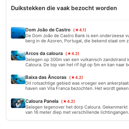
Duikstekken die vaak bezocht worden
Dom João de Castro
(★4.1)
De Dom João de Castro Bank is een onderzeese v
berg in de Azoren, Portugal, die bekend staat om z
onderwaterleven en unieke geothermische activitei
onder het oppervlak vind je hier prachtige koraalt
Arcos da caloura
(★4.2)
bronnen en een overvloed aan vissoorten, perfect
Gelegen op 300m van een vulkanisch zandstrand in
duikers.
Caloura. De top van het rif ligt op 5m en kan naar
meter vinden we 4 indrukwekkende bogen die de be
van de duik vormen.
Baixa das Âncoras
(★4.2)
Dit rotsachtige gebied was vroeger een ankerplaat
haven van Vila Franca bezochten. Het wordt geken
verspreide ankers uit verschillende perioden, wa
intact zijn.
Caloura Panela
(★4.2)
Gelegen tegenover het dorp Caloura. Gekenmerkt
van 16 meter diep met verschillende lichtingangen
door verschillende vulkanische bogen te zweven.