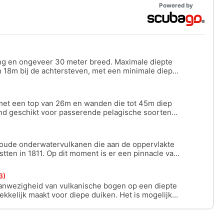
Powered by
ng en ongeveer 30 meter breed. Maximale diepte
 18m bij de achtersteven, met een minimale diepte
te deel van het wrak. Gedeeltelijk verwoest en
ie.
et een top van 26m en wanden die tot 45m diep
nd geschikt voor passerende pelagische soorten
nkele aanwezige bentische soorten.
 oude onderwatervulkanen die aan de oppervlakte
tten in 1811. Op dit moment is er een pinnacle van
rote pelagische vissen doorheen kunnen zwemmen.
3)
nwezigheid van vulkanische bogen op een diepte
ekkelijk maakt voor diepe duiken. Het is mogelijk
n in een ondieper gebied op 12m en om tot 18m te
locatie van de bogen te gaan, voor Open Water