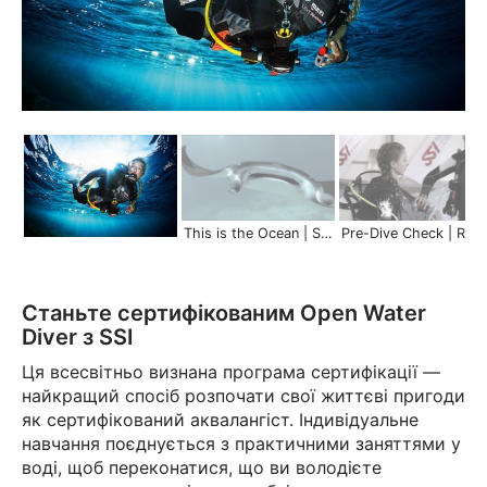
This is the Ocean | Scuba Schools International
Pre-Dive Check | Re
Станьте сертифікованим Open Water
Diver з SSI
Ця всесвітньо визнана програма сертифікації —
найкращий спосіб розпочати свої життєві пригоди
як сертифікований аквалангіст. Індивідуальне
навчання поєднується з практичними заняттями у
воді, щоб переконатися, що ви володієте