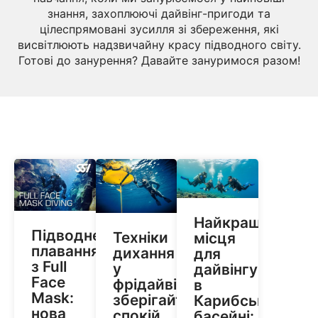
знання, захоплюючі дайвінг-пригоди та
цілеспрямовані зусилля зі збереження, які
висвітлюють надзвичайну красу підводного світу.
Готові до занурення? Давайте зануримося разом!
Найкращі
Підводне
Техніки
місця
плавання
дихання
для
з Full
у
дайвінгу
Face
фрідайвінгу:
в
Mask:
зберігайте
Карибському
нова
спокій
басейні: