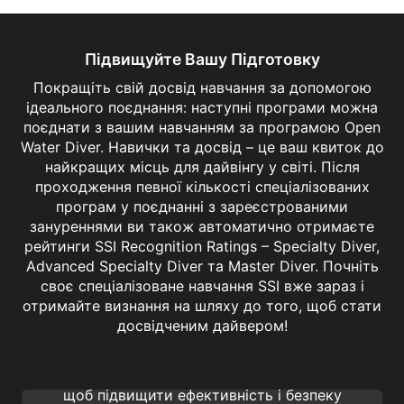
Підвищуйте Вашу Підготовку
Покращіть свій досвід навчання за допомогою
ідеального поєднання: наступні програми можна
поєднати з вашим навчанням за програмою Open
Water Diver. Навички та досвід – це ваш квиток до
найкращих місць для дайвінгу у світі. Після
проходження певної кількості спеціалізованих
програм у поєднанні з зареєстрованими
зануреннями ви також автоматично отримаєте
рейтинги SSI Recognition Ratings – Specialty Diver,
Advanced Specialty Diver та Master Diver. Почніть
своє спеціалізоване навчання SSI вже зараз і
отримайте визнання на шляху до того, щоб стати
Computer Diving
досвідченим дайвером!
Дізнайтеся про тонкощі правильного
використання підводного комп’ютера,
щоб підвищити ефективність і безпеку