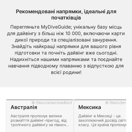
Рекомендовані напрямки, ідеальні для
початківців
Перегляньте MyDiveGuide; унікальну базу місць
для дайвінгу з більш ніж 10 000, включаючи карти
дикої природи та спеціалізовані занурення.
Знайдіть найкращі напрямки для вашого рівня
підготовки та почніть дайвінг вже сьогодні.
Надихніться нашими напрямками та поєднайте
навчання підводному плаванню з відпусткою для
всієї родини!
© iStock/simonbradfield
© iStock/ferrant
Австралія
Мексика
Австралія пропонує велике
Дайвінг в Мексиці - це
розмаїття дайвінг-пригод, від
захоплюючий досвід світово
тропічного дайвінгу на півночі
класу. Ця країна пропонує
до занурення в холодну воду,
безліч пригод і ландшафт,