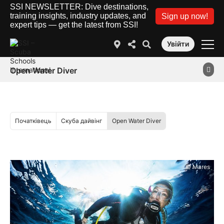
SSI NEWSLETTER: Dive destinations,
training insights, industry updates, and
Sign up now!
expert tips — get the latest from SSI!
Увійти
Open Water Diver
Початківець
Скуба дайвінг
Open Water Diver
© Mares