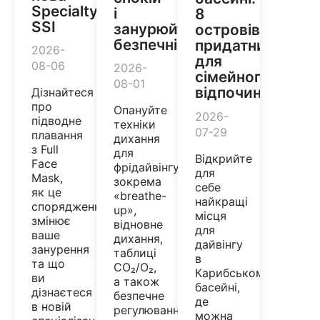
Specialty
і
8
SSI
занурюйтеся
островів,
безпечніше
придатних
2026-
для
08-06
2026-
сімейного
08-01
відпочинку
Дізнайтеся
про
Опануйте
2026-
підводне
техніки
07-29
плавання
дихання
з Full
для
Відкрийте
Face
фрідайвінгу,
для
Mask,
зокрема
себе
як це
«breathe-
найкращі
спорядження
up»,
місця
змінює
відновне
для
ваше
дихання,
дайвінгу
занурення
таблиці
в
та що
CO₂/O₂,
Карибському
ви
а також
басейні,
дізнаєтеся
безпечне
де
в новій
регулювання
можна