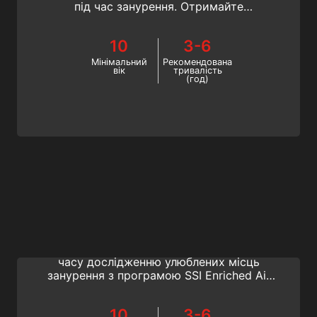
під час занурення. Отримайте
максимальну віддачу від інвестицій у
дайв-комп’ютер зі спеціалізацією SSI
10
3-6
Computer Diving .
Мінімальний
Рекомендована
вік
тривалість
(год)
Enriched Air Nitrox
Подовжити час занурення, скоротити
поверхневі інтервали та приділити більше
часу дослідженню улюблених місць
занурення з програмою SSI Enriched Air
Nitrox Specialty.
10
3-6