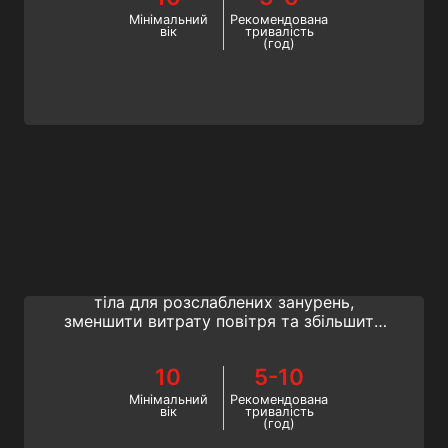
Мінімальний
Рекомендована
вік
тривалість
(год)
Perfect Buoyancy
SSI Perfect Buoyancy Specialty —
найкращий спосіб покращити положення
тіла для розслаблених занурень,
зменшити витрату повітря та збільшити
час перебування на дні. Контролюйте
ситуацію. Почніть онлайн зараз!
10
5-10
Мінімальний
Рекомендована
вік
тривалість
(год)