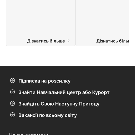
дослідження затонулих
повний природних чудес.
кораблів і коралових рифів.
Дізнатись більше
Дізнатись більш
Підписка на розсилку
Знайти Навчальний центр або Курорт
Знайдіть Свою Наступну Пригоду
Вакансії по всьому світу