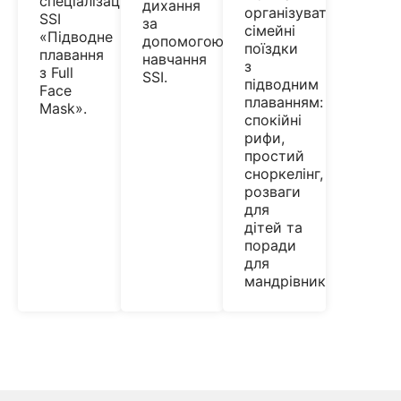
спеціалізації
дихання
організувати
SSI
за
сімейні
«Підводне
допомогою
поїздки
плавання
навчання
з
з Full
SSI.
підводним
Face
плаванням:
Mask».
спокійні
рифи,
простий
сноркелінг,
розваги
для
дітей та
поради
для
мандрівників.