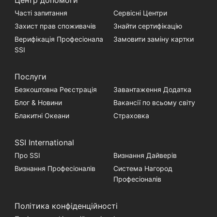
Центр допомоги
Часті запитання
Сервісні Центри
Захист прав споживачів
Знайти сертифікацію
Верифікація Професіонала
Замовити заміну картки
SSI
Послуги
Безкоштовна Реєстрація
Завантаження Додатка
Блог & Новини
Вакансії по всьому світу
Блакитні Океани
Страховка
SSI International
Про SSI
Визнання Дайверів
Визнання Професіоналів
Система Нагород
Професіоналів
Політика конфіденційності