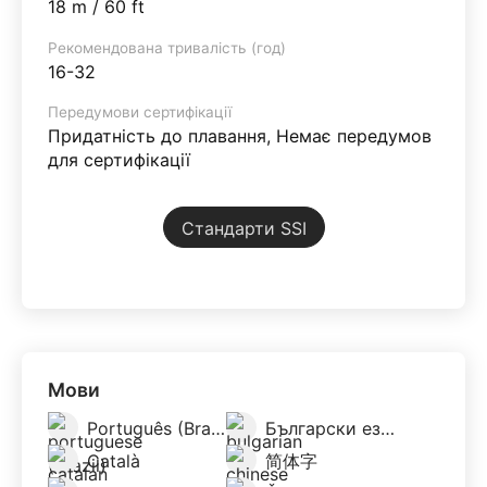
18 m / 60 ft
Рекомендована тривалість (год)
16-32
Передумови сертифікації
Придатність до плавання, Немає передумов
для сертифікації
Стандарти SSI
Мови
Português (Brazil)
Български език/Bălgarski esik
Català
简体字