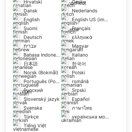
Hrvatski
Česky
Dansk
Nederlands
English
English US (imperial)
Suomi
Français
Deutsch
ελληνικά
עברית
Magyar
Bahasa Indonesia
Italiano
日本語
한국어
Norsk (Bokmål)
Polski
Português (Portugal)
română
Русский
Srpski
Slovenský jazyk
Español
Svenska
ภาษาไทย
Türkçe
українська мова
Tiếng Việt