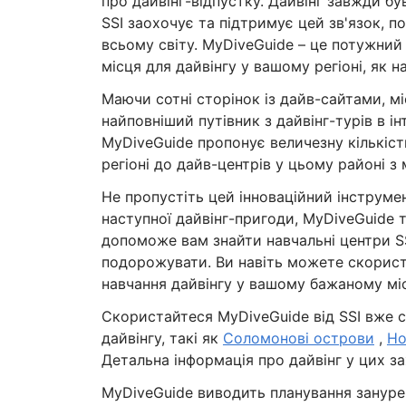
про дайвінг-відпустку. Дайвінг завжди б
SSI заохочує та підтримує цей зв'язок, п
всьому світу. MyDiveGuide – це потужний
місця для дайвінгу у вашому регіоні, як н
Маючи сотні сторінок із дайв-сайтами, м
найповніший путівник з дайвінг-турів в ін
MyDiveGuide пропонує величезну кількіст
регіоні до дайв-центрів у цьому районі 
Не пропустіть цей інноваційний інструме
наступної дайвінг-пригоди, MyDiveGuide
допоможе вам знайти навчальні центри SS
подорожувати. Ви навіть можете скорист
навчання дайвінгу у вашому бажаному міс
Скористайтеся MyDiveGuide від SSI вже сь
дайвінгу, такі як
Соломонові острови
,
Но
Детальна інформація про дайвінг у цих з
MyDiveGuide виводить планування занурен