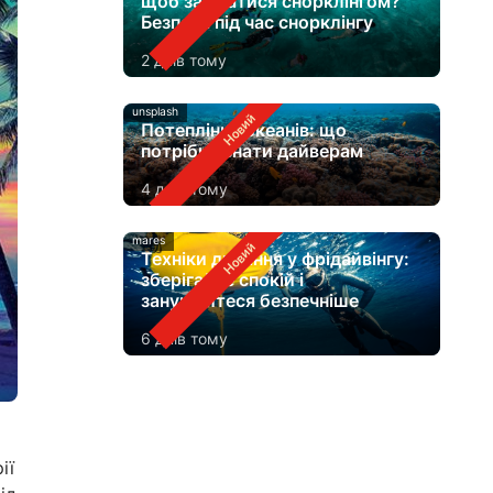
щоб займатися снорклінгом?
Безпека під час снорклінгу
2 днів тому
unsplash
Потепління океанів: що
потрібно знати дайверам
4 днів тому
mares
Техніки дихання у фрідайвінгу:
зберігайте спокій і
занурюйтеся безпечніше
6 днів тому
ії