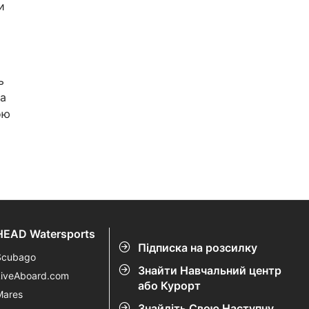
и
ь
та
ою
HEAD Watersports
Підписка на розсилку
Scubago
Знайти Навчальний центр
LiveAboard.com
або Курорт
Mares
Знайдіть Свою Наступну