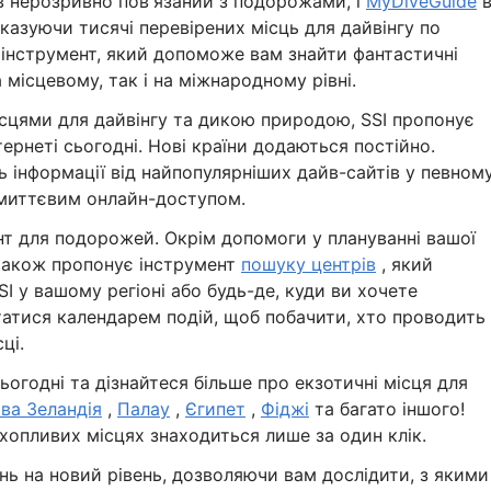
ув нерозривно пов'язаний з подорожами, і
MyDiveGuide
в
оказуючи тисячі перевірених місць для дайвінгу по
 інструмент, який допоможе вам знайти фантастичні
а місцевому, так і на міжнародному рівні.
ісцями для дайвінгу та дикою природою, SSI пропонує
тернеті сьогодні. Нові країни додаються постійно.
ь інформації від найпопулярніших дайв-сайтів у певном
з миттєвим онлайн-доступом.
нт для подорожей. Окрім допомоги у плануванні вашої
 також пропонує інструмент
пошуку центрів
, який
I у вашому регіоні або будь-де, куди ви хочете
атися календарем подій, щоб побачити, хто проводить
ці.
огодні та дізнайтеся більше про екзотичні місця для
ва Зеландія
,
Палау
,
Єгипет
,
Фіджі
та багато іншого!
ахопливих місцях знаходиться лише за один клік.
ь на новий рівень, дозволяючи вам дослідити, з якими