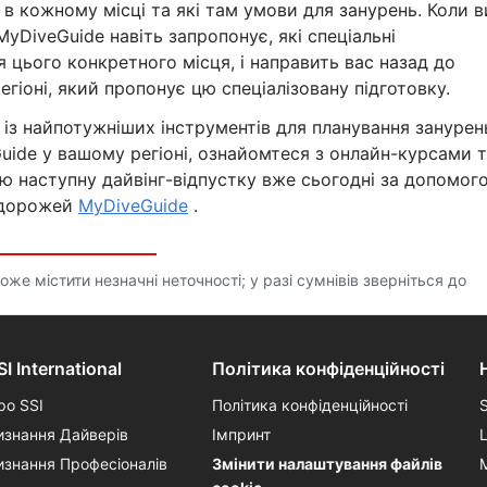
 кожному місці та які там умови для занурень. Коли в
MyDiveGuide навіть запропонує, які спеціальні
 цього конкретного місця, і направить вас назад до
гіоні, який пропонує цю спеціалізовану підготовку.
 із найпотужніших інструментів для планування занурен
Guide у вашому регіоні, ознайомтеся з онлайн-курсами 
ою наступну дайвінг-відпустку вже сьогодні за допомог
одорожей
MyDiveGuide
.
е містити незначні неточності; у разі сумнівів зверніться до
SI International
Політика конфіденційності
ро SSI
Політика конфіденційності
изнання Дайверів
Імпринт
изнання Професіоналів
Змінити налаштування файлів