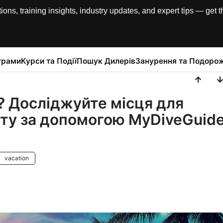
, training insights, industry updates, and expert tips — get th
грами
Курси та Події
Пошук Дилерів
Занурення та Подорож
і? Досліджуйте місця для
віту за допомогою MyDiveGuid
vacation