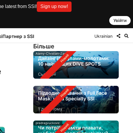
e latest from SSI!
Sign up now!
Увійти
Ukrainian
і
Партнер з SSI
Бiльше
Alamy-Christian-Zappel
Дайвінг із акулами-молотами:
10 найкращих DIVE SPOTS
e
Сьогодні
Підводне плавання з Full Face
Mask: нова Specialty SSI
1 день тому
predragvuckovic
Чи потрібно вміти плавати,