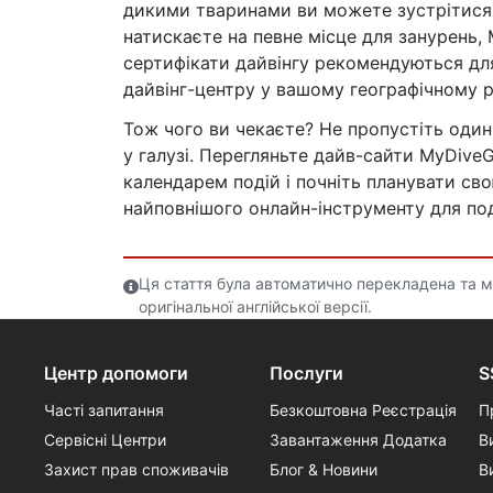
дикими тваринами ви можете зустрітися в
натискаєте на певне місце для занурень, 
сертифікати дайвінгу рекомендуються для
дайвінг-центру у вашому географічному ре
Тож чого ви чекаєте? Не пропустіть один
у галузі. Перегляньте дайв-сайти MyDive
календарем подій і почніть планувати св
найповнішого онлайн-інструменту для п
Ця стаття була автоматично перекладена та мож
оригінальної англійської версії.
Центр допомоги
Послуги
S
Часті запитання
Безкоштовна Реєстрація
П
Сервісні Центри
Завантаження Додатка
В
Захист прав споживачів
Блог & Новини
В