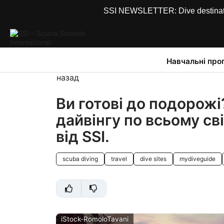
SSI NEWSLETTER: Dive destinations
Навчальні про
назад
Ви готові до подорож
дайвінгу по всьому с
від SSI.
scuba diving
travel
dive sites
mydiveguide
iStock-RomoloTavani