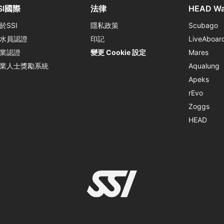
SI國際
法律
HEAD Wa
於SSI
隱私政策
Scubago
水員認證
印記
LiveAboar
業認證
變更 Cookie 設定
Mares
業人士獎勵系統
Aqualung
Apeks
rEvo
Zoggs
HEAD
© 2026 SSI International