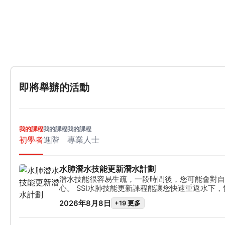
即將舉辦的活動
我的課程
我的課程
我的課程
初學者
進階
專業人士
水肺潛水技能更新潛水計劃
潛水技能很容易生疏，一段時間後，您可能會對自
心。 SSI水肺技能更新課程能讓您快速重返水下
能。在本複習課程中，您將在SSI專業教練的指導
2026年8月8日
+19 更多
放水域潛水員課程中的各項潛水技巧。水肺技能更
輕鬆鞏固潛水技能，通常也是中斷一段時間後恢復
決條件。如果您想在潛水假期中盡情享受水下世界