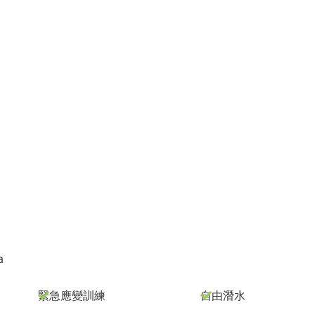
a
緊急應變訓練
自由潛水