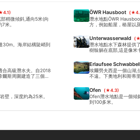
ÖWR Hausboot
★4.1)
(★4.
部稍微傾斜,通向5米(向
潛水地點ÖWR Haus
約7米。
方，例如船屋，樁屋以
Unterwasserwald
(★
可達30m。海岸結構陡峭到
潛水地點水下森林提供了
樹榦躺在底部,這是像米
Erlaufsee Schwabbe
適合高級潛水夫。自2018
埃爾勞夫西是一個山湖,
希爾斯周圍建造了三個生
不遠。下奧地利和斯蒂里
Ofen
(★4.3)
岩壁，深度約為25米。
Ofen潛水地點是一個
到100多米。