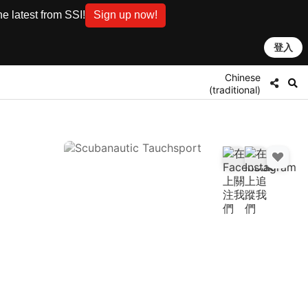
e latest from SSI!
Sign up now!
登入
Chinese
(traditional)