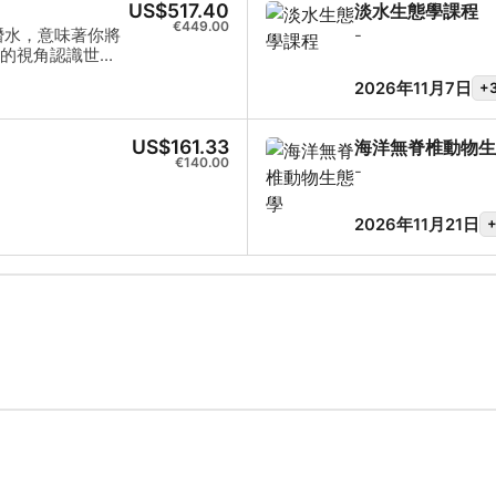
US$517.40
淡水生態學課程
放水域潛水員學員
€449.00
潛水，意味著你將
-
域潛水的理想選
的視角認識世
身的弱點。
——海洋。 身為
2026年11月7日
+
逅令人驚嘆的海
。 透過個性化教
信且安全潛水員所
US$161.33
海洋無脊椎動物生
 SSI 開放水域
€140.00
-
2026年11月21日