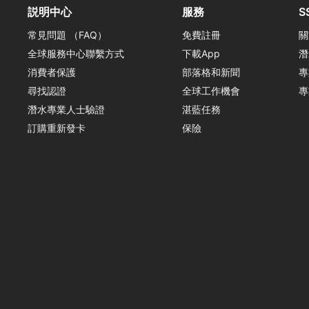
説明中心
服務
S
常見問題 （FAQ）
免費註冊
關
全球服務中心聯繫方式
下載App
潛
消費者保護
部落格和新聞
專
尋找認證
全球工作機會
專
潛水專業人士驗證
湛藍任務
訂購重新發卡
保險