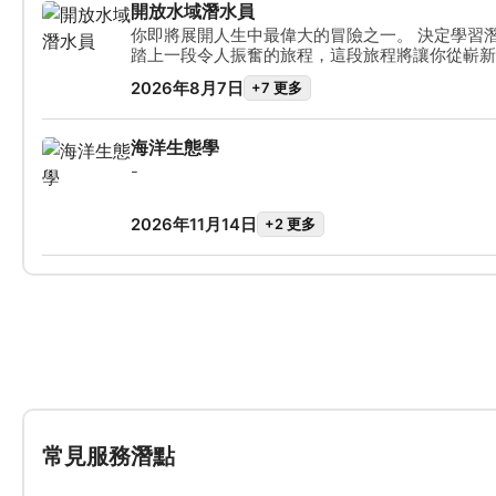
開放水域潛水員
的技能，那麼請在出發前不久參加此課程。對於開
你即將展開人生中最偉大的冒險之一。 決定學習
來說，本課程也是鞏固潛水技能、迎接正式開放水
踏上一段令人振奮的旅程，這段旅程將讓你從嶄新
擇。靈活的課程長度讓您可以放慢節奏，專注於自
界，並有機會探索我們星球上最後的「未知領域」
2026年8月7日
+7 更多
一名潛水員，你將探索無重力水下世界的奇蹟，邂
洋生物，並發現隱藏在水面深處的沉船與生態系統
學 與實務訓練單元的結合，確保你能 掌握成為自
海洋生態學
需的 技能與經驗。完成課程後，你將獲得全球公認的
-
潛水員 認證。
2026年11月14日
+2 更多
常見服務潛點