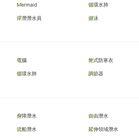
Mermaid
循環水肺
浮潛潛水員
游泳
電腦
乾式防寒衣
循環水肺
調節器
身障潛水
自由潛水
沈船潛水
延伸領域潛水