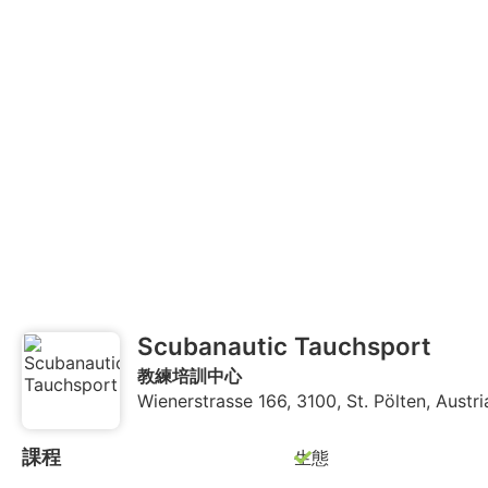
Scubanautic Tauchsport
教練培訓中心
Wienerstrasse 166, 3100, St. Pölten, Austri
課程
生態