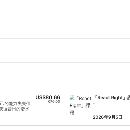
US$80.66
「React Right
€70.00
己的能力失去信
-
，恢復昔日的潛水技
下，回顧並練習開
2026年9月5日
新課程不僅能讓您
水肺潛水訓練的先
，而無需擔心自己