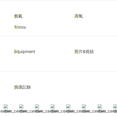
氬氣
高氧
Trimix
Equipment
照片&視頻
負債記錄