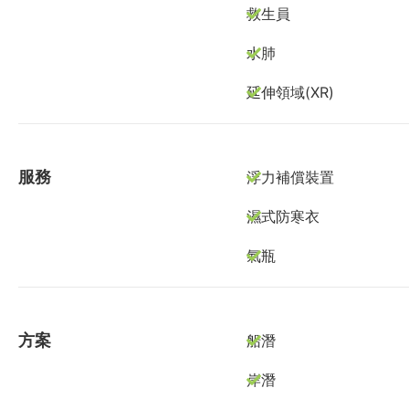
救生員
水肺
延伸領域(XR)
服務
浮力補償裝置
濕式防寒衣
氣瓶
方案
船潛
岸潛