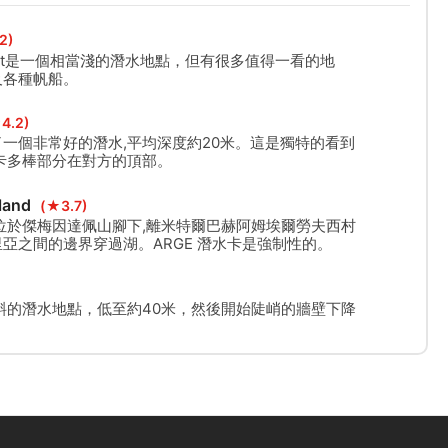
2)
boot是一個相當淺的潛水地點，但有很多值得一看的地
及各種帆船。
4.2)
一個非常好的潛水,平均深度約20米。這是獨特的看到
卡多棒部分在對方的頂部。
lland
(★3.7)
位於傑梅因達佩山腳下,離米特爾巴赫阿姆埃爾勞夫西村
亞之間的邊界穿過湖。ARGE 潛水卡是強制性的。
傾斜的潛水地點，低至約40米，然後開始陡峭的牆壁下降