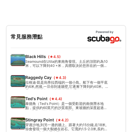
Powered by
常見服務潛點
Black Hills
(★4.5)
Seamound在Utila的東南角發現。土丘的頂部約為10
米，可以下降到40 +米，具體取決於您所在的一側。
水流在水面和水下都可能很強。
Raggedy Cay
(★4.3)
拉格迪·凱是烏蒂拉西端的一個小島。船下有一個平底
約6米,然後,一旦你到達牆壁,它逐漸下降到約40米。這
是一次牆跳水,但很難導航,因為系泊離牆很遠。
Ted's Point
(★4.4)
泰德角（Ted's Point）是一個受歡迎的南側潛水地
點，提供約60英尺的沙質底部。東坡牆的深度超過
100英尺。西側較淺，為60英尺。
Stingray Point
(★4.2)
穿過沙地,到另一邊的牆上。跟著大約15分鐘,在18米,
你會發現一個大裂縫在岩石。它寬約1.5-2.0米,長約