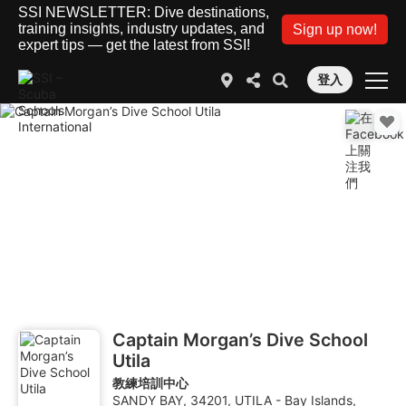
SSI NEWSLETTER: Dive destinations,
training insights, industry updates, and
Sign up now!
expert tips — get the latest from SSI!
登入
Captain Morgan’s Dive School
Utila
教練培訓中心
SANDY BAY, 34201, UTILA - Bay Islands,