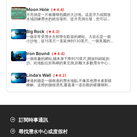
100米。完美的潛水周轉點。
Moon Hole
(★4.4)
月亮洞是一片被珊瑚包圍的大沙地。這是浮力或開放
水域訓練潛水的絕佳場所。從月亮洞出發，您可以穿
過珊瑚到達羅恩的殘骸。
Big Rock
(★4.3)
一個非常受潛水夫和學生歡迎的網站。大岩石是一個
小沙地，從15英尺一直延伸到130英尺。一個美麗的
牆壁潛水，適合所有人，有很多值得一看的地方。
Iron Bound
(★4.4)
一個有趣的網站,牆本身下降到70英尺,開放到綿延的
沙。此地點位於島嶼的東北側,距離大多數潛水中心約
45分鐘。一些有趣的游泳和懸垂,這使得一個風景秀麗
的潛水網站。
Linda's Wall
(★4.2)
琳達的牆是一個南邊的潛水地點,不像其他潛水者那樣
瞭解。這裡的牆很漂亮,覆蓋著一道壯觀的硬珊瑚和軟
珊瑚彩虹。輕鬆訪問,使這是一個偉大的網站訪問。
訂閱時事通訊
尋找潛水中心或度假村