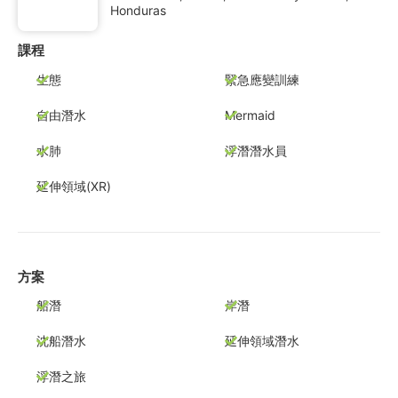
Honduras
課程
生態
緊急應變訓練
自由潛水
Mermaid
水肺
浮潛潛水員
延伸領域(XR)
方案
船潛
岸潛
沈船潛水
延伸領域潛水
浮潛之旅