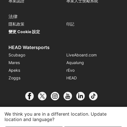
專業認證
專業人士獎勵系統
法律
隱私政策
印記
變更 Cookie 設定
HEAD Watersports
Scubago
LiveAboard.com
Mares
Aqualung
Apeks
rEvo
Zoggs
HEAD
We think you are in a different location. Update
location and language?
© 2026 SSI International