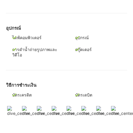
อุปกรณ์
ไดฟ์คอมพิวเตอร์
อุปกรณ์
การดำน้ำถ่ายรูปภาพและ
สกู๊ตเตอร์
วิดีโอ
วิธีการชำระเงิน
บัตรเครดิต
บัตรเดบิต