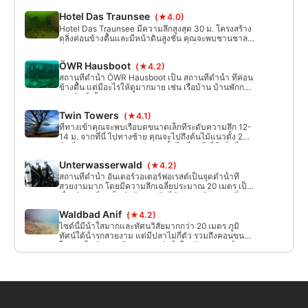
Hotel Das Traunsee
(★4.0)
Hotel Das Traunsee มีความลึกสูงสุด 30 ม. โครงสร้าง
ตลิ่งค่อนข้างตื้นและมีหน้าดินสูงชัน คุณจะพบชานชาลา
ที่ระยะ 5 ม. และ 10 ม. คุณสมบัติพิเศษ ได้แก่ รถบัส VW
ที่ความสูง 12 นาที เข้าจากใต้ลานจอดรถตรงจุดลงจอด
ÖWR Hausboot
(★4.2)
สถานที่ดำน้ำ ÖWR Hausboot เป็น สถานที่ดำน้ำ ที่ค่อน
ข้างตื้น แต่มีอะไรให้ดูมากมาย เช่น เรือบ้าน บ้านพักกอง
รวมถึงเรือใบต่างๆ
Twin Towers
(★4.1)
ที่ทางเข้าคุณจะพบเรือบดขนาดเล็กที่ระดับความลึก 12-
14 ม. จากที่นี่ ไปทางซ้าย คุณจะไปถึงต้นไม้แนวตั้ง 2
ต้นที่ความสูง 18 เมตรหลังจากนั้นไม่กี่นาที นี่คือสิ่งที่
เรียกว่าตึกแฝด
Unterwasserwald
(★4.2)
สถานที่ดำน้ำ อันเดอร์วอเตอร์ฟอเรสต์เป็นจุดดำน้ำที่
สวยงามมาก โดยมีความลึกเฉลี่ยประมาณ 20 เมตร เป็น
เรื่องพิเศษที่จะเห็นลำต้นของต้นไม้วางอยู่ด้านล่าง ซึ่ง
เหมือนกับท่อนไม้มิคาโดะที่ซ้อนทับกัน
Waldbad Anif
(★4.2)
ไซต์นี้มีน้ําใสมากและทัศนวิสัยมากกว่า 20 เมตร ภูมิ
ทัศน์ใต้น้ํารกสวยงาม แต่มีปลาไม่กี่ตัว รวมถึงคอนขนาด
ใหญ่ แม็กซ์ ความลึกของการดําน้ําในบริเวณอาบน้ํา 4 -
5 เมตร อนุญาตให้ดําน้ําใน "ปีกเหนือ" ได้เฉพาะในตอน
เช้านอกเวลาเวคบอร์ด