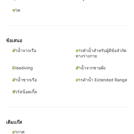
ขวด
ข้อเสนอ
ดำน้ำจากเรือ
การดำน้ำสำหรับผู้มีข้อจำกัด
ทางร่างกาย
Freediving
ดำน้ำจากชายฝั่ง
ดำน้ำซากเรือ
การดำน้ำ Extended Range
ทัวร์สน็อคเกิ้ล
เติมแก๊ส
อากาศ