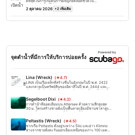
ดีที่สุดในการเริ่มต้นการผจญภัยตลอดชีวิตใน
ฐานะนักดำน้ำที่ได้รับการรับรอง การผสมผสาน
2 ตุลาคม 2026
+2 เพิ่มเติม
ระหว่างการสอนแบบส่วนตัวและการฝึกปฏิบัติ
จริงจะช่วยให้คุณได้รับทักษะและประสบการณ์
ของนักดำน้ำที่มั่นใจและปลอดภัย เมื่อสำเร็จ
หลักสูตร คุณจะได้รับใบรับรอง SSI Open Water
Diver
Powered by
จุดดำน้ำที่มีการให้บริการบ่อยครั้ง
Lina (Wreck)
(★4.7)
LINA เป็นเรือเหล็กที่สร้างขึ้นในอังกฤษในปี พ.ศ. 2422
และกลายเป็นทรัพย์สินของอิตาลีในปี พ.ศ. 2444 และ
ทำงานเป็นผู้ส่งสินค้าในทะเลเมดิเตอร์เรเนียน เมื่อวันที่
14 ธันวาคม พ.ศ. 2457 เรือชนกับชายฝั่งเมือง Cres ซึ่ง
Segelboot Dixi
(★4.2)
จมลงอย่างรวดเร็ว
การดำน้ำที่ยอดเยี่ยมบน Attersee ด้วยความลึกสูงสุด
30 ม. โครงสร้างชายฝั่งเป็นพื้นลาดเอียงมีชานชาลาสูง 5
เมตร ที่ความสูง 8 เมตร มีบ้านกองที่มีหลังคาคลุม ซาก
เรือเร็วที่ความสูง 22 เมตร ท่าเทียบเรือสูง 17 เมตร และ
Peltastis (Wreck)
(★4.5)
อ่างอาบน้ำเติมอากาศ
ซากเรือ Peltastis ตั้งอยู่ระหว่าง Šilo และอ่าว Klimno
ห่างจากชายฝั่งตะวันออกเฉียงเหนือของเกาะ 100 เมตร
ที่ระดับความลึก 12 ถึง 32 เมตร