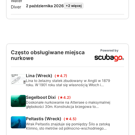
zostać wykwalifikowanym nurkiem
Open Water Diver.
2 października 2026
+2 więcej
podczas przygody, która będzie trwać całe
życie. Połączenie spersonalizowanych
instrukcji i praktycznych sesji
szkoleniowych gwarantuje, że
zdobędziesz umiejętności i doświadczenie
pewnego siebie, bezpiecznego nurka. Na
koniec kursu otrzymasz certyfikat SSI
Open Water Diver.
Powered by
Często obsługiwane miejsca
nurkowe
Lina (Wreck)
(★4.7)
Lina to żelazny statek zbudowany w Anglii w 1879
roku. W 1901 roku stał się własnością Włoch i
pracował jako spedytor na Morzu Śródziemnym. 14
grudnia 1914 roku zderzył się z brzegami Cres,
Segelboot Dixi
(★4.2)
gdzie bardzo szybko zatonął.
Doskonałe nurkowanie na Attersee o maksymalnej
głębokości 30m. Konstrukcja brzegowa to
nachylone dno z platformą na 5m. Na 8 metrach
znajduje się zadaszone mieszkanie na palach,
Peltastis (Wreck)
(★4.5)
wrak łodzi motorowej na 22 metrach, nabrzeże na
17 metrach oraz wypełniona powietrzem wanna.
Wrak Peltastis znajduje się pomiędzy Šilo a zatoką
Klimno, sto metrów od północno-wschodniego
wybrzeża wyspy, na głębokości od 12 do 32