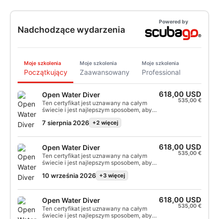
Powered by
Nadchodzące wydarzenia
Moje szkolenia
Moje szkolenia
Moje szkolenia
Początkujący
Zaawansowany
Professional
618,00 USD
Open Water Diver
535,00 €
Ten certyfikat jest uznawany na całym
świecie i jest najlepszym sposobem, aby
zostać wykwalifikowanym nurkiem
7 sierpnia 2026
+2 więcej
podczas przygody, która będzie trwać całe
życie. Połączenie spersonalizowanych
instrukcji i praktycznych sesji
szkoleniowych gwarantuje, że
618,00 USD
Open Water Diver
zdobędziesz umiejętności i doświadczenie
535,00 €
Ten certyfikat jest uznawany na całym
pewnego siebie, bezpiecznego nurka. Na
świecie i jest najlepszym sposobem, aby
koniec kursu otrzymasz certyfikat SSI
zostać wykwalifikowanym nurkiem
Open Water Diver.
10 września 2026
+3 więcej
podczas przygody, która będzie trwać całe
życie. Połączenie spersonalizowanych
instrukcji i praktycznych sesji
szkoleniowych gwarantuje, że
618,00 USD
Open Water Diver
zdobędziesz umiejętności i doświadczenie
535,00 €
Ten certyfikat jest uznawany na całym
pewnego siebie, bezpiecznego nurka. Na
świecie i jest najlepszym sposobem, aby
koniec kursu otrzymasz certyfikat SSI