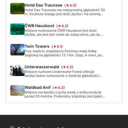
metrów.
Hotel Das Traunsee
(★4.0)
Hotel Das Traunsee ma maksymalną głębokość 30
m. Struktura brzegu jest dość płytka i ma stromą
twarz. Perony znajdują się na wysokości 5 i 10 m.
W hotelu Das Traunsee można znaleźć perony.
ÖWR Hausboot
(★4.2)
Szczególne cechy to autobus VW na 12m. Wsiadać
można od spodu parkingu na przystanku.
Miejsce nurkowania ÖWR Hausboot jest dość
płytkie, ale jest tam wiele do zobaczenia, jak np.
barka mieszkalna, mieszkania na palach, a także
różne żaglówki.
Twin Towers
(★4.1)
Przy wejściu znajdziecie Państwo małą łódkę
żaglową na głębokości 12-14m. Stąd, w lewo, po
kilku minutach dotrzesz do dwóch pionowych
drzewek na wysokości 18m. Jest to tzw. Bliźniacze
Unterwasserwald
(★4.2)
Wieże.
Miejsce nurkowe Underwater Forest oferuje
bardzo ładne nurkowanie o średniej głębokości
około 20 metrów. Wyjątkowe są leżące na dnie
pnie drzew, które są jak kije Mikado częściowo na
Waldbad Anif
(★4.2)
sobie.
Miejsce ma bardzo czystą wodę z widocznością
ponad 20 metrów. Podwodny krajobraz jest pięknie
zarośnięty, ale jest tu niewiele ryb, w tym duże
okonie. Maks. Głębokość nurkowania w kąpielisku
4-5 metrów. Nurkowanie w "północnym skrzydle"
jest dozwolone tylko rano, poza godzinami
wakeboardingu.