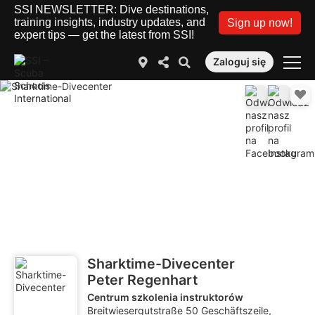
SSI NEWSLETTER: Dive destinations,
training insights, industry updates, and
Sign up now!
expert tips — get the latest from SSI!
Zaloguj się
Sharktime-Divecenter
Peter Regenhart
Centrum szkolenia instruktorów
Breitwiesergutstraße 50 Geschäftszeile,