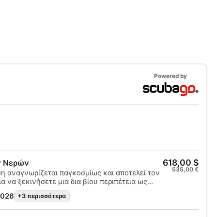
Powered by
618,00 $
ν Νερών
535,00 €
ση αναγνωρίζεται παγκοσμίως και αποτελεί τον
α να ξεκινήσετε μια δια βίου περιπέτεια ως
ύτης. Ο συνδυασμός εξατομικευμένης
2026
+3 περισσότερα
πρακτικών εκπαιδευτικών συνεδριών σάς
ποκτάτε τις δεξιότητες και την εμπειρία ενός
αλούς δύτη. Με την ολοκλήρωση, θα λάβετε