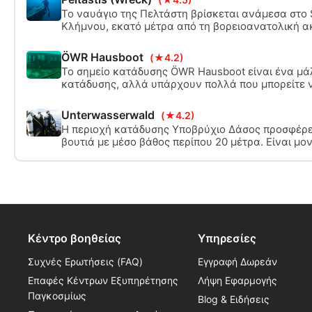
Το ναυάγιο της Πελτάστη βρίσκεται ανάμεσα στο Š
Κλήμνου, εκατό μέτρα από τη βορειοανατολική ακ
βάθη 12 έως 32 μέτρων.
ÖWR Hausboot
(★4.2)
Το σημείο κατάδυσης ÖWR Hausboot είναι ένα μά
κατάδυσης, αλλά υπάρχουν πολλά που μπορείτε ν
οικίσκο, κατοικίες από πασσάλους, καθώς και διά
Unterwasserwald
(★4.2)
Η περιοχή κατάδυσης Υποβρύχιο Δάσος προσφέρε
βουτιά με μέσο βάθος περίπου 20 μέτρα. Είναι μον
κορμούς δέντρων που βρίσκονται στο κατώτατο σημ
όπως τα ραβδιά Mikado εν μέρει το ένα πάνω στο
Κέντρο βοηθείας
Υπηρεσίες
Συχνές Ερωτήσεις (FAQ)
Εγγραφή Δωρεάν
Επαφές Κέντρων Εξυπηρέτησης
Λήψη Εφαρμογής
Παγκοσμίως
Blog & Ειδήσεις