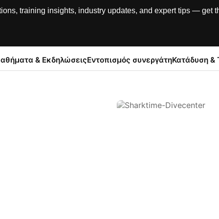
, training insights, industry updates, and expert tips — get th
αθήματα & Εκδηλώσεις
Εντοπισμός συνεργάτη
Κατάδυση & 