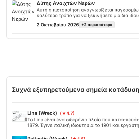
Δύτης Ανοιχτών Νερών
την πιστοποίηση SSI Open Water Diver.
Αυτή η πιστοποίηση αναγνωρίζεται παγκοσμίως
καλύτερο τρόπο για να ξεκινήσετε μια δια βίου
πιστοποιημένος δύτης. Ο συνδυασμός εξατομ
2 Οκτωβρίου 2026
+2 περισσότερα
διδασκαλίας και πρακτικών εκπαιδευτικών συ
διασφαλίζει ότι αποκτάτε τις δεξιότητες και τη
σίγουρου και ασφαλούς δύτη. Με την ολοκλήρ
την πιστοποίηση SSI Open Water Diver.
Συχνά εξυπηρετούμενα σημεία κατάδυσ
Lina (Wreck)
(★4.7)
Το Lina είναι ένα σιδερένιο πλοίο που κατασκευά
1879. Έγινε ιταλική ιδιοκτησία το 1901 και εργάσ
στη Μεσόγειο. Στις 14 Δεκεμβρίου 1914, συγκρούσθ
Κρες, όπου βυθίστηκε πολύ γρήγορα.
Peltastis (Wreck)
(★4.5)