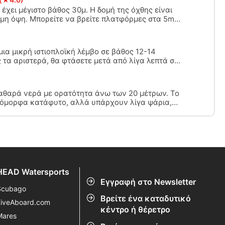
 έχει μέγιστο βάθος 30μ. Η δομή της όχθης είναι
μη όψη. Μπορείτε να βρείτε πλατφόρμες στα 5m
α χαρακτηριστικά περιλαμβάνεται ένα λεωφορείο
ε από κάτω από το χώρο στάθμευσης στην εξέδρα
 μια μικρή ιστιοπλοϊκή λέμβο σε βάθος 12-14
 τα αριστερά, θα φτάσετε μετά από λίγα λεπτά σε
 18μ. Πρόκειται για τους λεγόμενους δίδυμους
καθαρά νερά με ορατότητα άνω των 20 μέτρων. Το
ι όμορφα κατάφυτο, αλλά υπάρχουν λίγα ψάρια,
 των μεγάλων πέρκων. Max. Βάθος κατάδυσης
ης 4 - 5 μέτρα. Η κατάδυση στη "βόρεια
 μόνο τα πρωινά, εκτός των ωρών του
HEAD Watersports
Εγγραφή στο Newsletter
Scubago
Βρείτε ένα καταδυτικό
LiveAboard.com
κέντρο ή θέρετρο
Mares