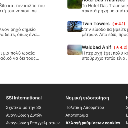
γεμάτη αέρα.
ilo και τον κόλπο του
Το Hotel Das Traunsee
τή του νησιού, σε
αρκετά ρηχή με απότο
και 10m. Στα ιδιαίτερ
VW στα 12μ. Εισέλθετ
Twin Towers
(★4.1)
προσγείωσης.
λλον ρηχό σημείο
Στην είσοδο θα βρείτε
α δείτε, όπως ένα
μέτρων. Από εδώ, προς
φορα ιστιοφόρα.
δύο κάθετα δέντρα στα
πύργους.
Waldbad Anif
(★4.2)
ι μια πολύ ωραία
Η περιοχή έχει πολύ 
αδικό να δει τους
υποβρύχιο τοπίο είνα
είο, οι οποίοι είναι
συμπεριλαμβανομένων
 άλλο.
στην περιοχή κολύμβησ
πτέρυγα" επιτρέπεται
wakeboarding.
SSI International
Νομική ειδοποίηση
Σχετικά με την SSI
Πολιτική Απορρήτου
Αναγνώριση Δυτών
Αποτύπωμα
Αναγνώριση Επαγγελματιών
Αλλαγή ρυθμίσεων cookies