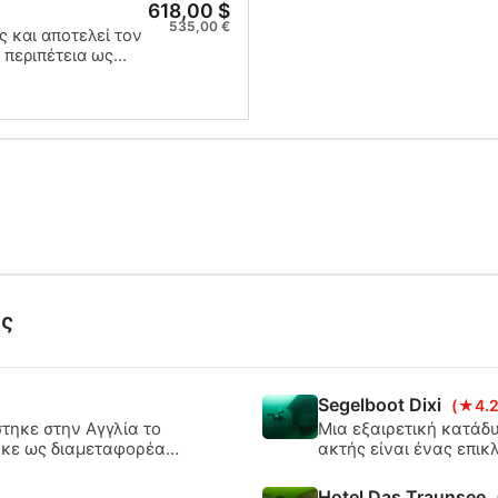
618,00 $
την πιστοποίηση S
535,00 €
 και αποτελεί τον
 περιπέτεια ως
ικευμένης
νεδριών σάς
ν εμπειρία ενός
ωση, θα λάβετε
ης
Segelboot Dixi
(★4.2
στηκε στην Αγγλία το
Μια εξαιρετική κατάδυ
τηκε ως διαμεταφορέας
ακτής είναι ένας επικ
ηκε με τις ακτές του
μέτρα υπάρχει μια κα
ταχύπλοου στα 22 μέτ
Hotel Das Traunsee