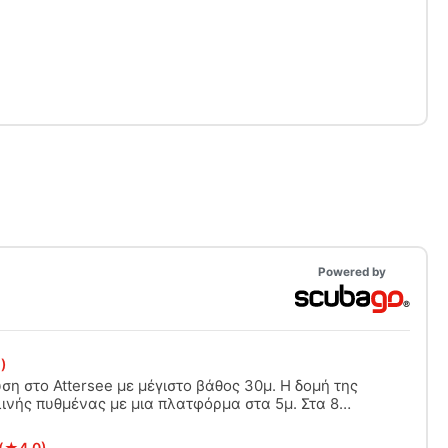
SI Open Water Diver.
Powered by
)
ση στο Attersee με μέγιστο βάθος 30μ. Η δομή της
λινής πυθμένας με μια πλατφόρμα στα 5μ. Στα 8
λυμμένη πασσαλόπηκτη κατοικία, ένα ναυάγιο
ρα, προβλήτα στα 17 μέτρα και μια μπανιέρα
(★4.0)