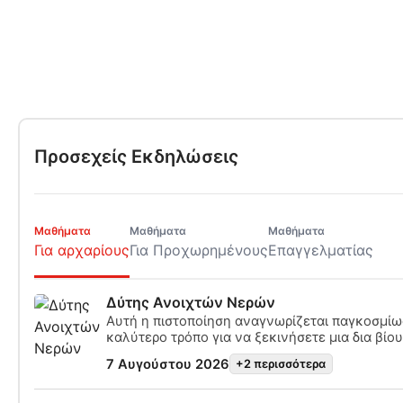
Προσεχείς Εκδηλώσεις
Μαθήματα
Μαθήματα
Μαθήματα
Για αρχαρίους
Για Προχωρημένους
Επαγγελματίας
Δύτης Ανοιχτών Νερών
Αυτή η πιστοποίηση αναγνωρίζεται παγκοσμίως
καλύτερο τρόπο για να ξεκινήσετε μια δια βίου
πιστοποιημένος δύτης. Ο συνδυασμός εξατομ
7 Αυγούστου 2026
+2 περισσότερα
διδασκαλίας και πρακτικών εκπαιδευτικών συ
διασφαλίζει ότι αποκτάτε τις δεξιότητες και τη
σίγουρου και ασφαλούς δύτη. Με την ολοκλήρ