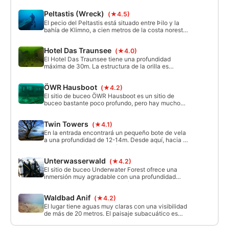
orilla es un fondo inclinado con una plataforma a
5m. A 8 metros hay un pilote cubierto, un naufragio
Peltastis (Wreck)
(★4.5)
de una lancha rápida a 22m, un embarcadero a
17m, y una bañera llena de aire.
El pecio del Peltastis está situado entre Þilo y la
bahía de Klimno, a cien metros de la costa noreste
de la isla, a profundidades de 12 a 32 metros.
Hotel Das Traunsee
(★4.0)
El Hotel Das Traunsee tiene una profundidad
máxima de 30m. La estructura de la orilla es
bastante superficial con una cara empinada. Se
pueden encontrar plataformas a 5 y 10 metros. Las
ÖWR Hausboot
(★4.2)
características especiales incluyen un VW Bus a
12m. Entra por debajo del aparcamiento en el
El sitio de buceo ÖWR Hausboot es un sitio de
embarcadero.
buceo bastante poco profundo, pero hay mucho
que ver, como una casa flotante, viviendas de pila,
así como varios barcos de vela.
Twin Towers
(★4.1)
En la entrada encontrará un pequeño bote de vela
a una profundidad de 12-14m. Desde aquí, hacia la
izquierda, llegarán a dos árboles verticales a 18 m
después de unos minutos. Estas son las llamadas
Unterwasserwald
(★4.2)
Torres Gemelas.
El sitio de buceo Underwater Forest ofrece una
inmersión muy agradable con una profundidad
media de unos 20 metros. Es único ver los troncos
de los árboles que yacen en el fondo, que son
Waldbad Anif
(★4.2)
como palos de Mikado en parte uno encima del
otro.
El lugar tiene aguas muy claras con una visibilidad
de más de 20 metros. El paisaje subacuático es
muy bonito, pero hay pocos peces, incluidas
grandes percas. Máx. Profundidad de inmersión en