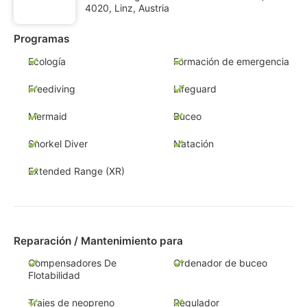
4020, Linz, Austria
Programas
Ecología
Formación de emergencia
Freediving
Lifeguard
Mermaid
Buceo
Snorkel Diver
Natación
Extended Range (XR)
Reparación / Mantenimiento para
Compensadores De
Ordenador de buceo
Flotabilidad
Trajes de neopreno
Regulador