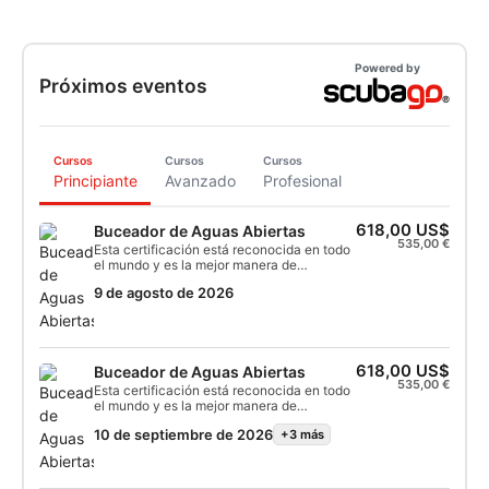
Powered by
Próximos eventos
Cursos
Cursos
Cursos
Principiante
Avanzado
Profesional
618,00 US$
Buceador de Aguas Abiertas
535,00 €
Esta certificación está reconocida en todo
el mundo y es la mejor manera de
convertirse en un buceador cualificado en
9 de agosto de 2026
una aventura que durará toda la vida. La
combinación de instrucción personalizada
y sesiones de formación práctica garantiza
que adquieras las habilidades y la
experiencia de un buceador seguro y
618,00 US$
Buceador de Aguas Abiertas
confiado. Al final del curso recibirás la
535,00 €
certificación SSI de Buceador de Aguas
Esta certificación está reconocida en todo
Abiertas.
el mundo y es la mejor manera de
convertirse en un buceador cualificado en
10 de septiembre de 2026
+3 más
una aventura que durará toda la vida. La
combinación de instrucción personalizada
y sesiones de formación práctica garantiza
que adquieras las habilidades y la