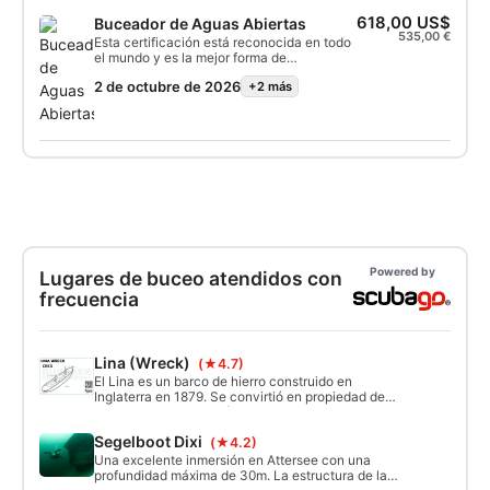
experiencia de un buceador seguro y
618,00 US$
Buceador de Aguas Abiertas
confiado. Al final del curso recibirás la
535,00 €
certificación SSI de Buceador de Aguas
Esta certificación está reconocida en todo
Abiertas.
el mundo y es la mejor forma de
convertirse en un buceador cualificado en
2 de octubre de 2026
+2 más
una aventura que durará toda la vida. La
combinación de instrucción personalizada
y sesiones de formación práctica garantiza
que adquieras las habilidades y la
experiencia de un buceador seguro y
confiado. Al final del curso recibirás la
certificación SSI de Buceador de Aguas
Abiertas.
Powered by
Lugares de buceo atendidos con
frecuencia
Lina (Wreck)
(★4.7)
El Lina es un barco de hierro construido en
Inglaterra en 1879. Se convirtió en propiedad de
Italia en 1901 y trabajó como transportista en el
Mediterráneo. El 14 de diciembre de 1914, chocó
Segelboot Dixi
(★4.2)
con las costas de Cres, donde se hundió muy
rápidamente.
Una excelente inmersión en Attersee con una
profundidad máxima de 30m. La estructura de la