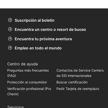
la zona de baño 4 - 5 metros. El buceo en el "ala
norte" sólo está permitido por las mañanas, fuera
de las horas de wakeboard.
Suscripción al boletín
Encuentra un centro o resort de buceo
Encuentra tu próxima aventura
Empleo en todo el mundo
Centro de ayuda
Preguntas más frecuentes
Contactos de Service Centers
(FAQ)
de SSI internacionales
Protección al consumidor
Buscar certificación
Verificación profesional (Pro
Pedir Tarjeta de reemplazo
Check)
Servicios