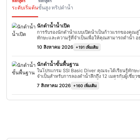
หลักสูตร
หลักสูตร
ระดับเริ่มต้น
ขั้นสูง
ทริปดำน้ำ
นักดำน้ำน้ำเปิด
การรับรองนักดำน้ำแบบเปิดน้ำเป็นก้าวแรกของคุณสู่โลก
ทักษะและความรู้ที่จำเป็นเพื่อให้คุณสามารถดำน้ำ อย่างอิสระกับเพื่อน
ร่วมทีมได้ถึงความลึกสูงสุด 18 เมตร หรือ 60 ฟุต หลักสูตรที่ครอบคลุม
10 สิงหาคม 2026
+191 เพิ่มเติม
นี้ครอบคลุมสามขั้นตอนหลัก ได้แก่ การพัฒนาความรู้ ผ่านการเรี
ออนไลน์หรือในห้องเรียน การฝึกทักษะพื้นฐานในสระว
และการดำน้ำในน้ำเปิดสี่ครั้งเพื่อประยุกต์ใช้การฝ
นักดำน้ำขั้นพื้นฐาน
สภาพแวดล้อมธรรมชาติ โปรแกรมนี้โดยทั่วไปจะใช้เวลา 3
ในโปรแกรม SSI Basic Diver คุณจะได้เรียนรู้ทักษะแล
และรวมถึงสื่อการเรียนรู้ดิจิทัลทั้งหมด ค่าธรรมเนียมกา
จำเป็นสำหรับการลองดำน้ำลึกถึง 12 เมตรกับผู้เชี่ยวชาญ SSI เ
สอนโดยมืออาชีพ และค่าเช่าอุปกรณ์ที่จำเป็นทั้งหมด เช่น BC
ยอดเยี่ยมในการสำรวจโลกใต้น้ำอย่างเต็มที่ขณะที่คุณลอ
ควบคุม, ชุดดำน้ำ, น้ำหนัก และ ถังอากาศ การฝึกอบรมประกอบด้วย
7 สิงหาคม 2026
+160 เพิ่มเติม
โปรแกรม Basic Diver ทั้งหมดสามารถนำไปใช้เป็น
หนึ่งวันที่อุทิศให้กับการฝึกในน้ำจำกัด ตามด้วยการดำน้ำในน้ำเปิดสอง
หลักสูตร Scuba โปรแกรมดำน้ำลึกหรือโปรแกรมดำน้ำเปิดน้ำภายใน
วัน เพื่อความปลอดภัยและการดูแลที่ เป็นรายบุคคลอย่างใกล้ชิด เราจึง
6 เดือน เพื่อให้คุณสามารถก้าวไปสู่ ก
รักษาระดับสัดส่วนอย่างเคร่งครัดที่นักเรียนไม่เกินสองคน ต่อผู้
หนึ่งคน