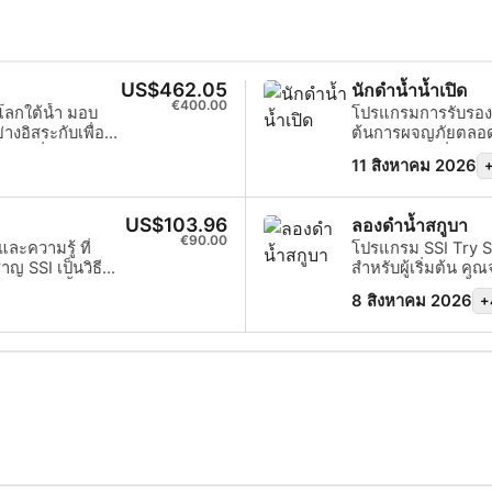
US$462.05
นักดำน้ำน้ำเปิด
€400.00
ใต้น้ำ มอบ
โปรแกรมการรับรองที่ไ
ต้นการผจญภัยตลอดช
การฝึกอบรมที่ปรับ
11 สิงหาคม 2026
+
ยน
ปฏิบัติในน้ำเพื่อใ
่ายน้ำหรือน้ำปิด
รู้สึกสบายอย่างแท้จ
ึกอบรมของคุณใน
Water Diver
US$103.96
ลองดำน้ำสกูบา
 ถึง 4 วัน
€90.00
ะความรู้ ที่
โปรแกรม SSI Try Scu
รรับรอง การ
ป็นวิธีที่
สำหรับผู้เริ่มต้น คุ
D, ตัว
ง ดำน้ำ
สอนของคุณ ดังนั้น
8 สิงหาคม 2026
+
เครดิตสำหรับ
จดจำ ใต้น้ำและสัมผัสกับความมหัศจรรย์ของการดำน้ำสกูบาได้ เมื่อจบ
หลักสูตร สั้นๆ นี้ คุณจะได้รับบัตรรับรองการลองดำน้ำ SSI และแน่นอนว่า
ารผจญภัยดำน้ำขั้นต่อไปได้
คุณจะอยากไปดำน้ำอีก
ฝึกสอน
คุณอยู่ และคอร์สนี้คือ