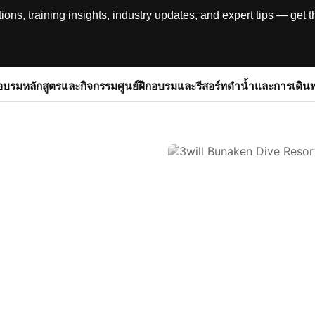
, training insights, industry updates, and expert tips — get th
อบรม
หลักสูตรและกิจกรรม
ศูนย์ฝึกอบรมและรีสอร์ท
ดำน้ำและการเดิน