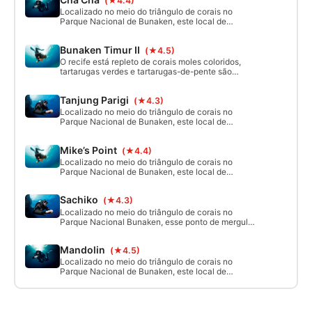
(★4.4)
mais! Perfeito para mergulho livre, mergulho
autônomo e snorkeling também.
Localizado no meio do triângulo de corais no
Parque Nacional de Bunaken, este local de
mergulho é um muro de mergulho próspero com
vida marinha como belos corais, esponjas, e muito
Bunaken Timur II
(★4.5)
mais! Perfeito para mergulho livre, mergulho
autônomo e snorkeling também.
O recife está repleto de corais moles coloridos,
tartarugas verdes e tartarugas-de-pente são
residentes aqui. Tubarões de recife de ponta
branca e ponta preta para o mergulhador profundo.
Tanjung Parigi
(★4.3)
Localizado no meio do triângulo de corais no
Parque Nacional de Bunaken, este local de
mergulho é um muro de mergulho próspero com
vida marinha como belos corais, esponjas, e muito
Mike’s Point
(★4.4)
mais! Perfeito para mergulho livre, mergulho
autônomo e snorkeling também.
Localizado no meio do triângulo de corais no
Parque Nacional de Bunaken, este local de
mergulho é um mergulho de parede com vida
marinha abundante, belos corais e esponjas. Um
Sachiko
(★4.3)
local perfeito para mergulho livre, mergulho
autônomo e snorkeling.
Localizado no meio do triângulo de corais no
Parque Nacional Bunaken, esse ponto de mergulho
é um mergulho de parede repleto de vida marinha,
como belos corais, esponjas e muito mais! Perfeito
Mandolin
(★4.5)
para mergulho livre, mergulho autônomo e
mergulho com snorkel também.
Localizado no meio do triângulo de corais no
Parque Nacional de Bunaken, este local de
mergulho é um muro de mergulho próspero com
vida marinha como belos corais, esponjas, e muito
mais! Perfeito para mergulho livre, mergulho
autônomo e snorkeling também.