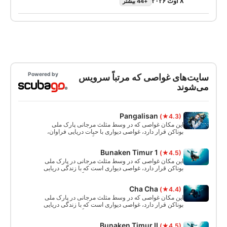
۸ اوت ۲۰۲۶
+44 بیشتر
کرد، بنابراین می‌توانید از اولین نفس‌های فراموش‌نشدنی
زیر آب لذت ببرید و جادوی غواصی اسکوبا را تجربه کنید.
در پایان این دوره کوتاه، کارت شناسایی SSI Try Scuba
خود را دریافت خواهید کرد و بدون شک می‌خواهید دوباره
غواصی کنید.ماجراجویی‌های بی‌پایان غواصی اسکوبا در
انتظار شماست و این دوره جایی است که همه چیز آغاز
می‌شود. همین امروز شروع کنید!
Powered by
سایت‌های غواصی که مرتباً سرویس
می‌شوند
Pangalisan
(★4.3)
این مکان غواصی که در وسط مثلث مرجانی پارک ملی
بوناکن قرار دارد، غواصی دیواری با حیات دریایی فراوان،
مرجان های زیبا، اسفنج ها و موارد دیگر است. این سایت
برای غواصی آزاد، غواصی اسکوبا و غواصی مناسب است.
Bunaken Timur 1
(★4.5)
این مکان غواصی که در وسط مثلث مرجانی در پارک ملی
بوناکن قرار دارد، غواصی دیواری است که با زندگی دریایی
مانند مرجان‌های زیبا، اسفنج‌ها و موارد دیگر پررونق است!
برای غواصی آزاد، غواصی اسکوبا و غواصی نیز عالی است.
Cha Cha
(★4.4)
این مکان غواصی که در وسط مثلث مرجانی در پارک ملی
بوناکن قرار دارد، غواصی دیواری است که با زندگی دریایی
مانند مرجان‌های زیبا، اسفنج‌ها و موارد دیگر پررونق است!
برای غواصی آزاد، غواصی اسکوبا، و غواصی نیز عالی
Bunaken Timur II
(★4.5)
است.