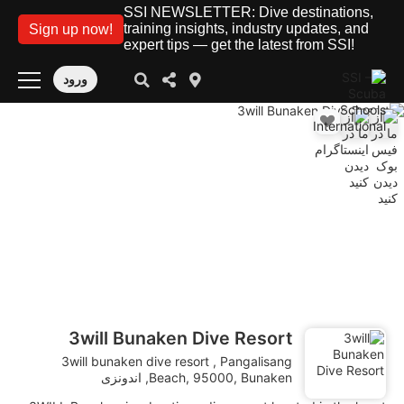
SSI NEWSLETTER: Dive destinations,
training insights, industry updates, and
Sign up now!
expert tips — get the latest from SSI!
ورود
3will Bunaken Dive Resort
3will bunaken dive resort , Pangalisang
Beach, 95000, Bunaken, اندونزی