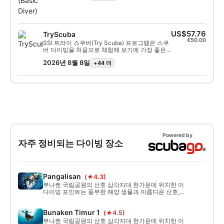
체험하며 수중 세계를 더 깊이 탐험할 수 있는
훌륭한 방법입니다. 베이직 다이버 (Basic
Diver) 프로그램 전체 이수 시, 지난 6개월 이
내에 이수한 스쿠버 다이버 또는 오픈 워터 다
이빙 프로그램으로 이수할 수 있으므로, 다이
US$57.76
TryScuba
빙 모험의 다음 단계로 나아갈 수 있습니다.
€50.00
SSI 트라이 스쿠버(Try Scuba) 프로그램은 스쿠
버 다이빙을 처음으로 체험해 보기에 가장 좋은
방법입니다. 제한된 수역에서 강사의 세심한 지
2026년 8월 8일
+44 더
도 아래 수중에서 잊지 못할 첫 숨을 쉬며 스쿠버
다이빙의 마법을 경험할 수 있습니다. 이 짧은 과
정이 끝나면 SSI 트라이 스쿠버 (Try Scuba) 수
료증을 받게 되며, 분명 다시 다이빙을 하고 싶어
질 것입니다.끝없는 스쿠버 다이빙 모험이 여러
분을 기다리고 있으며, 이 과정이 그 모든 것의 시
작입니다. 지금 바로 시작하세요!
Powered by
자주 정비되는 다이빙 장소
Pangalisan
(★4.3)
부나켄 국립공원의 산호 삼각지대 한가운데 위치한 이
다이빙 포인트는 풍부한 해양 생물과 아름다운 산호,
스펀지 등이 있는 월 다이빙 포인트입니다. 프리다이
빙, 스쿠버 다이빙, 스노클링을 즐기기에 완벽한 장소
Bunaken Timur 1
(★4.5)
입니다.
부나켄 국립공원의 산호 삼각지대 한가운데 위치한 이