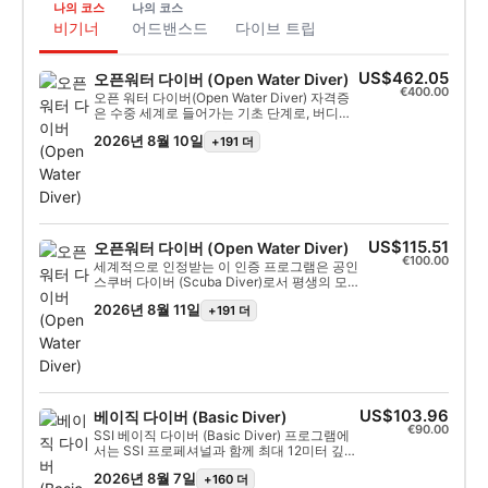
나의 코스
나의 코스
비기너
어드밴스드
다이브 트립
US$462.05
오픈워터 다이버 (Open Water Diver)
€400.00
오픈 워터 다이버(Open Water Diver) 자격증
은 수중 세계로 들어가는 기초 단계로, 버디와
함께 최대 수심 18미터(60피트)까지 독립적으
2026년 8월 10일
+191 더
로 다이빙할 수 있는 필수 기술과 지식을 제공
합니다. 이 포괄적인 과정은 온라인 또는 교실
학습을 통한 지식 습득, 수영장이나 제한 수역
에서의 기본 스킬 연습, 그리고 자연 환경에서
훈련 내용을 적용하는 4회의 오픈 워터 다이빙
등 세 가지 주요 단계를 다룹니다. 이 프로그램
은 일반적으로 3~4일 동안 진행되며, 모든 디
US$115.51
오픈워터 다이버 (Open Water Diver)
지털 학습 자료, 인증 처리 수수료, 프로페셔널
€100.00
강사의 지도, 그리고 BCD, 레귤레이터, 웻슈
세계적으로 인정받는 이 인증 프로그램은 공인
트, 웨이트, 탱크 등 필수 장비의 전체 대여가
스쿠버 다이버 (Scuba Diver)로서 평생의 모험
포함됩니다. 교육 과정은 하루 동안 제한 수역
을 시작할 수 있는 가장 좋은 방법입니다. 개인
2026년 8월 11일
+191 더
실습에 집중한 후, 이어지는 이틀 동안 보트 다
맞춤형 훈련과 수중 연습 세션이 결합되어 수중
이빙으로 구성됩니다. 안전과 개인별 맞춤 지
에서 진정으로 편안하게 활동하는 데 필요한 스
도를 보장하기 위해, 강사 1명당 최대 2명의 수
킬과 경험을 쌓을 수 있습니다. SSI 오픈워터 다
강생으로 엄격한 비율을 유지하고 있습니다.
이버 (Open Water Diver) 자격을 취득하게 됩니
다.
US$103.96
베이직 다이버 (Basic Diver)
€90.00
SSI 베이직 다이버 (Basic Diver) 프로그램에
서는 SSI 프로페셔널과 함께 최대 12미터 깊이
까지 다이빙을 체험하는 데 필요한 기술과 지
2026년 8월 7일
+160 더
식을 배우게 됩니다. 이 프로그램은 다이빙을