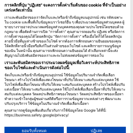
มัลดีฟส์
การคลิกที่ปุ่ม "ปฏิเสธ" จะคงการตั้งค่าเริ่มต้นของ cookie ที่จำเป็นอย่าง
เคร่งครัดเท่านั้น
บริษัท
เราและพันธมิตรของเราจัดเก็บและ/หรือเข้าถึงข้อมูลบนอุปกรณ์ เช่น รหัสเฉพาะ
ใน cookie และพื้นที่เก็บข้อมูลเบราว์เซอร์อื่น ๆ เพื่อประมวลผลข้อมูลส่วนบุคคล ผู้
ขายบางรายอาจประมวลผลข้อมูลส่วนบุคคลของคุณตามประโยชน์โดยชอบด้วย
Blue Oceans
กฎหมาย เพื่อคัดค้านการเปิด "การตั้งค่า" คุณสามารถยอมรับ ปฏิเสธ หรือจัดการ
คำถามที่พบบ่อย (FAQ)
การตั้งค่าของคุณได้โดยคลิกปุ่ม "จัดการการตั้งค่า" หรือเมื่อใดก็ได้โดยคลิกปุ่ม
ลายนิ้วมือที่มุมล่างซ้ายของเว็บไซต์ หากต้องการเพิกถอนความยินยอมของคุณ
นโยบายความเป็นส่วนตัว
ให้คลิกที่ลายนิ้วมือหรือลิงก์ในส่วนท้ายของเว็บไซต์ และคลิกรายการเมนูข้อมูล
ข้อกำหนดการใช้งาน
ของฉัน ในหน้านั้น คุณสามารถเพิกถอนความยินยอมได้ ตัวเลือกเหล่านี้จะส่ง
สัญญาณไปยังพันธมิตรของเราและจะไม่ส่งผลต่อข้อมูลการท่องเว็บ
ตราประทับ
เราและพันธมิตรของเราประมวลผลข้อมูลเพื่อวิเคราะห์ประสิทธิภาพ
ของเว็บไซต์และดำเนินการดังต่อไปนี้:
สมาชิกภาพ
จัดเก็บและ/หรือเข้าถึงข้อมูลบนอุปกรณ์ ใช้ข้อมูลในปริมาณจำกัดเพื่อเลือก
โฆษณา สร้างโปรไฟล์เพื่อแสดงโฆษณาที่ปรับให้เหมาะสมกับแต่ละบุคคล ใช้
ร่วมเป็นพันธมิตรกับเรา
โปรไฟล์เพื่อเลือกโฆษณาที่ปรับให้เหมาะสมกับแต่ละบุคคล สร้างโปรไฟล์เพื่อปรับ
แต่งเนื้อหาให้เหมาะสมกับแต่ละบุคคล ใช้โปรไฟล์เพื่อเลือกเนื้อหาที่ปรับให้เหมาะ
HEAD Watersports
สมกับแต่ละบุคคล วัดผลประสิทธิภาพของโฆษณา วัดผลประสิทธิภาพของเนื้อหา
ทำความเข้าใจกลุ่มผู้ชมผ่านสถิติหรือการรวมข้อมูลจากแหล่งต่างๆ พัฒนาและ
ปรับปรุงบริการ ใช้ข้อมูลในปริมาณจำกัดเพื่อเลือกเนื้อหา
SSI
คุณสามารถดูข้อมูลเพิ่มเติมเกี่ยวกับการใช้ข้อมูลโดย Google ได้ที่นี่:
LiveAboard.com
https://business.safety.google/privacy/
ข้อมูลอาจถูกแบ่งปันนอกสหภาพยุโรปและส่งไปยังสหรัฐอเมริกา
Mares
ความยินยอมของคุณและนโยบาย cookie มีผลกับเว็บไซต์/แอปนี้เท่านั้น
Aqualung
ยอมรับทั้งหมด
ปฏิเสธ