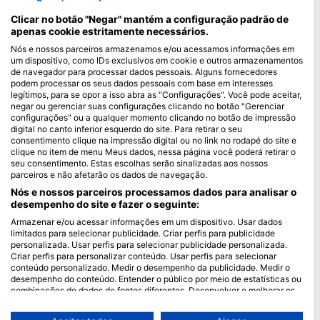
Maldivas
Clicar no botão "Negar" mantém a configuração padrão de
apenas cookie estritamente necessários.
Empresa
Nós e nossos parceiros armazenamos e/ou acessamos informações em
um dispositivo, como IDs exclusivos em cookie e outros armazenamentos
Blue Oceans
de navegador para processar dados pessoais. Alguns fornecedores
podem processar os seus dados pessoais com base em interesses
Perguntas frequentes (FAQ)
legítimos, para se opor a isso abra as "Configurações". Você pode aceitar,
Política de Privacidade
negar ou gerenciar suas configurações clicando no botão "Gerenciar
configurações" ou a qualquer momento clicando no botão de impressão
Termos de Uso
digital no canto inferior esquerdo do site. Para retirar o seu
Imprimir
consentimento clique na impressão digital ou no link no rodapé do site e
clique no item de menu Meus dados, nessa página você poderá retirar o
seu consentimento. Estas escolhas serão sinalizadas aos nossos
Associação
parceiros e não afetarão os dados de navegação.
Nós e nossos parceiros processamos dados para analisar o
Torne-se um Parceiro
desempenho do site e fazer o seguinte:
Armazenar e/ou acessar informações em um dispositivo. Usar dados
HEAD Watersports
limitados para selecionar publicidade. Criar perfis para publicidade
personalizada. Usar perfis para selecionar publicidade personalizada.
SSI
Criar perfis para personalizar conteúdo. Usar perfis para selecionar
conteúdo personalizado. Medir o desempenho da publicidade. Medir o
LiveAboard.com
desempenho do conteúdo. Entender o público por meio de estatísticas ou
combinações de dados de fontes diferentes. Desenvolver e melhorar os
Mares
serviços. Usar dados limitados para selecionar conteúdo.
Aqualung
Você pode encontrar mais informações sobre o uso de dados pelo Google