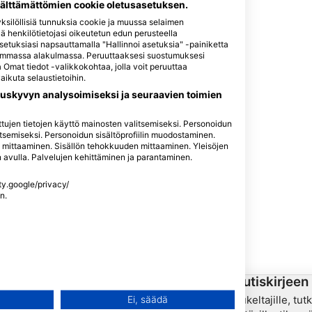
välttämättömien cookie oletusasetuksen.
silöllisiä tunnuksia cookie ja muussa selaimen
llä henkilötietojasi oikeutetun edun perusteella
asetuksiasi napsauttamalla "Hallinnoi asetuksia" -painiketta
asemmassa alakulmassa. Peruuttaaksesi suostumuksesi
Omat tiedot -valikkokohtaa, jolla voit peruuttaa
ikuta selaustietoihin.
uskyvyn analysoimiseksi ja seuraavien toimien
itettujen tietojen käyttö mainosten valitsemiseksi. Personoidun
tsemiseksi. Personoidun sisältöprofiilin muodostaminen.
n mittaaminen. Sisällön tehokkuuden mittaaminen. Yleisöjen
en avulla. Palvelujen kehittäminen ja parantaminen.
ety.google/privacy/
n.
yys
HEAD Watersports
Uutiskirjeen 
n käyttö
Sukeltajille, tut
Ei, säädä