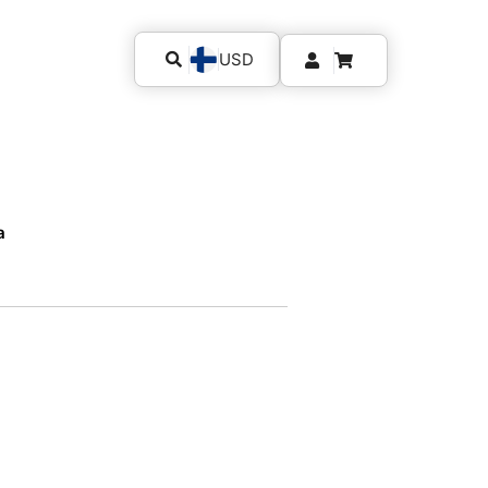
USD
a