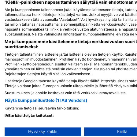
"Kiellä"-painikkeen napsauttaminen säilyttää vain ehdottoman 
Me ja kumppanimme tallennamme ja/tai käytämme laitteeseen tietoja, kuten yk
tallennustilassa henkilötietojen käsittelyä varten. Jotkut myyjät voivat käsite
Näytä kartalla
vastustaakseen tätä avaamalla "Asetukset". Voit hyväksyä, hylätä tai hallita 
tai milloin tahansa napsauttamalla sormenjälkipainiketta verkkosivuston v
napsauta sormenjälkeä tai linkkiä verkkosivuston alatunnisteessa ja napsauta 
suostumuksesi. Näistä valinnoista ilmoitetaan kumppaneillemme, eivätkä ne va
Me ja kumppanimme käsittelemme tietoja verkkosivuston suorit
suorittamiseksi:
Tietojen tallentaminen laitteelle ja/tai laitteella olevien tietojen käyttö. Rajo
mainosprofiilin muodostaminen. Profiilien käyttö kohdennetun mainonnan vali
Profiilien käyttö personoidun sisällön valitsemiseksi. Mainonnan tehokkuude
ymmärtäminen eri lähteistä peräisin olevien tietojen, tilastojen tai yhdistelmi
Rajoitettujen tietojen käyttö sisällön valitsemiseen.
Lisätietoja Googlen tavasta käyttää tietoja löydät täältä: https://business.saf
Tietoja voidaan jakaa Euroopan unionin ulkopuolelle ja lähettää Yhdysvaltoihi
Suostumuksesi ja cookie koskevat vain tätä verkkosivustoa/sovellusta.
Näytä kumppaniluettelo (1 IAB Vendors)
Käytämme tietojasi seuraaviin tarkoituksiin:
IAB:n käsittelytarkoitukset:
Suosittuja kohteita
Yritys
Jäsen
Tietojen tallentaminen laitteelle ja/tai laitteella olevien tietoje
Hyväksy kaikki
Kiellä