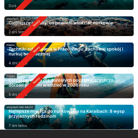
Dziś
unsplash
Cieplejsze oceany: co powinni wiedzieć nurkowie
2 dni temu
mares
Techniki oddychania w Freedivingu: zachowaj spokój i
nurkuj bezpieczniej
4 dni temu
zoggs
Lekcje pływania dla dorosłych początkujących: co
dorośli powinni wiedzieć w 2026 roku
5 dni temu
unsplash-loki-loki22
Najlepsze miejsca do nurkowania na Karaibach: 8 wysp
przyjaznych rodzinom
7 dni temu