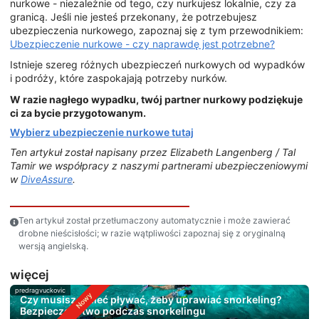
nurkowe - niezależnie od tego, czy nurkujesz lokalnie, czy za
granicą. Jeśli nie jesteś przekonany, że potrzebujesz
ubezpieczenia nurkowego, zapoznaj się z tym przewodnikiem:
Ubezpieczenie nurkowe - czy naprawdę jest potrzebne?
Istnieje szereg różnych ubezpieczeń nurkowych od wypadków
i podróży, które zaspokajają potrzeby nurków.
W razie nagłego wypadku, twój partner nurkowy podziękuje
ci za bycie przygotowanym.
Wybierz ubezpieczenie nurkowe tutaj
Ten artykuł został napisany przez Elizabeth Langenberg / Tal
Tamir we współpracy z naszymi partnerami ubezpieczeniowymi
w
DiveAssure
.
Ten artykuł został przetłumaczony automatycznie i może zawierać
drobne nieścisłości; w razie wątpliwości zapoznaj się z oryginalną
wersją angielską.
więcej
predragvuckovic
Czy musisz umieć pływać, żeby uprawiać snorkeling?
Bezpieczeństwo podczas snorkelingu