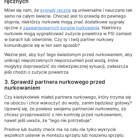
ręcznych
Mówi się nam, że
sygnały ręczne
są uniwersalne i nauczane tak
samo na całym świecie. Chociaż jest to prawdą do pewnego
stopnia, niektórzy nurkowie mogą znać dodatkowe sygnały
ręczne z
zaawansowanych kursów nurkowania
. Niektórzy
nurkowie mogą sygnalizować zużycie powietrza w PSI zamiast
w barach lub odwrotnie. Czy ty i twój partner nurkowy
komunikujecie się w ten sam sposób?
Ważne jest, aby być tego świadomym przed nurkowaniem, aby
uniknąć niepotrzebnych nieporozumień pod wodą, które
mogłyby doprowadzić do niebezpiecznej sytuacji, zwłaszcza
jeśli chodzi o zużycie powietrza.
3. Sprawdź partnera nurkowego przed
nurkowaniem
Czy kiedykolwiek miałeś partnera nurkowego, który trzyma się
na uboczu i chce wskoczyć do wody, zanim będziesz gotowy?
Upewnij się, że powiesz swojemu partnerowi nurkowemu, że
chcesz przeprowadzić z nim kontrolę przed nurkowaniem,
nawet jeśli uważa, że "tego nie potrzebuje".
Predive lub buddy check ma na celu nie tylko wykrycie
wszelkich usterek w montażu sprzętu lub noszeniu sprzętu