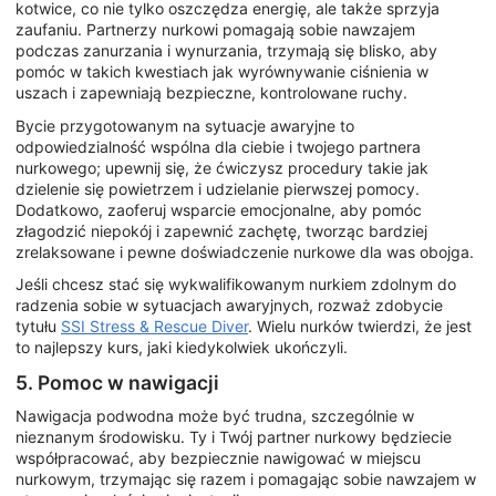
kotwice, co nie tylko oszczędza energię, ale także sprzyja
zaufaniu. Partnerzy nurkowi pomagają sobie nawzajem
podczas zanurzania i wynurzania, trzymają się blisko, aby
pomóc w takich kwestiach jak wyrównywanie ciśnienia w
uszach i zapewniają bezpieczne, kontrolowane ruchy.
Bycie przygotowanym na sytuacje awaryjne to
odpowiedzialność wspólna dla ciebie i twojego partnera
nurkowego; upewnij się, że ćwiczysz procedury takie jak
dzielenie się powietrzem i udzielanie pierwszej pomocy.
Dodatkowo, zaoferuj wsparcie emocjonalne, aby pomóc
złagodzić niepokój i zapewnić zachętę, tworząc bardziej
zrelaksowane i pewne doświadczenie nurkowe dla was obojga.
Jeśli chcesz stać się wykwalifikowanym nurkiem zdolnym do
radzenia sobie w sytuacjach awaryjnych, rozważ zdobycie
tytułu
SSI Stress & Rescue Diver
. Wielu nurków twierdzi, że jest
to najlepszy kurs, jaki kiedykolwiek ukończyli.
5. Pomoc w nawigacji
Nawigacja podwodna może być trudna, szczególnie w
nieznanym środowisku. Ty i Twój partner nurkowy będziecie
współpracować, aby bezpiecznie nawigować w miejscu
nurkowym, trzymając się razem i pomagając sobie nawzajem w