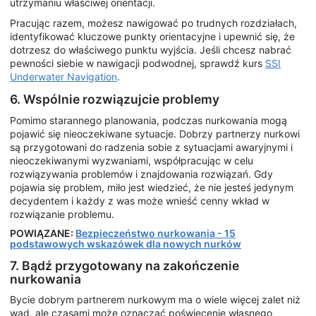
utrzymaniu właściwej orientacji.
Pracując razem, możesz nawigować po trudnych rozdziałach,
identyfikować kluczowe punkty orientacyjne i upewnić się, że
dotrzesz do właściwego punktu wyjścia. Jeśli chcesz nabrać
pewności siebie w nawigacji podwodnej, sprawdź kurs
SSI
Underwater Navigation
.
6. Wspólnie rozwiązujcie problemy
Pomimo starannego planowania, podczas nurkowania mogą
pojawić się nieoczekiwane sytuacje. Dobrzy partnerzy nurkowi
są przygotowani do radzenia sobie z sytuacjami awaryjnymi i
nieoczekiwanymi wyzwaniami, współpracując w celu
rozwiązywania problemów i znajdowania rozwiązań. Gdy
pojawia się problem, miło jest wiedzieć, że nie jesteś jedynym
decydentem i każdy z was może wnieść cenny wkład w
rozwiązanie problemu.
POWIĄZANE:
Bezpieczeństwo nurkowania - 15
podstawowych wskazówek dla nowych nurków
7. Bądź przygotowany na zakończenie
nurkowania
Bycie dobrym partnerem nurkowym ma o wiele więcej zalet niż
wad, ale czasami może oznaczać poświęcenie własnego