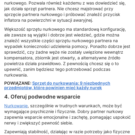
nurkowego. Pozwala również każdemu z was dowiedzieć się,
jak działa sprzęt partnera. Nie chcesz majstrować przy
sprzęcie partnera nurkowego i próbować znaleźć przycisk
inflatora na powierzchni w sytuacji awaryjnej.
Większość sprzętu nurkowego ma standardową konfigurację,
ale zawsze są wyjątki i dobrze jest wiedzieć, gdzie można
znaleźć wszystkie części sprzętu nurkowego partnera na
wypadek konieczności udzielenia pomocy. Ponadto dobrze jest
sprawdzić, czy żadne węże nie zostały uwięzione wewnątrz
kompensatora, zbiornik jest otwarty, a alternatywne źródło
powietrza działa prawidłowo. Z pewnością chcesz się o to
upewnić, zanim będziesz tego potrzebować podczas
nurkowania.
POWIĄZANE:
Sprzęt do nurkowania: 9 niezbędnych
przedmiotów, które powinien mieć każdy nurek
4. Oferuj podwodne wsparcie
Nurkowanie
, szczególnie w trudnych warunkach, może być
wymagające psychicznie i fizycznie. Dobry partner nurkowy
zapewnia wsparcie emocjonalne i zachętę, pomagając uspokoić
nerwy i zwiększyć pewność siebie.
Zapewniają stabilność, działając w razie potrzeby jako fizyczne