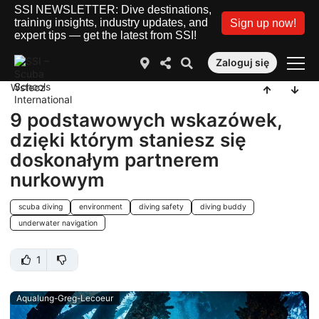
SSI NEWSLETTER: Dive destinations,
training insights, industry updates, and
Sign up now!
expert tips — get the latest from SSI!
Zaloguj się
Wstecz
9 podstawowych wskazówek,
dzięki którym staniesz się
doskonałym partnerem
nurkowym
scuba diving
environment
diving safety
diving buddy
underwater navigation
1
Aqualung-Greg-Lecoeur