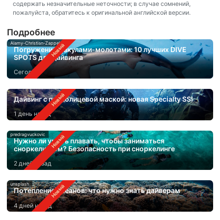
содержать незначительные неточности; в случае сомнений,
пожалуйста, обратитесь к оригинальной английской версии.
Подробнее
Alamy-Christian-Zappel
Погружения с акулами-молотами: 10 лучших DIVE
SPOTS для дайвинга
Сегодня
Дайвинг с полнолицевой маской: новая Specialty SSI
1 день назад
predragvuckovic
Нужно ли уметь плавать, чтобы заниматься
сноркелингом? Безопасность при сноркелинге
2 дней назад
unsplash
Потепление океанов: что нужно знать дайверам
4 дней назад