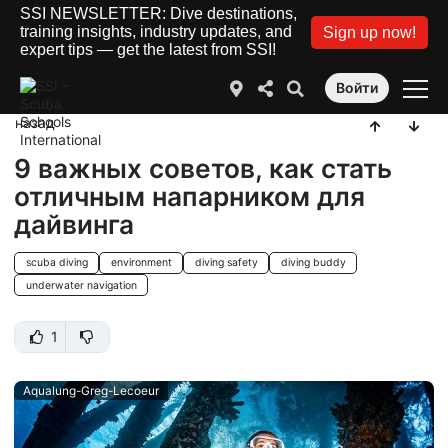
SSI NEWSLETTER: Dive destinations,
training insights, industry updates, and
Sign up now!
expert tips — get the latest from SSI!
Войти
назад
9 важных советов, как стать
отличным напарником для
дайвинга
scuba diving
environment
diving safety
diving buddy
underwater navigation
1
Aqualung-Greg-Lecoeur