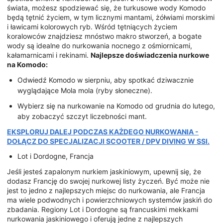
świata, możesz spodziewać się, że turkusowe wody Komodo
będą tętnić życiem, w tym licznymi mantami, żółwiami morskimi
i ławicami kolorowych ryb. Wśród tętniących życiem
koralowców znajdziesz mnóstwo makro stworzeń, a bogate
wody są idealne do nurkowania nocnego z ośmiornicami,
kałamarnicami i rekinami.
Najlepsze doświadczenia nurkowe
na Komodo:
Odwiedź Komodo w sierpniu, aby spotkać dziwacznie
wyglądające Mola mola (ryby słoneczne).
Wybierz się na nurkowanie na Komodo od grudnia do lutego,
aby zobaczyć szczyt liczebności mant.
EKSPLORUJ DALEJ PODCZAS KAŻDEGO NURKOWANIA -
DOŁĄCZ DO SPECJALIZACJI SCOOTER / DPV DIVING W SSI.
Lot i Dordogne, Francja
Jeśli jesteś zapalonym nurkiem jaskiniowym, upewnij się, że
dodasz Francję do swojej nurkowej listy życzeń. Być może nie
jest to jedno z najlepszych miejsc do nurkowania, ale Francja
ma wiele podwodnych i powierzchniowych systemów jaskiń do
zbadania. Regiony Lot i Dordogne są francuskimi mekkami
nurkowania jaskiniowego i oferują jedne z najlepszych