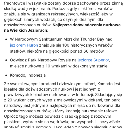
frachtowce i wszystkie zostały dobrze zachowane przez zimną
słodką wodę w jeziorach. Podczas gdy niektóre z wraków
znajdują się w granicach rekreacyjnych, większość leży w
głębokich zimnych wodach, co czyni je idealnymi dla
doświadczonych nurków.
Najlepsze doświadczenia nurkowe
na Wielkich Jeziorach
:
W Narodowym Sanktuarium Morskim Thunder Bay nad
jeziorem Huron
znajduje się 100 historycznych wraków
statków, niektóre na głębokości ponad 60 metrów.
Odwiedź Park Narodowy Royale na
jeziorze Superior
,
miejsce nurkowe z 10 wrakami w doskonałym stanie.
Komodo, Indonezja
Ze swoimi rwącymi prądami i dziewiczymi rafami, Komodo jest
idealne dla doświadczonych nurków i jest jednym z
prawdziwych klejnotów nurkowania w Indonezji. Składający się
z 29 wulkanicznych wysp z malowniczymi widokami, ten park
narodowy jest jednym z najlepszych miejsc do nurkowania dla
doświadczonych nurków, którzy kochają nurkowanie rafowe.
Oprócz tego możesz odwiedzić rzadką plażę z różowym
piaskiem, wybrać się na wędrówkę po wyspach i - oczywiście -
spotkać smoki z Komodo. Jako jeden z nowych siedmiu cudów