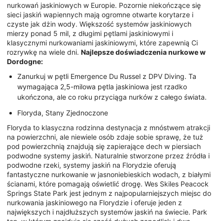
nurkowań jaskiniowych w Europie. Pozornie niekończące się
sieci jaskiń wapiennych mają ogromne otwarte korytarze i
czyste jak dżin wody. Większość systemów jaskiniowych
mierzy ponad 5 mil, z długimi pętlami jaskiniowymi i
klasycznymi nurkowaniami jaskiniowymi, które zapewnią Ci
rozrywkę na wiele dni.
Najlepsze doświadczenia nurkowe w
Dordogne:
Zanurkuj w pętli Emergence Du Russel z DPV Diving. Ta
wymagająca 2,5-milowa pętla jaskiniowa jest rzadko
ukończona, ale co roku przyciąga nurków z całego świata.
Floryda, Stany Zjednoczone
Floryda to klasyczna rodzinna destynacja z mnóstwem atrakcji
na powierzchni, ale niewiele osób zdaje sobie sprawę, że tuż
pod powierzchnią znajdują się zapierające dech w piersiach
podwodne systemy jaskiń. Naturalnie stworzone przez źródła i
podwodne rzeki, systemy jaskiń na Florydzie oferują
fantastyczne nurkowanie w jasnoniebieskich wodach, z białymi
ścianami, które pomagają oświetlić drogę. Wes Skiles Peacock
Springs State Park jest jednym z najpopularniejszych miejsc do
nurkowania jaskiniowego na Florydzie i oferuje jeden z
największych i najdłuższych systemów jaskiń na świecie. Park