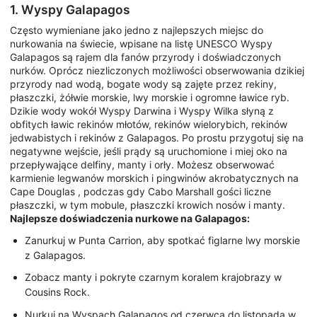
1. Wyspy Galapagos
Często wymieniane jako jedno z najlepszych miejsc do
nurkowania na świecie, wpisane na listę UNESCO Wyspy
Galapagos są rajem dla fanów przyrody i doświadczonych
nurków. Oprócz niezliczonych możliwości obserwowania dzikiej
przyrody nad wodą, bogate wody są zajęte przez rekiny,
płaszczki, żółwie morskie, lwy morskie i ogromne ławice ryb.
Dzikie wody wokół Wyspy Darwina i Wyspy Wilka słyną z
obfitych ławic rekinów młotów, rekinów wielorybich, rekinów
jedwabistych i rekinów z Galapagos. Po prostu przygotuj się na
negatywne wejście, jeśli prądy są uruchomione i miej oko na
przepływające delfiny, manty i orły. Możesz obserwować
karmienie legwanów morskich i pingwinów akrobatycznych na
Cape Douglas , podczas gdy Cabo Marshall gości liczne
płaszczki, w tym mobule, płaszczki krowich nosów i manty.
Najlepsze doświadczenia nurkowe na Galapagos:
Zanurkuj w Punta Carrion, aby spotkać figlarne lwy morskie
z Galapagos.
Zobacz manty i pokryte czarnym koralem krajobrazy w
Cousins Rock.
Nurkuj na Wyspach Galapagos od czerwca do listopada w