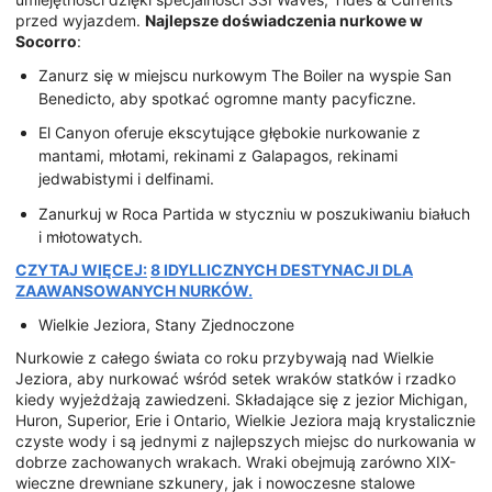
przed wyjazdem.
Najlepsze doświadczenia nurkowe w
Socorro
:
Zanurz się w miejscu nurkowym The Boiler na wyspie San
Benedicto, aby spotkać ogromne manty pacyficzne.
El Canyon oferuje ekscytujące głębokie nurkowanie z
mantami, młotami, rekinami z Galapagos, rekinami
jedwabistymi i delfinami.
Zanurkuj w Roca Partida w styczniu w poszukiwaniu białuch
i młotowatych.
CZYTAJ WIĘCEJ:
8 IDYLLICZNYCH DESTYNACJI DLA
ZAAWANSOWANYCH NURKÓW.
Wielkie Jeziora, Stany Zjednoczone
Nurkowie z całego świata co roku przybywają nad Wielkie
Jeziora, aby nurkować wśród setek wraków statków i rzadko
kiedy wyjeżdżają zawiedzeni. Składające się z jezior Michigan,
Huron, Superior, Erie i Ontario, Wielkie Jeziora mają krystalicznie
czyste wody i są jednymi z najlepszych miejsc do nurkowania w
dobrze zachowanych wrakach. Wraki obejmują zarówno XIX-
wieczne drewniane szkunery, jak i nowoczesne stalowe