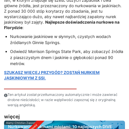
ten, w którym znajduje się sześć dużych zapadlisk i dwa
główne źródła, jest przeznaczony do nurkowania w jaskiniach.
Z ponad 30 000 stóp korytarzy do zbadania, jest tu
wystarczająco dużo, aby nawet najbardziej zapalony nurek
jaskiniowy był zajęty.
Najlepsze doświadczenia nurkowe na
Florydzie
:
Nurkowanie jaskiniowe w słynnych, czystych wodach
źródlanych Ginnie Springs.
Odwiedź Morrison Springs State Park, aby zobaczyć źródła
z piaszczystym dnem i jaskinie o głębokości ponad 90
metrów.
SZUKASZ WIĘCEJ PRZYGÓD? ZOSTAŃ NURKIEM
JASKINIOWYM Z SSI.
Ten artykuł został przetłumaczony automatycznie i może zawierać
drobne nieścisłości; w razie wątpliwości zapoznaj się z oryginalną
wersją angielską.
więcej
Alamy-Christian-Zappel
Nurkowanie z rekinami młotami: 10 najlepszych DIVE