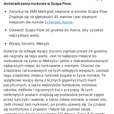
doświadczenia nurkowe w Scapa Flow:
Zanurkuj na SMS Markgraf, klejnocie w koronie Scapa Flow.
Znajduje się na głębokości 45 metrów i jest idealnym
miejscem dla nurków
Extended Range
.
Odwiedź Scapa Flow od grudnia do marca, aby uzyskać
najczystsze wody.
Wyspy Socorro, Meksyk
Dotarcie na odległe wyspy Socorro zajmuje ponad 24 godziny,
ale nagrody są tego warte. Jest to najlepsze miejsce do
nurkowania na żywo w Meksyku i jedno z niekwestionowanych
najlepszych miejsc do nurkowania z mantami. Chociaż nie
znajdziesz raf koralowych na tych odległych wyspach, zamiast
tego znajdziesz miejsca nurkowe bogate w życie morskie. Te
wyjątkowe wyspy słyną z licznych gigantycznych mant
pacyficznych, a także wielorybów humbaków, mnóstwa
rekinów, delfinów i ogromnych kul z przynętą. W tych
nietkniętych wodach znajdują się podwodne pinnacle zajęte
przez tuńczyki i walenie, a także żółwie morskie, a nawet orki.
Jeśli chcesz tam nurkować, po prostu upewnij się, że czujesz
się komfortowo z prądami i falami lub podnieś swoje
umiejętności dzięki specjalności SSI Waves, Tides & Currents