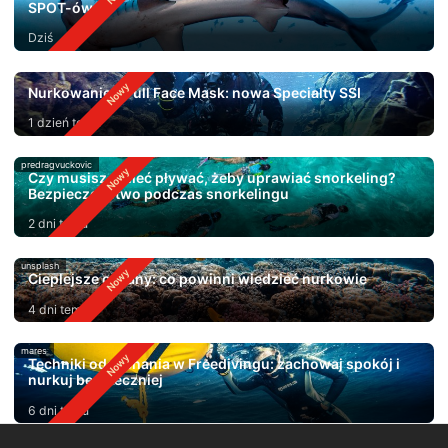
SPOT-ów
Dziś
Nurkowanie z Full Face Mask: nowa Specialty SSI
1 dzień temu
predragvuckovic
Czy musisz umieć pływać, żeby uprawiać snorkeling?
Bezpieczeństwo podczas snorkelingu
2 dni temu
unsplash
Cieplejsze oceany: co powinni wiedzieć nurkowie
4 dni temu
mares
Techniki oddychania w Freedivingu: zachowaj spokój i
nurkuj bezpieczniej
6 dni temu