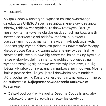
poszukiwaniu rekinów wielorybich.
Kostaryka
Wyspa Cocos w Kostaryce, wpisana na listę światowego
dziedzictwa UNESCO i pełna rekinów, słynie z ławic rekinów
młotów, rekinów wielorybich i rekinów rafowych. Oferuje
niesamowite nurkowanie dla doświadczonych nurków, a jeśli
możesz oderwać się od rekinów, możesz nurkować z
płaszczkami mobula, mantami i ławicami ryb pelagicznych.
Podczas gdy Wyspa Kokos jest pełna rekinów młotów, Wyspy
Nietoperzowe Kostaryki zamieszkują rekiny bycze. Trafnie
nazwane miejsce nurkowe Big Scare ma liczne rekiny bycze, a
także wieloryby, delfiny i manty w pobliżu. Co więcej, na
wyspach znajdują się zdrowe twarde rafy koralowe, z dużą
ilością ryb rafowych i wspaniałym nurkowaniem nocnym. Można
śmiało powiedzieć, że jeśli jesteś doświadczonym nurkiem,
który kocha rekiny, Kostaryka jest jednym z najlepszych miejsc
do nurkowania.
Najlepsze doświadczenia nurkowe w
Kostaryce:
Zajrzyj pod półki w Manuelita Deep na Cocos Island, aby
zobaczyć grupy śpiących żarłaczy białopłetwych.
Ciesz się jednymi z najlepszych ogrodów koralowych i ryb