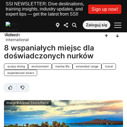
SSI NEWSLETTER: Dive destinations,
training insights, industry updates, and
Sign up now!
expert tips — get the latest from SSI!
Zaloguj się
Wstecz
8 wspaniałych miejsc dla
doświadczonych nurków
scuba diving
environment
marine life
extended range
travel
experienced divers
image©Adobe Stock/Rene