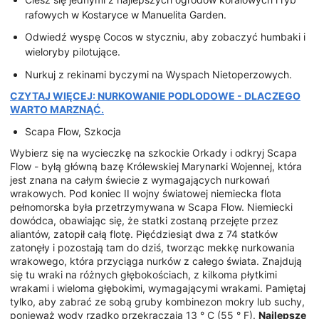
rafowych w Kostaryce w Manuelita Garden.
Odwiedź wyspę Cocos w styczniu, aby zobaczyć humbaki i
wieloryby pilotujące.
Nurkuj z rekinami byczymi na Wyspach Nietoperzowych.
CZYTAJ WIĘCEJ: NURKOWANIE PODLODOWE - DLACZEGO
WARTO MARZNĄĆ.
Scapa Flow, Szkocja
Wybierz się na wycieczkę na szkockie Orkady i odkryj Scapa
Flow - byłą główną bazę Królewskiej Marynarki Wojennej, która
jest znana na całym świecie z wymagających nurkowań
wrakowych. Pod koniec II wojny światowej niemiecka flota
pełnomorska była przetrzymywana w Scapa Flow. Niemiecki
dowódca, obawiając się, że statki zostaną przejęte przez
aliantów, zatopił całą flotę. Pięćdziesiąt dwa z 74 statków
zatonęły i pozostają tam do dziś, tworząc mekkę nurkowania
wrakowego, która przyciąga nurków z całego świata. Znajdują
się tu wraki na różnych głębokościach, z kilkoma płytkimi
wrakami i wieloma głębokimi, wymagającymi wrakami. Pamiętaj
tylko, aby zabrać ze sobą gruby kombinezon mokry lub suchy,
ponieważ wody rzadko przekraczają 13 ° C (55 ° F).
Najlepsze