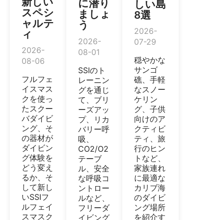
新しい
に潜り
しい島
スペシ
ましょ
8選
ャルテ
う
2026-
ィ
2026-
07-29
2026-
08-01
穏やかな
08-06
サンゴ
SSIのト
フルフェ
礁、手軽
レーニン
イスマス
なスノー
グを通じ
クを使っ
ケリン
て、ブリ
たスクー
グ、子供
ーズアッ
バダイビ
向けのア
プ、リカ
ング、そ
クティビ
バリー呼
の器材が
ティ、旅
吸、
ダイビン
行のヒン
CO2/O2
グ体験を
トなど、
テーブ
どう変え
家族連れ
ル、安全
るか、そ
に最適な
な呼吸コ
して新し
カリブ海
ントロー
いSSIフ
のダイビ
ルなど、
ルフェイ
ング場所
フリーダ
スマスク
を紹介す
イビング