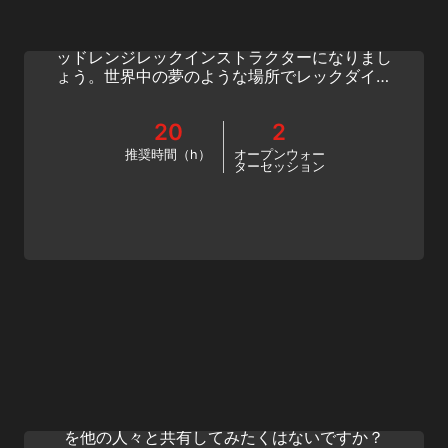
沈船ダイビングのスリルを分かち合い、キャリ
アアップを目指しましょう。SSI エクステンデ
ッドレンジレックインストラクターになりまし
ょう。世界中の夢のような場所でレックダイバ
ーを教えたいなら、これがベストな方法です。
今日からこのSSIレックダイビングコースを始
20
2
めましょう！
推奨時間（h）
オープンウォー
ターセッション
CCR Diving Instructor
閉回路リブリーザー（CCR) ダイビングに情熱
を注いでいますか？ このパイオニアスポーツ
を他の人々と共有してみたくはないですか？