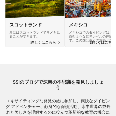
スコットランド
メキシコ
夏にはスコットランドでサメを見
メキシコでのダイビングは、息
ることができます。
呑むような世界レベルの体験で
す。この国は多くの冒険と自然
詳しくはこちら
詳しくはこち
驚異に満ちた風景を提供してい
す。
SSIのブログで深海の不思議を発見しましょ
う
エキサイティングな発見の旅に参加し、爽快なダイビン
グ アドベンチャー、献身的な保護活動、水中世界の並外
れた美しさを理解するのに役立つ革新的な教育の機会に