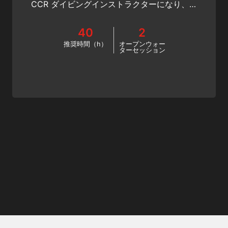
CCR ダイビングインストラクターになり、世
界中のSSI センターでCCR ダイビングを教え
てください。このCCR ダイバートレーニング
40
2
を今すぐオンラインで始めましょう！
推奨時間（h）
オープンウォー
ターセッション