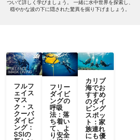
ついて詳しく学びましょう。 一緒に水中世界を探索し、
穏やかな波の下に隠された驚異を掘り下げましょう。
カリブ
フルフ
フリー
海でお
ェイス
ダイビ
すすめ
マス
ングの
のダイ
ク・ス
呼吸
ビング
クーバ
法：落
スポッ
ダイビ
ち着い
ト：家
ング：
て、よ
族連れ
SSIの
り安全
にも優