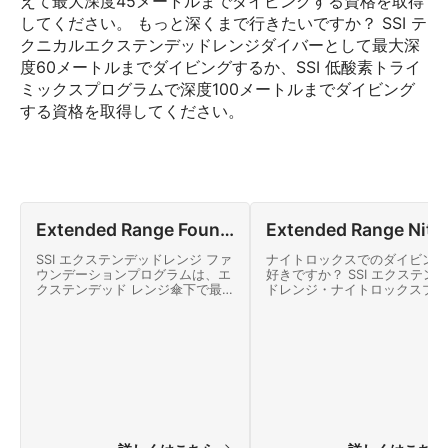
えて最大深度45メートルまでダイビングする資格を取得
してください。 もっと深くまで行きたいですか？ SSI テ
クニカルエクステンデッドレンジダイバーとして最大深
度60メートルまでダイビングするか、SSI 低酸素トライ
ミックスプログラムで深度100メートルまでダイビング
する資格を取得してください。
Extended Range Foundations
Extended Range N
SSI エクステンデッドレンジ ファ
ナイトロックスでのダイビング
ウンデーションプログラムは、エ
好きですか？ SSI エクステンデッ
クステンデッド レンジ傘下で最
ドレンジ・ナイトロックスプロ
も人気のある高度なダイビングス
ラムを完了すると、ナイトロッ
ペシャルティ分野の1つです。 ダ
スを使用しながら、制限付き減
イビングスキルを高いレベルへ向
で40メートル/ 130フィートの
上させるためのワークショップ環
さまでダイビングする認定を受
境を提供しま
ます。 今日からオンラインで
す。
めましょう！