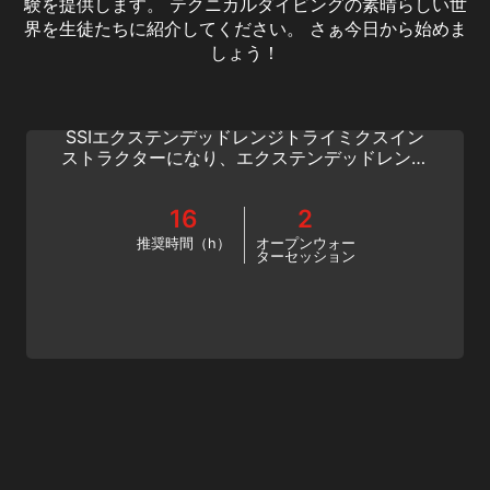
験を提供します。 テクニカルダイビングの素晴らしい世
界を生徒たちに紹介してください。 さぁ今日から始めま
Extended Range Trimix Instructor
しょう！
より深く、より深く探求し、SSIプロフェッシ
ョナルダイブのキャリアを発展させましょう。
SSIエクステンデッドレンジトライミクスイン
ストラクターになり、エクステンデッドレンジ
のスリルを他の人に教えてあげましょう。今す
ぐオンラインでテクニカルダイブトレーニング
16
2
を始めましょう
推奨時間（h）
オープンウォー
ターセッション
Extended Range Wreck Diving Instructor