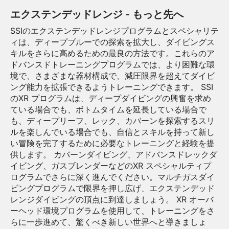
エクステンデッドレンジ - もっと先へ
SSIのエクステンデッドレンジプログラムとスペシャリテ
ィは、ディープブルーでの探索を拡大し、ダイビングス
キルをさらに高めるための最良の方法です。これらのア
ドバンスドトレーニングプログラムでは、より困難な環
境で、さまざまな器材構成で、減圧限界を超えてダイビ
ング能力を拡張できるようトレーニングできます。 SSI
のXR プログラムは、ディープダイビングの興奮を求め
ている場合でも、ボトムタイムを延長している場合で
も、ディープリーフ、レック、カバーンを探索するスリ
ルを楽しんでいる場合でも、自信とスキルを持って新し
い冒険を完了するために必要なトレーニングと経験を提
供します。 カバーンダイビング、アドバンスドレックダ
イビング、ガスブレンダーなどのXR スペシャルティプ
ログラムでさらに深く進んでください。マルチガスダイ
ビングプログラムで限界を押し広げ、エクステンデッド
レンジダイビングの頂点に到達しましょう。 XR オーバ
ーヘッド環境プログラムを使用して、トレーニングをさ
らに一歩進めて、驚くべき新しい世界へと導きましょ