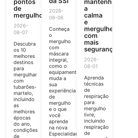
da SSI
pontos
mantenha
de
a
2026-
mergulho
calma
08-06
e
2026-
mergulhe
Conheça
08-07
com
o
mergulho
mais
Descubra
com
segurança
os 10
máscara
melhores
2026-
integral,
destinos
como o
08-01
para
equipamento
mergulhar
Aprenda
muda a
com
técnicas
sua
tubarões-
de
experiência
martelo,
respiração
de
incluindo
para
mergulho
as
mergulho
e o que
melhores
livre,
você
épocas
incluindo
aprende
do ano,
respiração
na nova
condições
de
Especialidade
de