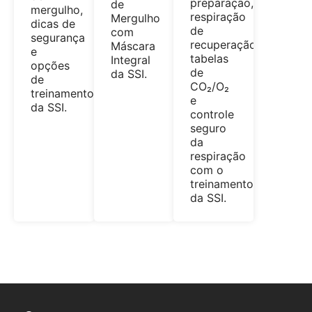
preparação,
de
mergulho,
respiração
Mergulho
dicas de
de
com
segurança
recuperação,
Máscara
e
tabelas
Integral
opções
de
da SSI.
de
CO₂/O₂
treinamento
e
da SSI.
controle
seguro
da
respiração
com o
treinamento
da SSI.