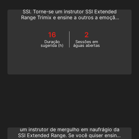
sua carreira de mergulhador profissional da
SSI. Torne-se um instrutor SSI Extended
Range Trimix e ensine a outros a emoção
do Extended Range. Comece esse
treinamento de mergulho técnico on-line
16
2
hoje mesmo!
Duração
Sessões em
sugerida (h)
águas abertas
Extended Range Wreck Diving Instructor
Compartilhe a emoção do mergulho em
naufrágio e aprimore sua carreira. Torne-se
um instrutor de mergulho em naufrágio da
SSI Extended Range. Se você quiser ensinar