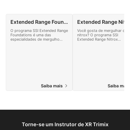
Extended Range Foundations
Extended Range N
O programa SSI Extended Range
Você gosta de mergulhar co
Foundations é uma das
nitrox? O programa SSI
especialidades de mergulho
Extended Range Nitrox
avançado mais populares da SSI
certificará você para mergulh
Extended Range. Ele oferece a
a uma profundidade de 40
você um ambiente de workshop
metros com descompressão
para aprimorar suas habilidades
limitada enquanto mergulha 
de mergulho a um nível elevado.
nitrox. Você pode começar
online hoje mesmo!
Saiba mais
Saiba mai
Torne-se um Instrutor de XR Trimix