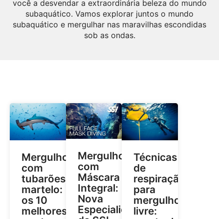
você a desvendar a extraordinária beleza do mundo
subaquático. Vamos explorar juntos o mundo
subaquático e mergulhar nas maravilhas escondidas
sob as ondas.
Mergulho
Mergulho
Técnicas
com
com
de
Máscara
tubarões-
respiração
Integral:
martelo:
para
Nova
os 10
mergulho
Especialidade
melhores
livre: