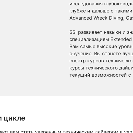
исследования глубоковод
глубже и дальше с такими 
Advanced Wreck Diving, Gas
SSI развивает навыки и з
специализациям Extended 
Вам самые высокие уровни
обучение, Вы станете луч
спектр курсов техническо
курсы технического дайви
текущий возможностей с S
м цикле
ляют вам стать уверенным техническим дайвером в уд