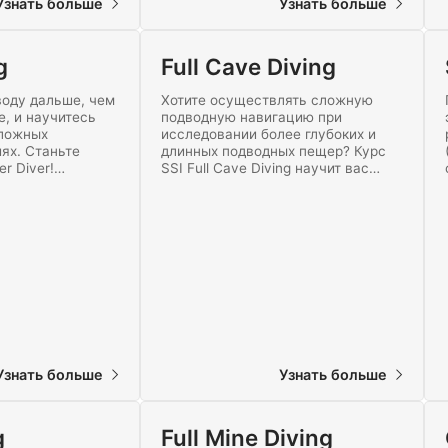
Узнать больше
Узнать больше
g
Full Cave Diving
воду дальше, чем
Хотите осуществлять сложную
е, и научитесь
подводную навигацию при
сложных
исследовании более глубоких и
ях. Станьте
длинных подводных пещер? Курс
r Diver!
SSI Full Cave Diving научит вас
щеры, используя
безопасно исследовать одни из
, простую
самых глубоких пещер в мире.
нитесь в мир
Начните обучение продвинутому
винга уже
пещерному дайвингу уже сегодня!
Узнать больше
Узнать больше
g
Full Mine Diving