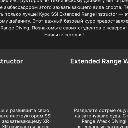
аших инструкторов по техническому дайвингу нет огра
те амбассадором этого захватывающего вида спорта. 
ь только лучше! Курс SSI Extended Range Instructor —
ому дайвингу. Этот важный базовый курс предоставляе
 Range Diving. Познакомьте своих студентов с неверо
Начните сегодня!
tructor
Extended Range Wr
ше и развивайте свою
Разделите острые ощу
ньте инструктором SSI
на затонувшие суда. С
их захватывающему XR-
Range Wreck Diving
 XR начинается здесь!
легендарные затонувш