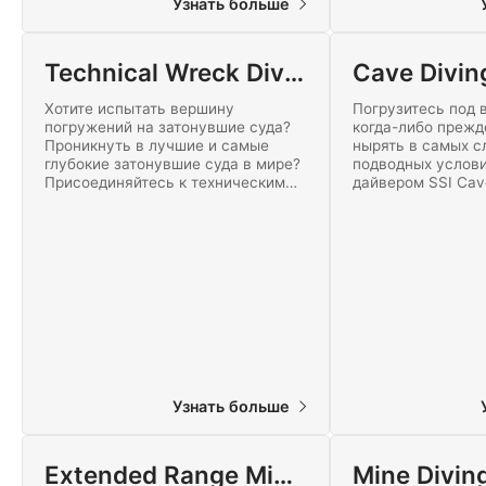
Узнать больше
Technical Wreck Diving
Cave Divin
Хотите испытать вершину
Погрузитесь под 
погружений на затонувшие суда?
когда-либо прежд
Проникнуть в лучшие и самые
нырять в самых 
глубокие затонувшие суда в мире?
подводных услови
Присоединяйтесь к техническим
дайвером SSI Cave
рэк дайверам. Станьте дайвером
Погрузитесь в пе
SSI Technical Wreck! Начните
основной ходовик
сегодня!
навигацию, и оку
технического дай
сегодня!
Узнать больше
Extended Range Mine Diving
Mine Divin