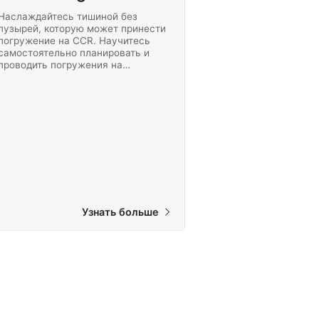
Наслаждайтесь тишиной без
пузырей, которую может принести
погружение на CCR. Научитесь
самостоятельно планировать и
проводить погружения на
максимальную глубину 30 метров
/ 100 футов, используя ребризер
замкнутого цикла. Начните этот
курс SSI Extended Range сегодня!
Узнать больше