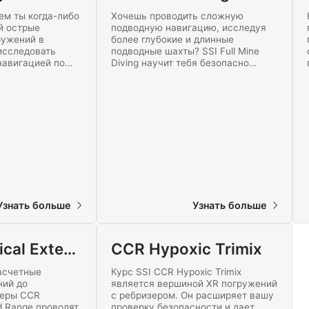
ем ты когда-либо
Хочешь проводить сложную
й острые
подводную навигацию, исследуя
ружений в
более глубокие и длинные
исследовать
подводные шахты? SSI Full Mine
навигацией по
Diving научит тебя безопасно
урсе SSI Mine
исследовать одни из самых
яйся к
больших шахт в мире. Начни
 миру
обучение продвинутым
винга уже
погружениям в шахтах уже
сегодня!
Узнать больше
Узнать больше
CCR Technical Extended Range
CCR Hypoxic Trimix
асчетные
Курс SSI CCR Hypoxic Trimix
ний до
является вершиной XR погружений
веры CCR
с ребризером. Он расширяет вашу
d Range проводят
проверку безопасности и дает