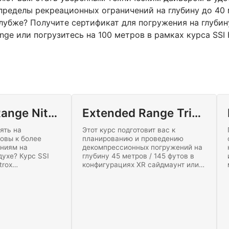
 пределы рекреационных ограничений на глубину до 40
глубже? Получите сертификат для погружения на глубин
ange или погрузитесь на 100 метров в рамках курса SSI
Extended Range Nitrox Diving
Extended Range Trimix
ять на
Этот курс подготовит вас к
товы к более
планированию и проведению
ениям на
декомпрессионных погружений на
ухе? Курс SSI
глубину 45 метров / 145 футов в
trox
конфигурациях XR сайдмаунт или
с для
спарка.
убину до 40
ов с ограниченной
 использованием
те обучение
ня!