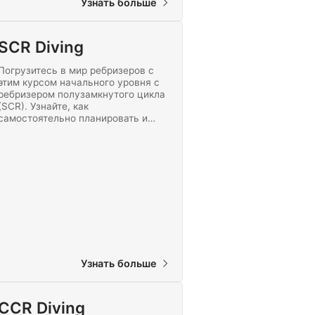
Узнать больше
SCR Diving
Погрузитесь в мир ребризеров с
этим курсом начального уровня с
ребризером полузамкнутого цикла
(SCR). Узнайте, как
самостоятельно планировать и
проводить бездекомпрессионные
погружения на максимальную
глубину 30 метров / 100 футов с
помощью ребризера Mares Horizon.
Узнать больше
CCR Diving