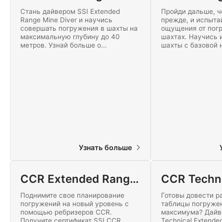
Стань дайвером SSI Extended
Пройди дальше, ч
Range Mine Diver и научись
прежде, и испыта
совершать погружения в шахты на
ощущения от пог
максимальную глубину до 40
шахтах. Научись 
метров. Узнай больше о
шахты с базовой 
погружениях в заброшенные
золотой линии в к
шахты на этом захватывающем
Diving. Присоедин
курсе. Начни этот увлекательный
захватывающему
курс SSI Extended Range Mine
технического дай
diving онлайн уже сегодня!
сегодня!
Узнать больше
CCR Extended Range Trimix
Поднимите свое планирование
Готовы довести р
погружений на новый уровень с
таблицы погруже
помощью ребризеров CCR.
максимума? Дай
Получите сертификат SSI CCR
Technical Extende