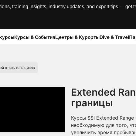
, training insights, industry updates, and expert tips — get th
 курсы
Курсы & События
Центры & Курорты
Dive & Travel
Па
ей открытого цикла
Extended Ran
границы
Курсы SSI Extended Range
необходимую для того, чт
увеличить время пребыва