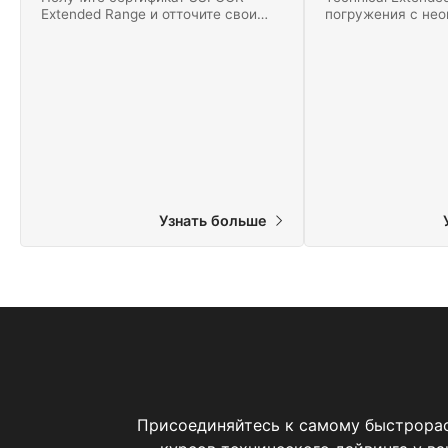
Extended Range и отточите свои
погружения с нео
навыки проведения
декомпрессией н
декомпрессионных погружений с
глубину 60 метро
использованием аппаратов rEvo,
использованием 
JJ, AP, Poseidon или SF2. Начните
Этот курс - одна 
обучение онлайн уже сегодня!
захватывающих в 
Узнать больше
Присоединяйтесь к самому быстрораст