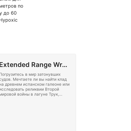
 метров по
у до 60
 Hypoxic
Extended Range Wreck Diving
Погрузитесь в мир затонувших
судов. Мечтаете ли вы найти клад
на древнем испанском галеоне или
исследовать реликвии Второй
мировой войны в лагуне Трук,
сертификат SSI Extended Range
Wreck - это начало
фантастического приключения.