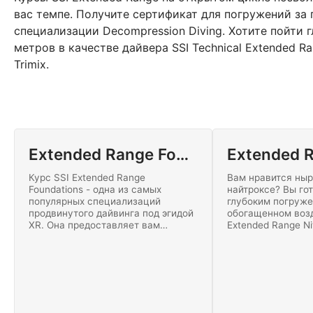
вас темпе. Получите сертификат для погружений за
специализации Decompression Diving. Хотите пойти 
метров в качестве дайвера SSI Technical Extended R
Trimix.
Extended Range Foundations
Курс SSI Extended Range
Вам нравится ныр
Foundations - одна из самых
найтроксе? Вы го
популярных специализаций
глубоким погруж
продвинутого дайвинга под эгидой
обогащенном возд
XR. Она предоставляет вам
Extended Range Ni
условия мастер класса для
сертифицирует ва
совершенствования ваших
погружений на гл
навыков погружения SSI и
метров / 130 фут
знакомит вас с использованием
декомпрессией с
технической конфигурацией
найтрокса. Начни
снаряжения.
онлайн уже сегод