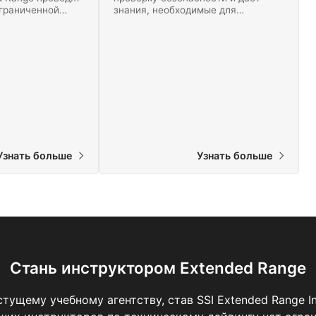
граниченной
знания, необходимые для
а максимальную
проведения неограниченных
в с
декомпрессионных погружений на
ребризера CCR.
максимальную глубину 100 метров
из самых
с использованием ребризера
SSI.
замкнутого цикла.
Узнать больше
Узнать больше
Стань инструктором Extended Range
ущему учебному агентству, став SSI Extended Range In