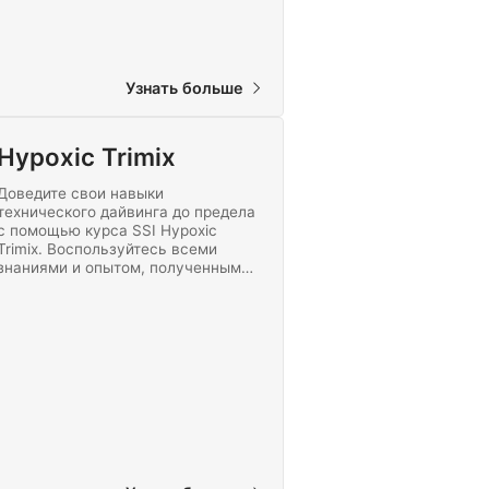
Узнать больше
Hypoxic Trimix
Доведите свои навыки
технического дайвинга до предела
с помощью курса SSI Hypoxic
Trimix. Воспользуйтесь всеми
знаниями и опытом, полученными
во время предыдущих
продвинутых тренировок, чтобы
совершить самое совершенное
декомпрессионное погружение.
Начните погружаться с тримиксом
уже сегодня!