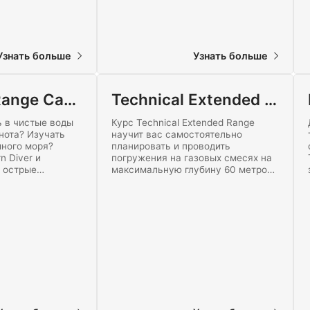
Узнать больше
Узнать больше
Extended Range Cavern Diving
Technical Extended Range Trimix
 в чистые воды
Курс Technical Extended Range
нота? Изучать
научит вас самостоятельно
ного моря?
планировать и проводить
n Diver и
погружения на газовых смесях на
я острые
максимальную глубину 60 метров /
ив позади прямой
200 футов. Погрузитесь за
ости! Начните
бездекомпрессионные пределы,
в каверны прямо
получив этот технический
сертификат.