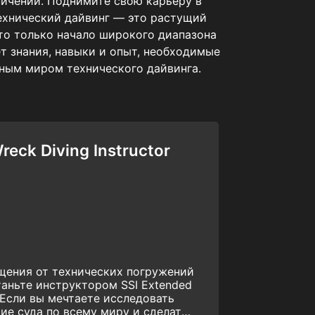
ничений. Поднимите свою карьеру в
Технический дайвинг — это растущий
 это только начало широкого диапазона
т знания, навыки и опыт, необходимые
ятным миром технического дайвинга.
eck Diving Instructor
щения от технических погружений
таньте инструктором SSI Extended
! Если вы мечтаете исследовать
ие суда по всему миру и сделать