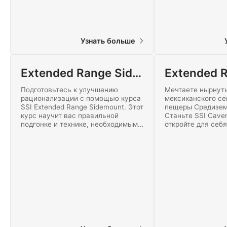
Узнать больше
Extended Range Sidemount
Подготовьтесь к улучшению
Мечтаете нырнуть
рационализации с помощью курса
мексиканского се
SSI Extended Range Sidemount. Этот
пещеры Средизем
курс научит вас правильной
Станьте SSI Caver
подгонке и технике, необходимым
откройте для себ
для эффективного и
ощущения, остав
результативного использования
доступ к поверхн
конфигурации сайдмаунт с
курс погружений 
несколькими стейджами.
сейчас!