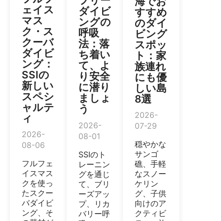
フリー
海でお
ェイス
ダイビ
すすめ
マス
ングの
のダイ
ク・ス
呼吸
ビング
クーバ
法：落
スポッ
ダイビ
ち着い
ト：家
ング：
て、よ
族連れ
SSIの
り安全
にも優
新しい
に潜り
しい島
スペシ
ましょ
8選
ャルテ
う
2026-
ィ
2026-
07-29
2026-
08-01
穏やかな
08-06
サンゴ
SSIのト
フルフェ
礁、手軽
レーニン
イスマス
なスノー
グを通じ
クを使っ
ケリン
て、ブリ
たスクー
グ、子供
ーズアッ
バダイビ
向けのア
プ、リカ
ング、そ
クティビ
バリー呼