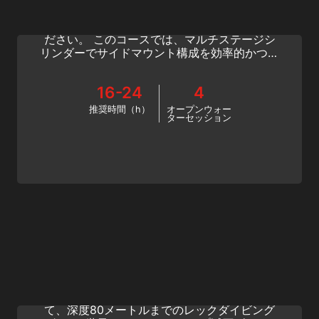
SSI のエクステンデッドレンジ・サイドマウン
トプログラムでさらなる合理化の準備をしてく
ださい。 このコースでは、マルチステージシ
リンダーでサイドマウント構成を効率的かつ効
果的に使用するために必要な適切なサイドマウ
ントセットアップとテクニックを学びます。
16-24
4
推奨時間（h）
オープンウォー
ターセッション
Technical Wreck Diving
素晴らしいレックダイビングを体験してみませ
んか？ テクニカルダイビングのスキルを高め
て、深度80メートルまでのレックダイビング