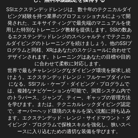
SSIエクステンデッドレンジは、数十年のテクニカルダイ
ビング経験を持つ業界のプロフェッショナルによって開
発された、エキサイティングで最先端のマニュアルを使
用した特別なトレーニング教材を提供します。SSIの数あ
るエクステンデッドレンジのスペシャルティでテクニカ
ルダイビングのトレーニングを続けましょう。他のSSIプ
ログラムと同様、XRはあなたのスケジュールに合わせて
デザインされます。トレーニングはあなたの目標や目的
に合わせて柔軟に対応します。
世界で最もチャレンジングなダイビング環境を探求し続
けよう。エクステンデッドレンジ・フルケーブダイバー
になる。SSIフル・ケーブ・ダイビング・プログラムで
は、複雑なナビゲーションが可能で、洞窟システム内で
のトラバース、ジャンプ、ティー、ギャップの管理方法
を学びます。または、テクニカルレックダイビング認定
で、オーバーヘッド環境のスキルを深い沈船に持ち込み
ます。エクステンデッド・レンジ・サイドマウント・ダ
イビング・プログラムで探検スキルを強化し、狭いスペ
Extended Range Sidemount
ースに入り込むための適切な装備を学びます。