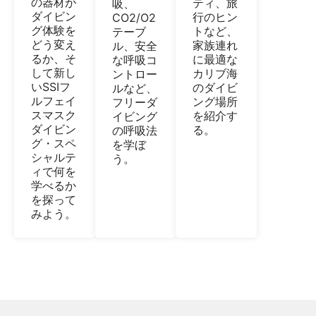
の器材が
ティ、旅
吸、
ダイビン
行のヒン
CO2/O2
グ体験を
トなど、
テーブ
どう変え
家族連れ
ル、安全
るか、そ
に最適な
な呼吸コ
して新し
カリブ海
ントロー
いSSIフ
のダイビ
ルなど、
ルフェイ
ング場所
フリーダ
スマスク
を紹介す
イビング
ダイビン
る。
の呼吸法
グ・スペ
を学ぼ
シャルテ
う。
ィで何を
学べるか
を探って
みよう。