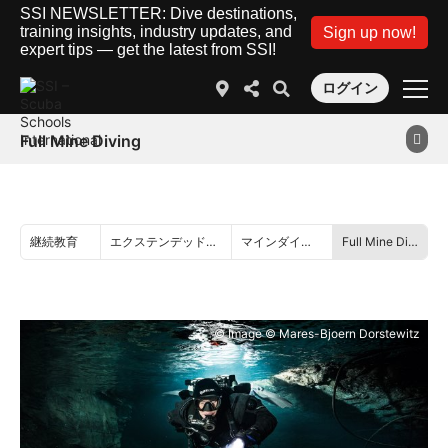
SSI NEWSLETTER: Dive destinations,
training insights, industry updates, and
Sign up now!
expert tips — get the latest from SSI!
ログイン
Full Mine Diving
継続教育
エクステンデッドレンジ
マインダイビング
Full Mine Diving
© Image © Mares-Bjoern Dorstewitz