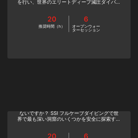
を行い、世界のエリートディープ減圧ダイバー
の仲間入りをしましょう。 さっそく今日から
SSIテクニカルレックダイバーになりましょ
20
6
う！
推奨時間（h）
オープンウォー
ターセッション
Full Cave Diving
より深く、より長い水中洞窟を探索しながら、
複雑な水中ナビゲーションを実行してみたくは
ないですか？ SSI フルケーブダイビングで世
界で最も深い洞窟のいくつかを安全に探索する
方法を学びましょう。 さっそく今日から高度
なケーブダイビングトレーニングをはじめよ
20
6
う！