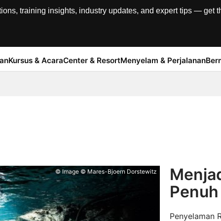
, training insights, industry updates, and expert tips — get th
han
Kursus & Acara
Center & Resort
Menyelam & Perjalanan
Ber
Menja
© Image © Mares-Bjoern Dorstewitz
Penuh 
Penyelaman R