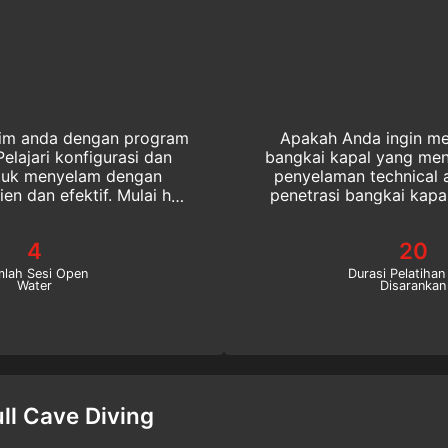
trim anda dengan program
Apakah Anda ingin m
lajari konfigurasi dan
bangkai kapal yang men
ntuk menyelam dengan
penyelaman technical anda untuk melakukan penyelaman
en dan efektif. Mulai hari
penetrasi bangkai kap
dengan penyelam eksploras
Technical Wr
4
20
mlah Sesi Open
Durasi Pelatihan
Water
Disarankan
ull Cave Diving