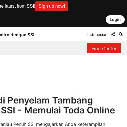
e latest from SSI!
Sign up now!
Login
Indonesian
mitra dengan SSI
Find Center
di Penyelam Tambang
SSI - Memulai Toda Online
anjau Penuh SSI mengajarkan Anda keterampilan