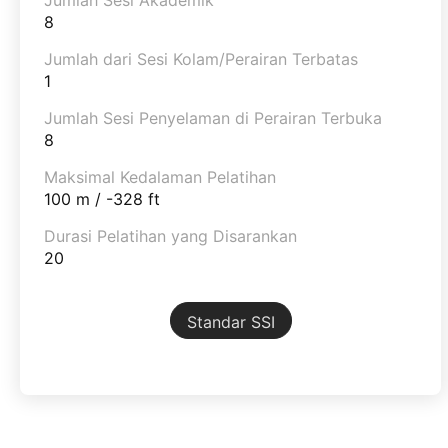
8
Jumlah dari Sesi Kolam/Perairan Terbatas
1
Jumlah Sesi Penyelaman di Perairan Terbuka
8
Maksimal Kedalaman Pelatihan
100 m / -328 ft
Durasi Pelatihan yang Disarankan
20
Standar SSI