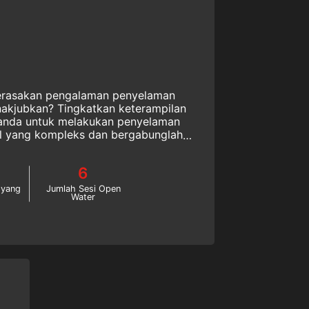
erasakan pengalaman penyelaman
akjubkan? Tingkatkan keterampilan
al yang kompleks dan bergabunglah
i elit dunia. Mulailah sertifikasi SSI
eck Diver hari ini juga!
6
 yang
Jumlah Sesi Open
Water