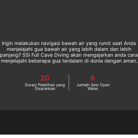
Ingin melakukan navigasi bawah air yang rumit saat Anda
menjelajahi gua bawah air yang lebih dalam dan lebih
panjang? SSI Full Cave Diving akan mengajarkan anda cara
menjelajahi beberapa gua terdalam di dunia dengan aman.
Mulailah berlatih untuk advanced cave dives lanjut hari ini!
20
6
Durasi Pelatihan yang
Jumlah Sesi Open
Disarankan
Water