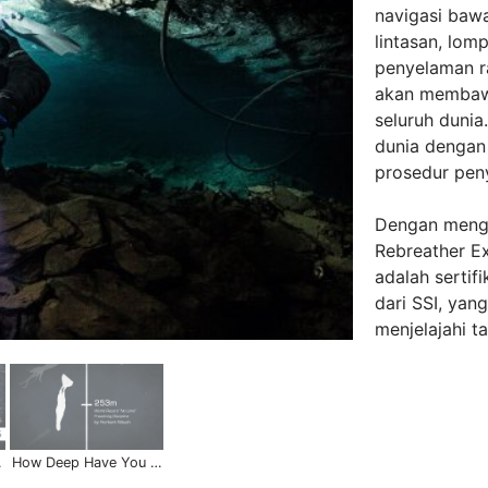
navigasi baw
lintasan, lom
penyelaman ra
akan membawa
seluruh dunia
dunia dengan 
prosedur pen
Dengan mengg
Rebreather E
adalah sertif
dari SSI, ya
menjelajahi t
national
How Deep Have You Been? | Scuba Schools International