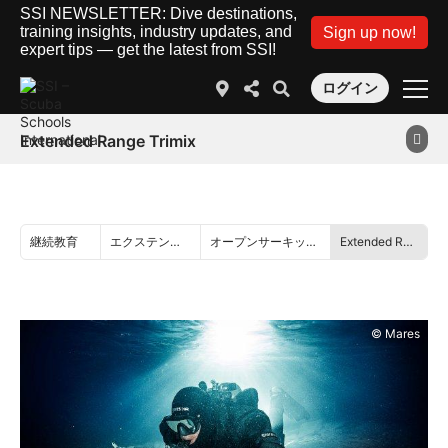
SSI NEWSLETTER: Dive destinations,
training insights, industry updates, and
Sign up now!
expert tips — get the latest from SSI!
ログイン
Extended Range Trimix
継続教育
エクステンデッドレンジ
オープンサーキット・ダイビング
Extended Range Trimix
© Mares