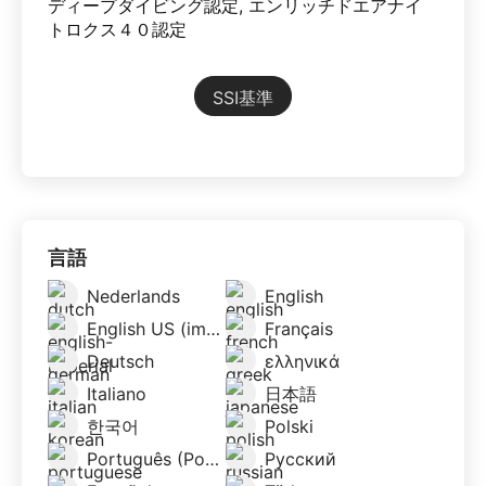
ディープダイビング認定, エンリッチドエアナイ
トロクス４０認定
SSI基準
言語
Nederlands
English
English US (imperial)
Français
Deutsch
ελληνικά
Italiano
日本語
한국어
Polski
Português (Portugal)
Русский