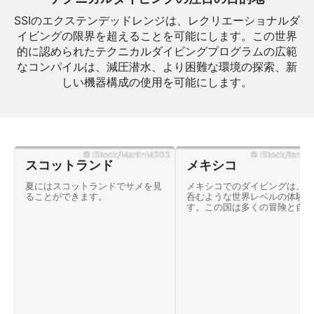
SSIのエクステンデッドレンジは、レクリエーショナルダ
イビングの限界を超えることを可能にします。この世界
的に認められたテクニカルダイビングプログラムの広範
なコンパイルは、減圧潜水、より困難な環境の探索、新
しい機器構成の使用を可能にします。
© iStock/MartinM303
© iStock/ferrant
スコットランド
メキシコ
夏にはスコットランドでサメを見
メキシコでのダイビングは、息
ることができます。
呑むような世界レベルの体験で
す。この国は多くの冒険と自然
驚異に満ちた風景を提供してい
す。