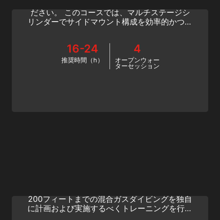
トプログラムでさらなる合理化の準備をしてく
ださい。 このコースでは、マルチステージシ
リンダーでサイドマウント構成を効率的かつ効
果的に使用するために必要な適切なサイドマウ
ントセットアップとテクニックを学びます。
16-24
4
推奨時間（h）
オープンウォー
ターセッション
Technical Extended Range Trimix
SSI のテクニカルエクステンデッドレンジダイ
ビングプログラムでは、最大深度60メートル/
200フィートまでの混合ガスダイビングを独自
に計画および実施するべくトレーニングを行い
ます。 この高度にテクニカルでエキサイティ