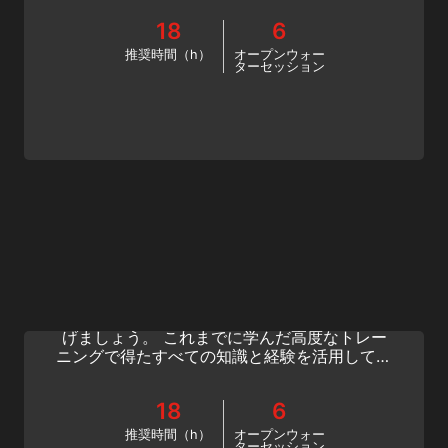
ングな認定を受けて、減圧なしの制限を超えた
18
6
ダイビングをしてみましょう。
推奨時間（h）
オープンウォー
ターセッション
Hypoxic Trimix
SSIの低酸素トライミックスプログラムで、テ
クニカルダイビングのスキルを限界まで押し上
げましょう。 これまでに学んだ高度なトレー
ニングで得たすべての知識と経験を活用して、
究極の減圧ダイビングに参加してください。
今日からトライミックスダイビングを始めまし
18
6
ょう！
推奨時間（h）
オープンウォー
ターセッション