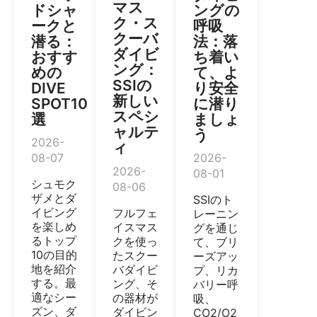
マス
ドシャ
ングの
ク・ス
ークと
呼吸
クーバ
潜る：
法：落
ダイビ
おすす
ち着い
ング：
めの
て、よ
SSIの
DIVE
り安全
新しい
SPOT10
に潜り
スペシ
選
ましょ
ャルテ
う
2026-
ィ
08-07
2026-
2026-
08-01
シュモク
08-06
ザメとダ
SSIのト
イビング
フルフェ
レーニン
を楽しめ
イスマス
グを通じ
るトップ
クを使っ
て、ブリ
10の目的
たスクー
ーズアッ
地を紹介
バダイビ
プ、リカ
する。最
ング、そ
バリー呼
適なシー
の器材が
吸、
ズン、ダ
ダイビン
CO2/O2