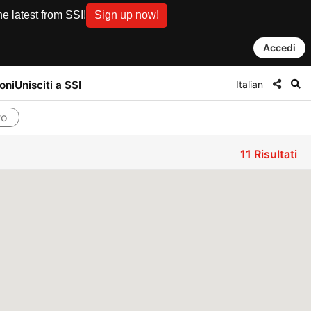
e latest from SSI!
Sign up now!
Accedi
Italian
oni
Unisciti a SSI
ro
11
Risultati