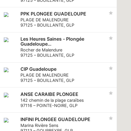
97125 – BOUILLANTE, GLP
PPK PLONGEE GUADELOUPE
PLAGE DE MALENDURE
97125 – BOUILLANTE, GLP
Les Heures Saines - Plongée
Guadeloupe
Plongez dans la Réserve Cousteau
Rocher de Malendure
97125 – BOUILLANTE, GLP
CIP Guadeloupe
PLAGE DE MALENDURE
97125 – BOUILLANTE, GLP
ANSE CARAIBE PLONGEE
142 chemin de la plage caraïbes
97116 – POINTE-NOIRE, GLP
INFINI PLONGEE GUADELOUPE
Marina Rivière Sens
97113 – GOURBEYRE, GLP