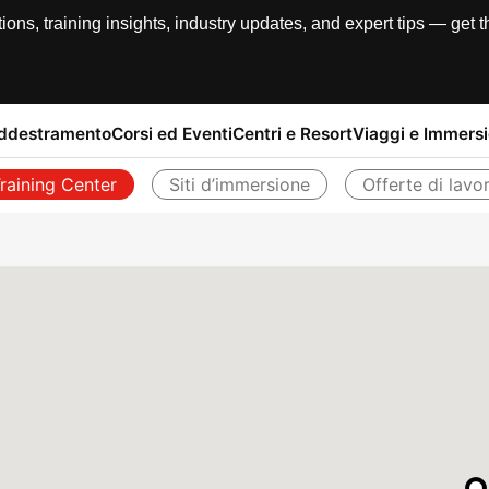
, training insights, industry updates, and expert tips — get th
addestramento
Corsi ed Eventi
Centri e Resort
Viaggi e Immersi
raining Center
Siti d’immersione
Offerte di lavo
Indietro