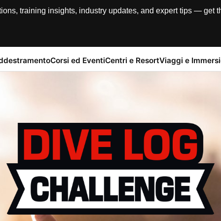
, training insights, industry updates, and expert tips — get th
addestramento
Corsi ed Eventi
Centri e Resort
Viaggi e Immersi