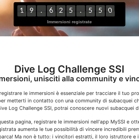
1
9
.
6
2
5
.
5
5
0
0
1
1
9
.
6
2
5
.
5
5
2
1
2
4
9
Immersioni registrate
Dive Log Challenge SSI
mersioni, unisciti alla community e vinc
egistrare le immersioni è essenziale per tracciare il tuo pro
er metterti in contatto con una community di subacquei ch
 Dive Log Challenge SSI, potrai conoscere nuovi subacquei di
u questa pagina, registrare le immersioni nell'app MySSI e otte
istrata aumenta le tue possibilità di vincere incredibili pr
rca! Ma non è tutto: i vincitori estratti, il loro istruttore 