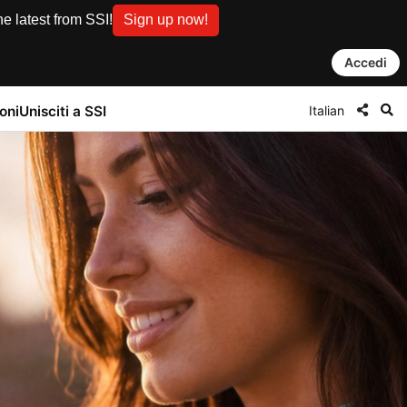
© Unsplash / naja bertolt jensen
e latest from SSI!
Sign up now!
Accedi
Italian
oni
Unisciti a SSI