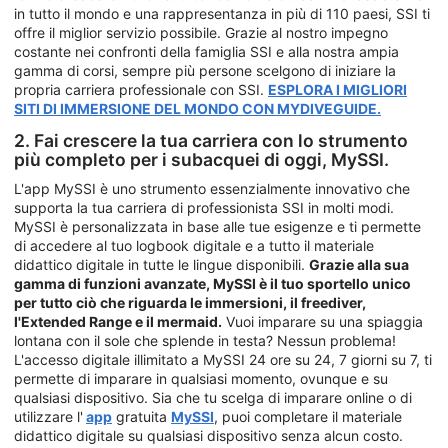
in tutto il mondo e una rappresentanza in più di 110 paesi, SSI ti
offre il miglior servizio possibile. Grazie al nostro impegno
costante nei confronti della famiglia SSI e alla nostra ampia
gamma di corsi, sempre più persone scelgono di iniziare la
propria carriera professionale con SSI.
ESPLORA I MIGLIORI
SITI DI IMMERSIONE DEL MONDO CON MYDIVEGUIDE.
2. Fai crescere la tua carriera con lo strumento
più completo per i subacquei di oggi, MySSI.
L'app MySSI è uno strumento essenzialmente innovativo che
supporta la tua carriera di professionista SSI in molti modi.
MySSI è personalizzata in base alle tue esigenze e ti permette
di accedere al tuo logbook digitale e a tutto il materiale
didattico digitale in tutte le lingue disponibili.
Grazie alla sua
gamma di funzioni avanzate, MySSI è il tuo sportello unico
per tutto ciò che riguarda le immersioni, il freediver,
l'Extended Range e il mermaid.
Vuoi imparare su una spiaggia
lontana con il sole che splende in testa? Nessun problema!
L'accesso digitale illimitato a MySSI 24 ore su 24, 7 giorni su 7, ti
permette di imparare in qualsiasi momento, ovunque e su
qualsiasi dispositivo. Sia che tu scelga di imparare online o di
utilizzare l'
app
gratuita
MySSI
, puoi completare il materiale
didattico digitale su qualsiasi dispositivo senza alcun costo.