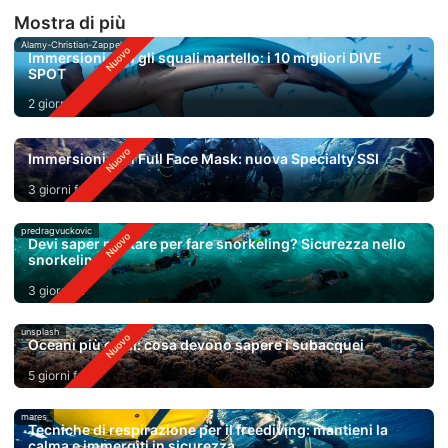
Mostra di più
Alamy-Christian-Zappel
Immersioni con gli squali martello: i 10 migliori DIVE
SPOT
2 giorni fa
Immersioni con Full Face Mask: nuova Specialty SSI
3 giorni fa
predragvuckovic
Devi saper nuotare per fare snorkeling? Sicurezza nello
snorkeling
3 giorni fa
unsplash
Oceani più caldi: cosa devono sapere i subacquei
5 giorni fa
mares
Tecniche di respirazione per il freediving: mantieni la
calma e immergiti in sicurezza