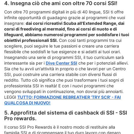
4. Insegna ciò che ami con oltre 70 corsi SSI!
Con oltre 70 programmi digitali in più di 40 lingue, SSI ti offre
infinite opportunità di guadagno grazie ai programmi che vuoi
insegnare:
dai corsi ricreativi Scuba all'Extended Range, dai
corsi di freediving al mermaid, fino ai corsi di nuoto e di
lifeguard, abbiamo numerosi programmi per soddisfare i tuoi
obiettivi professionali SSI.
Con così tanti programmi tra cui
scegliere, puoi seguire le tue passioni e creare una carriera
flessibile che soddisfi le tue esigenze e si adatti ai tuoi orari.
Insegnando una serie di programmi SSI, il tuo curriculum sarà
interessante sia per i
Dive Center SSI
che per i potenziali allievi.
Sia che tu avvii un'attività in proprio o che lavori per un Centro
SSI, puoi costruire una carriera stabile con diversi flussi di
reddito. Tutto ciò significa che puoi trasformare i tuoi sogni di
professionista SSI in realtà! E con i nuovi programmi che
vengono sviluppati in continuazione, non dovrai più annoiarti.
LEGGI
TUTTO: FORMAZIONE REBREATHER 'TRY SCR' - FAI
QUALCOSA DI NUOVO!
5. Approfitta del sistema di cashback di SSI - SSI
Pro rewards.
Il corso SSI Pro Rewards è il nostro modo di restituire alla
famiglia SSI e di ricompensare il tuo duro lavoro con denaro