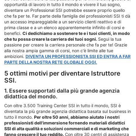
opportunità di lavoro in tutto il mondo e vivere il tuo sogno,
diventare un Professional SSI potrebbe essere proprio quello
che fa per te. Far parte della famiglia dei professionisti SSI ti dà
un accesso impareggiabile a un servizio clienti reattivo e di
prima classe e a un elenco apparentemente infinito di corsi e
benefici.
Ci dedichiamo a sostenere te e i tuoi clienti, in modo
che tu possa creare la carriera dei tuoi sogni.
Segui la tua
passione per creare la carriera personale che fa per te! Grazie
alla nostra ampia gamma di corsi, non c'è limite alle tue
ambizioni.
DIVENTA UN PROFESSIONISTA SSI ED ENTRA A FAR
PARTE DELLA NOSTRA RETE GLOBALE OGGI.
5 ottimi motivi per diventare Istruttore
SSI.
1. Essere supportati dalla più grande agenzia
didattica del mondo.
Con oltre 3.500 Training Center SSI in tutto il mondo, SSI è
diventata la più grande agenzia didattica basata sul business in
tutto il mondo.
Per oltre 50 anni, abbiamo aiutato i nostri
professionisti dell'immersione fornendo materiali didattici
SSI di alta qualità e soluzioni commerciali e di marketing che
fanno crescere il tuo reddito.
Con oltre 30 centri di assistenza