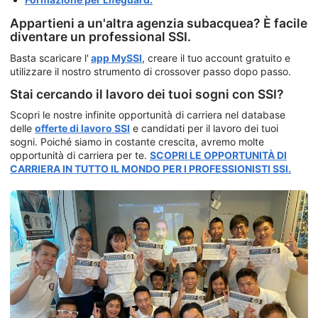
Appartieni a un'altra agenzia subacquea? È facile
diventare un professional SSI.
Basta scaricare l'
app MySSI
, creare il tuo account gratuito e
utilizzare il nostro strumento di crossover passo dopo passo.
Stai cercando il lavoro dei tuoi sogni con SSI?
Scopri le nostre infinite opportunità di carriera nel database
delle
offerte di lavoro SSI
e candidati per il lavoro dei tuoi
sogni. Poiché siamo in costante crescita, avremo molte
opportunità di carriera per te.
SCOPRI LE OPPORTUNITÀ DI
CARRIERA IN TUTTO IL MONDO PER I PROFESSIONISTI SSI.