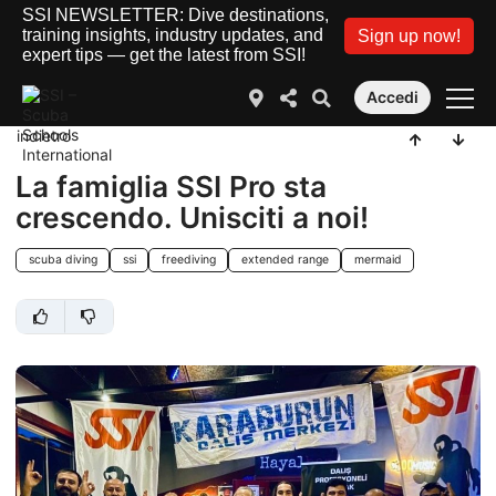
SSI NEWSLETTER: Dive destinations,
training insights, industry updates, and
Sign up now!
expert tips — get the latest from SSI!
Accedi
indietro
La famiglia SSI Pro sta
crescendo. Unisciti a noi!
scuba diving
ssi
freediving
extended range
mermaid