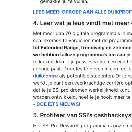
gemakkelijk te vullen.
LEES MEER: OPROEP AAN ALLE DUIKPRO
4. Leer wat je leuk vindt met mee
Met meer dan 70 digitale programma's in me
een inkomen te verdienen met de programma'
tot Extended Range, freediving en zeeme
we hebben talloze programma's om aan je S
te kiezen, kun je je passies volgen en een fl
agenda past. Door les te geven in een reeks
duikcentra
als potentiële studenten. Of je n
werkt, je kunt een veerkrachtige carrière o
dat je je SSI pro dromen werkelijkheid kun
worden ontwikkeld, hoef je je nooit meer te
- DOE IETS NIEUWS!
5. Profiteer van SSI's cashbacksy
Het SSI Pro Rewards programma is onze mani