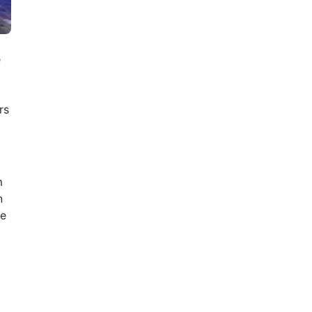
e
rs
m
n
se