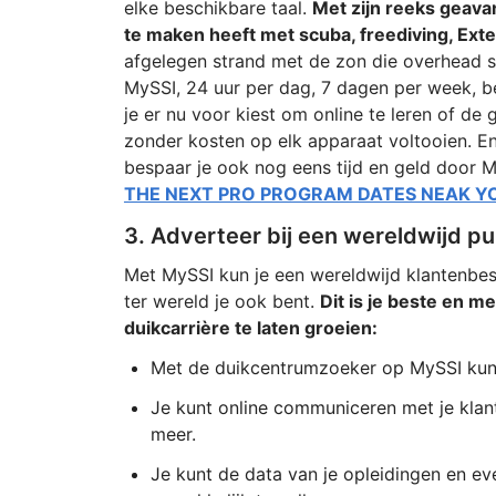
elke beschikbare taal.
Met zijn reeks geava
te maken heeft met scuba, freediving, 
afgelegen strand met de zon die overhead s
MySSI, 24 uur per dag, 7 dagen per week, bet
je er nu voor kiest om online te leren of de 
zonder kosten op elk apparaat voltooien. E
bespaar je ook nog eens tijd en geld door 
THE NEXT PRO PROGRAM DATES NEAK Y
3. Adverteer bij een wereldwijd pu
Met MySSI kun je een wereldwijd klantenbest
ter wereld je ook bent.
Dit is je beste en m
duikcarrière te laten groeien:
Met de duikcentrumzoeker op MySSI kunne
Je kunt online communiceren met je klant
meer.
Je kunt de data van je opleidingen en e