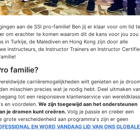
gen aan de SSI pro-familie! Ben jij er klaar voor om lid t
der om erachter te komen waarom dit de kans voor jou zou
ns in Turkije, de Malediven en Hong Kong zijn door alle
 instructeurs, de Instructor Trainers en Instructor Certifie
amilie!
ro familie?
 wereldwijde carrièremogelijkheden wilt genieten en je droo
den misschien precies wat je nodig hebt. Deel uitmaken va
toegang tot een responsieve klantenservice van wereldklas
's en voordelen.
We zijn toegewijd aan het ondersteunen
 van je dromen kunt creëren.
Volg je passie en creëer een
nze grote verscheidenheid aan programma's zijn er geen
OFESSIONAL EN WORD VANDAAG LID VAN ONS GLOBALE