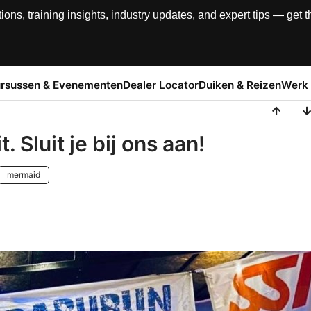
, training insights, industry updates, and expert tips — get th
rsussen & Evenementen
Dealer Locator
Duiken & Reizen
Werk 
. Sluit je bij ons aan!
mermaid