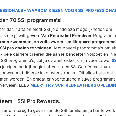
FESSIONALS - WAAROM KIEZEN VOOR SSI PROFESSIONA
r dan 70 SSI programma's!
er dan 40 talen biedt SSI je eindeloze mogelijkheden om
s die jij wilt geven.
Van Recreatief Freediver
Programma
ermin zwemmen, en zelfs zwem- en lifeguard programma'
SI pro doelen te voldoen.
Met zoveel programma's om ui
exibele carrière creëren die aan je behoeften voldoet en in j
 SSI programma's, zal je cv aantrekkelijk zijn voor zowel
SS
u je eigen bedrijf begint of voor een SSI Carrièrecentrum
pbouwen met diverse inkomstenstromen. Dit alles betekent
t laten worden! En omdat er voortdurend nieuwe programma
 vervelen. LEES
MEER: 'TRY SCR' REBREATHERS OPLEIDI
steem - SSI Pro Rewards.
er om terug te geven aan de SSI familie en je harde werk