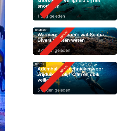
snorkelen? Veiligheid bij het
snorkelen
1 dag geleden
unsplash
Warmere oceanen: wat Scuba
Divers moeten weten
3 dagen geleden
mares
Ademhalingstechnieken voor
vrijduiken: blijf kalm en duik
veiliger
5 dagen geleden