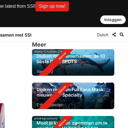
e latest from SSI!
Sign up now!
Inloggen
Dutch
samen met SSI
Meer
Alamy-Christian-Zappel
Duiken met hamerhaaien: de 10
beste DIVE SPOTS
Vandaag
Duiken met een Full Face Mask:
nieuwe SSI-Specialty
1 dag geleden
predragvuckovic
Moet je kunnen zwemmen om te