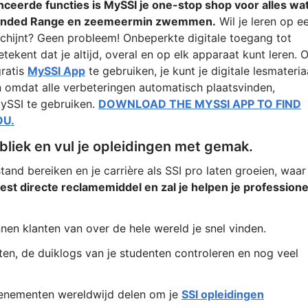
nceerde functies is MySSI je one-stop shop voor alles wa
Extended Range en zeemeermin zwemmen.
Wil je leren op e
chijnt? Geen probleem! Onbeperkte digitale toegang tot
ekent dat je altijd, overal en op elk apparaat kunt leren. O
gratis
MySSI App
te gebruiken, je kunt je digitale lesmateria
n omdat alle verbeteringen automatisch plaatsvinden,
MySSI te gebruiken.
DOWNLOAD THE MYSSI APP TO FIND
OU.
bliek en vul je opleidingen met gemak.
and bereiken en je carrière als SSI pro laten groeien, waar
eest directe reclamemiddel en zal je helpen je professione
n klanten van over de hele wereld je snel vinden.
en, de duiklogs van je studenten controleren en nog veel
venementen wereldwijd delen om je
SSI opleidingen