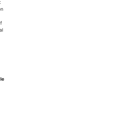
t
en
f
al
le