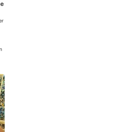
te
er
n