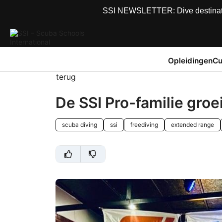
SSI NEWSLETTER: Dive destinations
Opleidingen
Cu
terug
De SSI Pro-familie groeit
scuba diving
ssi
freediving
extended range