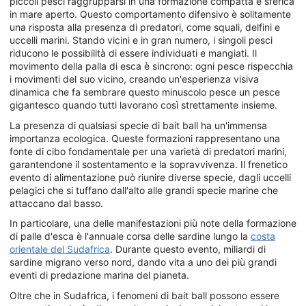
piccoli pesci raggrupparsi in una formazione compatta e sferica
in mare aperto. Questo comportamento difensivo è solitamente
una risposta alla presenza di predatori, come squali, delfini e
uccelli marini. Stando vicini e in gran numero, i singoli pesci
riducono le possibilità di essere individuati e mangiati. Il
movimento della palla di esca è sincrono: ogni pesce rispecchia
i movimenti del suo vicino, creando un'esperienza visiva
dinamica che fa sembrare questo minuscolo pesce un pesce
gigantesco quando tutti lavorano così strettamente insieme.
La presenza di qualsiasi specie di bait ball ha un'immensa
importanza ecologica. Queste formazioni rappresentano una
fonte di cibo fondamentale per una varietà di predatori marini,
garantendone il sostentamento e la sopravvivenza. Il frenetico
evento di alimentazione può riunire diverse specie, dagli uccelli
pelagici che si tuffano dall'alto alle grandi specie marine che
attaccano dal basso.
In particolare, una delle manifestazioni più note della formazione
di palle d'esca è l'annuale corsa delle sardine lungo la
costa
orientale del Sudafrica
. Durante questo evento, miliardi di
sardine migrano verso nord, dando vita a uno dei più grandi
eventi di predazione marina del pianeta.
Oltre che in Sudafrica, i fenomeni di bait ball possono essere