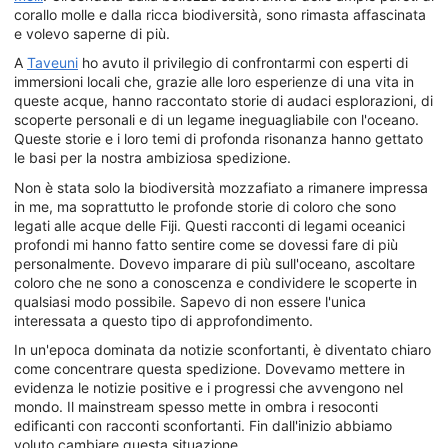
corallo molle e dalla ricca biodiversità, sono rimasta affascinata
e volevo saperne di più.
A
Taveuni
ho avuto il privilegio di confrontarmi con esperti di
immersioni locali che, grazie alle loro esperienze di una vita in
queste acque, hanno raccontato storie di audaci esplorazioni, di
scoperte personali e di un legame ineguagliabile con l'oceano.
Queste storie e i loro temi di profonda risonanza hanno gettato
le basi per la nostra ambiziosa spedizione.
Non è stata solo la biodiversità mozzafiato a rimanere impressa
in me, ma soprattutto le profonde storie di coloro che sono
legati alle acque delle Fiji. Questi racconti di legami oceanici
profondi mi hanno fatto sentire come se dovessi fare di più
personalmente. Dovevo imparare di più sull'oceano, ascoltare
coloro che ne sono a conoscenza e condividere le scoperte in
qualsiasi modo possibile. Sapevo di non essere l'unica
interessata a questo tipo di approfondimento.
In un'epoca dominata da notizie sconfortanti, è diventato chiaro
come concentrare questa spedizione. Dovevamo mettere in
evidenza le notizie positive e i progressi che avvengono nel
mondo. Il mainstream spesso mette in ombra i resoconti
edificanti con racconti sconfortanti. Fin dall'inizio abbiamo
voluto cambiare questa situazione.