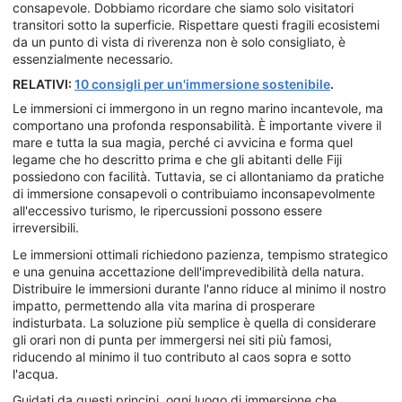
consapevole. Dobbiamo ricordare che siamo solo visitatori
transitori sotto la superficie. Rispettare questi fragili ecosistemi
da un punto di vista di riverenza non è solo consigliato, è
essenzialmente necessario.
RELATIVI:
10 consigli per un'immersione sostenibile
.
Le immersioni ci immergono in un regno marino incantevole, ma
comportano una profonda responsabilità. È importante vivere il
mare e tutta la sua magia, perché ci avvicina e forma quel
legame che ho descritto prima e che gli abitanti delle Fiji
possiedono con facilità. Tuttavia, se ci allontaniamo da pratiche
di immersione consapevoli o contribuiamo inconsapevolmente
all'eccessivo turismo, le ripercussioni possono essere
irreversibili.
Le immersioni ottimali richiedono pazienza, tempismo strategico
e una genuina accettazione dell'imprevedibilità della natura.
Distribuire le immersioni durante l'anno riduce al minimo il nostro
impatto, permettendo alla vita marina di prosperare
indisturbata. La soluzione più semplice è quella di considerare
gli orari non di punta per immergersi nei siti più famosi,
riducendo al minimo il tuo contributo al caos sopra e sotto
l'acqua.
Guidati da questi principi, ogni luogo di immersione che