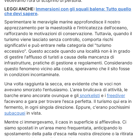
vedevamo l'ora di scoprirlo di persona.
LEGGI ANCHE:
Immersioni con gli squali balena: Tutto quello
che devi sapere
.
Sperimentare le meraviglie marine approfondisce il nostro
apprezzamento per la maestosità e l'intricatezza dell'oceano,
rafforzando le motivazioni di conservazione. Tuttavia, quando il
turismo viene lasciato senza controllo, comporta rischi
significativi e può entrare nella categoria del "turismo
eccessivo". Questo accade quando una località non è in grado
di gestire l'afflusso di turisti a causa della mancanza di
infrastrutture, pratiche di gestione e regolamenti. Considerando
questo fenomeno vicino alla costa, speravamo che il sito fosse
in condizioni incontaminate.
Una volta raggiunta la secca, era evidente che le voci non
avevano smorzato l'entusiasmo. L'area brulicava di attività, le
barche erano ancorate ovunque e gli
snorkelisti
e i
freediver
facevano a gara per trovare l'esca perfetta. Il turismo qui era in
fermento, in ogni singola direzione. Eppure, c'erano pochissimi
subacquei
in vista.
Mentre ci immergevamo, il caos in superficie si affievoliva. Ci
siamo spostati in un'area meno frequentata, anticipando lo
spostamento della palla d'esca nella nostra direzione o la ritirata