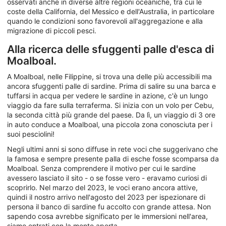
osservati anche in diverse altre regioni oceaniche, tra cui le
coste della California, del Messico e dell'Australia, in particolare
quando le condizioni sono favorevoli all'aggregazione e alla
migrazione di piccoli pesci.
Alla ricerca delle sfuggenti palle d'esca di
Moalboal.
A Moalboal, nelle Filippine, si trova una delle più accessibili ma
ancora sfuggenti palle di sardine. Prima di salire su una barca e
tuffarsi in acqua per vedere le sardine in azione, c'è un lungo
viaggio da fare sulla terraferma. Si inizia con un volo per Cebu,
la seconda città più grande del paese. Da lì, un viaggio di 3 ore
in auto conduce a Moalboal, una piccola zona conosciuta per i
suoi pesciolini!
Negli ultimi anni si sono diffuse in rete voci che suggerivano che
la famosa e sempre presente palla di esche fosse scomparsa da
Moalboal. Senza comprendere il motivo per cui le sardine
avessero lasciato il sito - o se fosse vero - eravamo curiosi di
scoprirlo. Nel marzo del 2023, le voci erano ancora attive,
quindi il nostro arrivo nell'agosto del 2023 per ispezionare di
persona il banco di sardine fu accolto con grande attesa. Non
sapendo cosa avrebbe significato per le immersioni nell'area,
siamo entrati con la mente aperta.