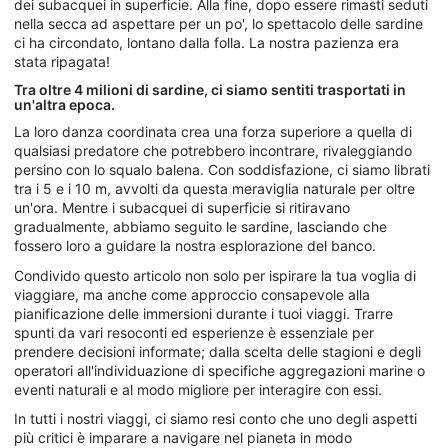
dei subacquei in superficie. Alla fine, dopo essere rimasti seduti
nella secca ad aspettare per un po', lo spettacolo delle sardine
ci ha circondato, lontano dalla folla. La nostra pazienza era
stata ripagata!
Tra oltre 4 milioni di sardine, ci siamo sentiti trasportati in
un'altra epoca.
La loro danza coordinata crea una forza superiore a quella di
qualsiasi predatore che potrebbero incontrare, rivaleggiando
persino con lo squalo balena. Con soddisfazione, ci siamo librati
tra i 5 e i 10 m, avvolti da questa meraviglia naturale per oltre
un'ora. Mentre i subacquei di superficie si ritiravano
gradualmente, abbiamo seguito le sardine, lasciando che
fossero loro a guidare la nostra esplorazione del banco.
Condivido questo articolo non solo per ispirare la tua voglia di
viaggiare, ma anche come approccio consapevole alla
pianificazione delle immersioni durante i tuoi viaggi. Trarre
spunti da vari resoconti ed esperienze è essenziale per
prendere decisioni informate; dalla scelta delle stagioni e degli
operatori all'individuazione di specifiche aggregazioni marine o
eventi naturali e al modo migliore per interagire con essi.
In tutti i nostri viaggi, ci siamo resi conto che uno degli aspetti
più critici è imparare a navigare nel pianeta in modo