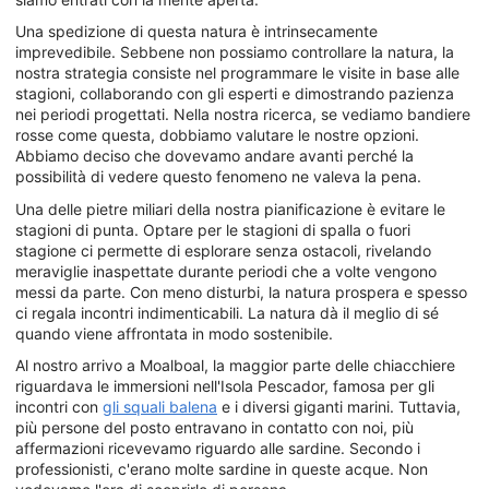
Una spedizione di questa natura è intrinsecamente
imprevedibile. Sebbene non possiamo controllare la natura, la
nostra strategia consiste nel programmare le visite in base alle
stagioni, collaborando con gli esperti e dimostrando pazienza
nei periodi progettati. Nella nostra ricerca, se vediamo bandiere
rosse come questa, dobbiamo valutare le nostre opzioni.
Abbiamo deciso che dovevamo andare avanti perché la
possibilità di vedere questo fenomeno ne valeva la pena.
Una delle pietre miliari della nostra pianificazione è evitare le
stagioni di punta. Optare per le stagioni di spalla o fuori
stagione ci permette di esplorare senza ostacoli, rivelando
meraviglie inaspettate durante periodi che a volte vengono
messi da parte. Con meno disturbi, la natura prospera e spesso
ci regala incontri indimenticabili. La natura dà il meglio di sé
quando viene affrontata in modo sostenibile.
Al nostro arrivo a Moalboal, la maggior parte delle chiacchiere
riguardava le immersioni nell'Isola Pescador, famosa per gli
incontri con
gli squali balena
e i diversi giganti marini. Tuttavia,
più persone del posto entravano in contatto con noi, più
affermazioni ricevevamo riguardo alle sardine. Secondo i
professionisti, c'erano molte sardine in queste acque. Non