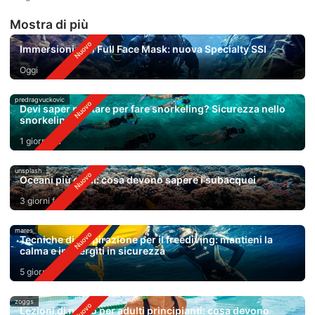
Mostra di più
Immersioni con Full Face Mask: nuova Specialty SSI
Oggi
predragvuckovic
Devi saper nuotare per fare snorkeling? Sicurezza nello
snorkeling
1 giorno fa
unsplash
Oceani più caldi: cosa devono sapere i subacquei
3 giorni fa
mares
Tecniche di respirazione per il freediving: mantieni la
calma e immergiti in sicurezza
5 giorni fa
zoggs
Lezioni di nuoto per adulti principianti: cosa devono