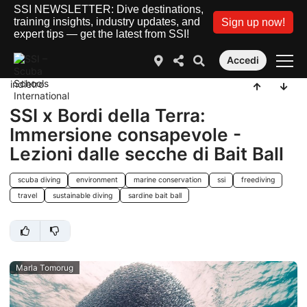
SSI NEWSLETTER: Dive destinations,
training insights, industry updates, and
Sign up now!
expert tips — get the latest from SSI!
Accedi
indietro
SSI x Bordi della Terra:
Immersione consapevole -
Lezioni dalle secche di Bait Ball
scuba diving
environment
marine conservation
ssi
freediving
travel
sustainable diving
sardine bait ball
Marla Tomorug