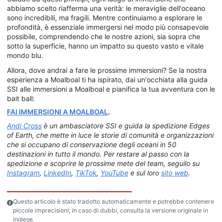
abbiamo scelto riafferma una verità: le meraviglie dell'oceano
sono incredibili, ma fragili. Mentre continuiamo a esplorare le
profondità, è essenziale immergersi nel modo più consapevole
possibile, comprendendo che le nostre azioni, sia sopra che
sotto la superficie, hanno un impatto su questo vasto e vitale
mondo blu.
Allora, dove andrai a fare le prossime immersioni? Se la nostra
esperienza a Moalboal ti ha ispirato, dai un'occhiata alla guida
SSI alle immersioni a Moalboal e pianifica la tua avventura con le
bait ball:
FAI IMMERSIONI A MOALBOAL
.
Andi Cross
è un ambasciatore SSI e guida la spedizione Edges
of Earth, che mette in luce le storie di comunità e organizzazioni
che si occupano di conservazione degli oceani in 50
destinazioni in tutto il mondo. Per restare al passo con la
spedizione e scoprire le prossime mete del team, seguilo su
Instagram
,
LinkedIn
,
TikTok
,
YouTube
e sul loro
sito web
.
Questo articolo è stato tradotto automaticamente e potrebbe contenere
piccole imprecisioni; in caso di dubbi, consulta la versione originale in
inglese.