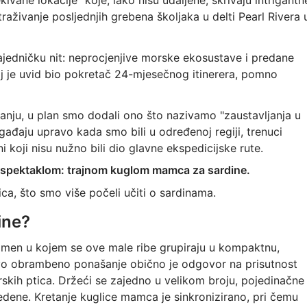
kivane lokacije“ koje, iako nisu udaljene, skrivaju intrigantn
traživanje posljednjih grebena školjaka u delti Pearl Rivera 
zajedničku nit: neprocjenjive morske ekosustave i predane
Taj je uvid bio pokretač 24-mjesečnog itinerera, pomno
nju, u plan smo dodali ono što nazivamo "zaustavljanja u
gađaju upravo kada smo bili u određenoj regiji, trenuci
ni koji nisu nužno bili dio glavne ekspedicijske rute.
im spektaklom: trajnom kuglom mamca za sardine.
ica, što smo više počeli učiti o sardinama.
ine?
men u kojem se ove male ribe grupiraju u kompaktnu,
vo obrambeno ponašanje obično je odgovor na prisutnost
skih ptica. Držeći se zajedno u velikom broju, pojedinačne
edene. Kretanje kuglice mamca je sinkronizirano, pri čemu