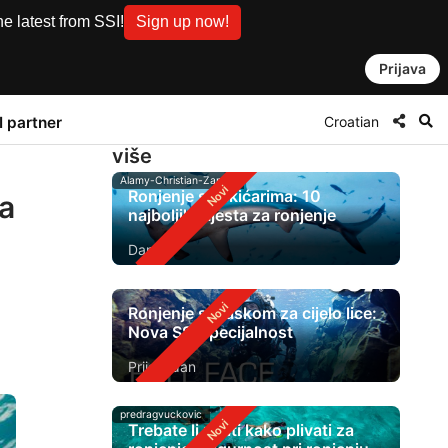
e latest from SSI!
Sign up now!
Prijava
Croatian
I partner
više
Alamy-Christian-Zappel
Ronjenje s čekićarima: 10
ka
najboljih mjesta za ronjenje
Danas
Ronjenje s maskom za cijelo lice:
Nova SSI specijalnost
Prije 1 dan
predragvuckovic
Trebate li znati kako plivati ​​za