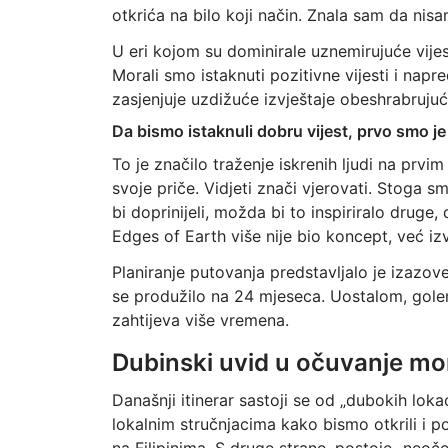
otkrića na bilo koji način. Znala sam da nisa
U eri kojom su dominirale uznemirujuće vijes
Morali smo istaknuti pozitivne vijesti i nap
zasjenjuje uzdižuće izvještaje obeshrabrujuć
Da bismo istaknuli dobru vijest, prvo smo je
To je značilo traženje iskrenih ljudi na prvim
svoje priče. Vidjeti znači vjerovati. Stoga 
bi doprinijeli, možda bi to inspiriralo druge
Edges of Earth više nije bio koncept, već iz
Planiranje putovanja predstavljalo je izazo
se produžilo na 24 mjeseca. Uostalom, gole
zahtijeva više vremena.
Dubinski uvid u očuvanje mo
Današnji itinerar sastoji se od „dubokih loka
lokalnim stručnjacima kako bismo otkrili i p