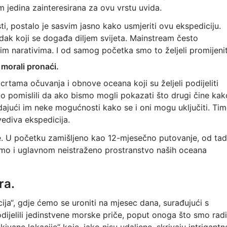
m jedina zainteresirana za ovu vrstu uvida.
ti, postalo je sasvim jasno kako usmjeriti ovu ekspediciju.
redak koji se događa diljem svijeta. Mainstream često
im narativima. I od samog početka smo to željeli promijenit
 morali pronaći.
 crtama očuvanja i obnove oceana koji su željeli podijeliti
smo pomislili da ako bismo mogli pokazati što drugi čine kak
, dajući im neke mogućnosti kako se i oni mogu uključiti. Ti
vediva ekspedicija.
ve. U početku zamišljeno kao 12-mjesečno putovanje, od ta
mo i uglavnom neistraženo prostranstvo naših oceana
ra.
cija“, gdje ćemo se uroniti na mjesec dana, surađujući s
odijelili jedinstvene morske priče, poput onoga što smo radi