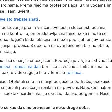
 sardinama. Prema riječima profesionalaca, u tim vodama im
 i sami uvjeriti.
Sve što trebate znati
.
 poštovanje prema veličanstvenosti i složenosti oceana,
m ne kontrolira, on predstavlja značajne rizike i može se
o se događa kada lokacija ne može podnijeti priljev turista
ljanja i propisa. S obzirom na ovaj fenomen blizine obale,
m stanju.
ne nisu umanjile entuzijazam. Područje je vrvjelo aktivnošću
onioci
i
ronioci na dah
borili za savršenu snimku mamaca.
 Ipak, u vidokrugu je bilo vrlo malo
ronilaca
.
tajao. Otplutali smo na manje posjećeno područje, očekujući
mjeru ili povlačenje ronilaca na površini. Napokon, nakon
li, spektakl sardina nas je okružio, daleko od gomile. Naše
 smo se kao da smo preneseni u neko drugo doba.