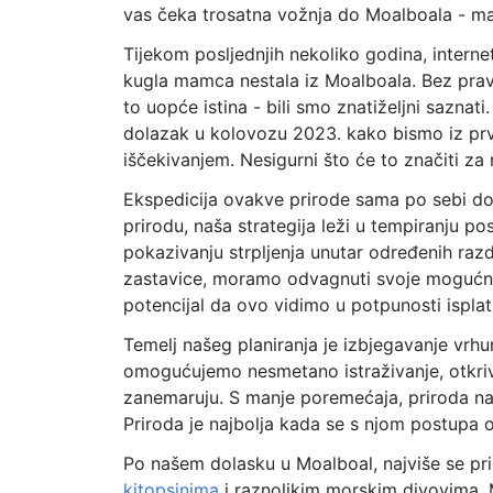
vas čeka trosatna vožnja do Moalboala - ma
Tijekom posljednjih nekoliko godina, interne
kugla mamca nestala iz Moalboala. Bez pravog
to uopće istina - bili smo znatiželjni saznati
dolazak u kolovozu 2023. kako bismo iz prve
iščekivanjem. Nesigurni što će to značiti z
Ekspedicija ovakve prirode sama po sebi dol
prirodu, naša strategija leži u tempiranju po
pokazivanju strpljenja unutar određenih raz
zastavice, moramo odvagnuti svoje mogućnos
potencijal da ovo vidimo u potpunosti isplat
Temelj našeg planiranja je izbjegavanje vrh
omogućujemo nesmetano istraživanje, otkri
zanemaruju. S manje poremećaja, priroda na
Priroda je najbolja kada se s njom postupa 
Po našem dolasku u Moalboal, najviše se pr
kitopsinima
i raznolikim morskim divovima. 