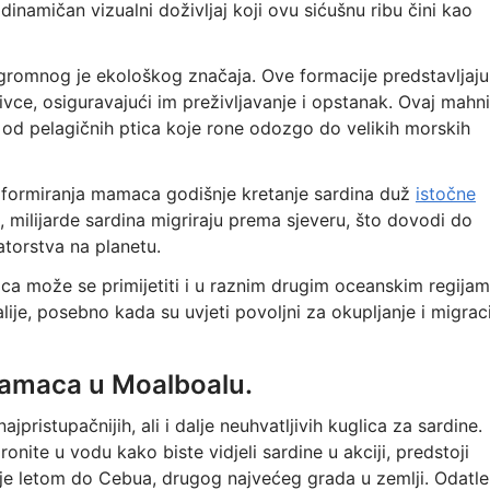
 dinamičan vizualni doživljaj koji ovu sićušnu ribu čini kao
gromnog je ekološkog značaja. Ove formacije predstavljaju
ivce, osiguravajući im preživljavanje i opstanak. Ovaj mahni
 od pelagičnih ptica koje rone odozgo do velikih morskih
 formiranja mamaca godišnje kretanje sardina duž
istočne
milijarde sardina migriraju prema sjeveru, što dovodi do
torstva na planetu.
a može se primijetiti i u raznim drugim oceanskim regijam
alije, posebno kada su uvjeti povoljni za okupljanje i migrac
mamaca u Moalboalu.
pristupačnijih, ali i dalje neuhvatljivih kuglica za sardine.
onite u vodu kako biste vidjeli sardine u akciji, predstoji
e letom do Cebua, drugog najvećeg grada u zemlji. Odatle