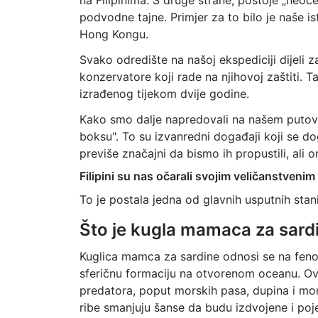
na Filipinima. S druge strane, postoje „neoče
podvodne tajne. Primjer za to bilo je naše is
Hong Kongu.
Svako odredište na našoj ekspediciji dijeli 
konzervatore koji rade na njihovoj zaštiti. 
izrađenog tijekom dvije godine.
Kako smo dalje napredovali na našem putova
boksu". To su izvanredni događaji koji se do
previše značajni da bismo ih propustili, ali o
Filipini su nas očarali svojim veličanstven
To je postala jedna od glavnih usputnih stan
Što je kugla mamaca za sard
Kuglica mamca za sardine odnosi se na feno
sferičnu formaciju na otvorenom oceanu. O
predatora, poput morskih pasa, dupina i mor
ribe smanjuju šanse da budu izdvojene i poj