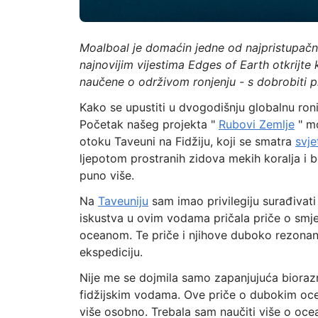
Moalboal je domaćin jedne od najpristupačniji
najnovijim vijestima Edges of Earth otkrijte 
naučene o održivom ronjenju - s dobrobiti p
Kako se upustiti u dvogodišnju globalnu roni
Početak našeg projekta "
Rubovi Zemlje
" mo
otoku Taveuni na Fidžiju, koji se smatra
svje
ljepotom prostranih zidova mekih koralja i 
puno više.
Na
Taveuniju
sam imao privilegiju surađivati
iskustva u ovim vodama pričala priče o smje
oceanom. Te priče i njihove duboko rezonan
ekspediciju.
Nije me se dojmila samo zapanjujuća biorazn
fidžijskim vodama. Ove priče o dubokim oce
više osobno. Trebala sam naučiti više o ocean