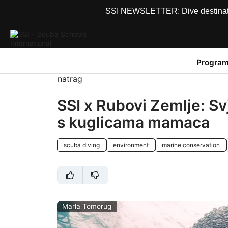
SSI NEWSLETTER: Dive destinations
Program
natrag
SSI x Rubovi Zemlje: Svj
s kuglicama mamaca
scuba diving
environment
marine conservation
Marla Tomorug