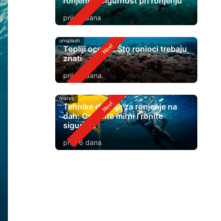
ronjenje? Sigurnost pri ronjenju
prije 2 dana
unsplash
Topliji oceani: Što ronioci trebaju
znati
prije 4 dana
mares
Tehnike disanja za ronjenje na
dah: Ostanite mirni i ronite
sigurnije
prije 6 dana