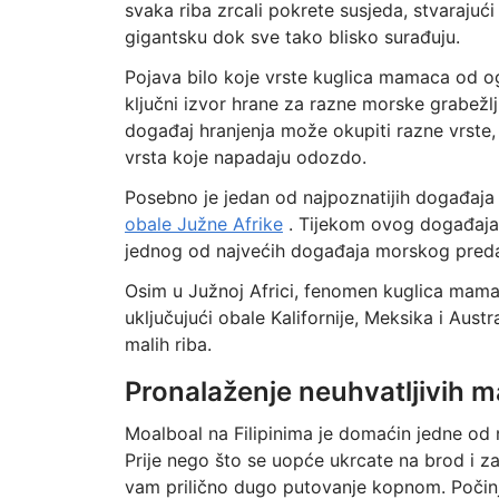
svaka riba zrcali pokrete susjeda, stvarajući
gigantsku dok sve tako blisko surađuju.
Pojava bilo koje vrste kuglica mamaca od o
ključni izvor hrane za razne morske grabežlj
događaj hranjenja može okupiti razne vrste,
vrsta koje napadaju odozdo.
Posebno je jedan od najpoznatijih događaja
obale Južne Afrike
. Tijekom ovog događaja, 
jednog od najvećih događaja morskog preda
Osim u Južnoj Africi, fenomen kuglica mamac
uključujući obale Kalifornije, Meksika i Austr
malih riba.
Pronalaženje neuhvatljivih 
Moalboal na Filipinima je domaćin jedne od naj
Prije nego što se uopće ukrcate na brod i zar
vam prilično dugo putovanje kopnom. Počinj