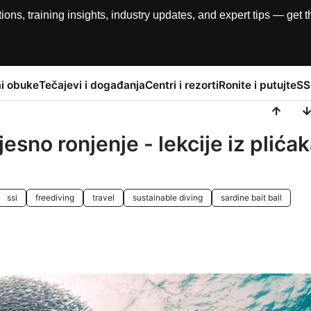
, training insights, industry updates, and expert tips — get th
i obuke
Tečajevi i događanja
Centri i rezorti
Ronite i putujte
SS
esno ronjenje - lekcije iz plića
ssi
freediving
travel
sustainable diving
sardine bait ball