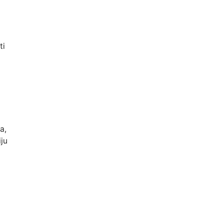
ti
a,
iju