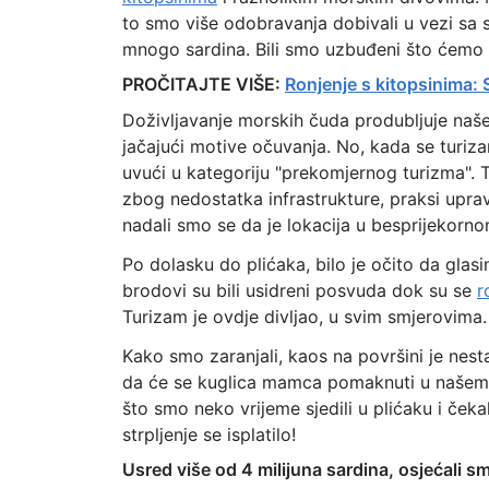
to smo više odobravanja dobivali u vezi sa
mnogo sardina. Bili smo uzbuđeni što ćemo se
PROČITAJTE VIŠE:
Ronjenje s kitopsinima: 
Doživljavanje morskih čuda produbljuje naše
jačajući motive očuvanja. No, kada se turiza
uvući u kategoriju "prekomjernog turizma". T
zbog nedostatka infrastrukture, praksi uprav
nadali smo se da je lokacija u besprijekorno
Po dolasku do plićaka, bilo je očito da glasi
brodovi su bili usidreni posvuda dok su se
r
Turizam je ovdje divljao, u svim smjerovima.
Kako smo zaranjali, kaos na površini je nes
da će se kuglica mamca pomaknuti u našem s
što smo neko vrijeme sjedili u plićaku i čeka
strpljenje se isplatilo!
Usred više od 4 milijuna sardina, osjećali