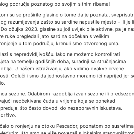
log područja poznatog po svojim sitnim ribama!
tom su se proširile glasine o tome da je poznata, sveprisut
 razumijevanja zašto su sardine napustile mjesto - ili je l
. Do ožujka 2023. glasine su još uvijek bile aktivne, pa je na
 ruke pregledali jato sardina dočekan s velikim
a ronjenje u tom području, krenuli smo otvorenog uma.
azi s nepredvidljivošću. Iako ne možemo kontrolirati
sjeta na temelju godišnjih doba, suradnji sa stručnjacima i
doblja. U našem istraživanju, ako vidimo ovakve crvene
ti. Odlučili smo da jednostavno moramo ići naprijed jer s
io.
unca sezone. Odabirom razdoblja izvan sezone ili predsezo
vajući neočekivana čuda u vrijeme koja se ponekad
preduje, što često dovodi do nezaboravnih iskustava.
održivo.
ičalo o ronjenju na otoku Pescador, poznatom po susretim
Međutim, što smo se više povezali s lokalnim stanovništvo