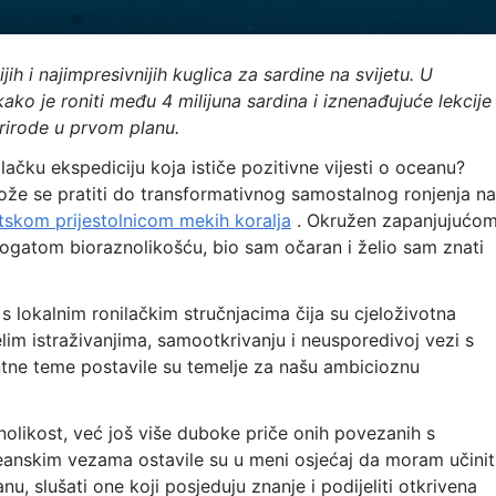
h i najimpresivnijih kuglica za sardine na svijetu. U
kako je roniti među 4 milijuna sardina i iznenađujuće lekcije
rirode u prvom planu.
lačku ekspediciju koja ističe pozitivne vijesti o oceanu?
že se pratiti do transformativnog samostalnog ronjenja na
tskom prijestolnicom mekih koralja
. Okružen zapanjujućo
bogatom bioraznolikošću, bio sam očaran i želio sam znati
 s lokalnim ronilačkim stručnjacima čija su cjeloživotna
lim istraživanjima, samootkrivanju i neusporedivoj vezi s
tne teme postavile su temelje za našu ambicioznu
olikost, već još više duboke priče onih povezanih s
anskim vezama ostavile su u meni osjećaj da moram učinit
u, slušati one koji posjeduju znanje i podijeliti otkrivena