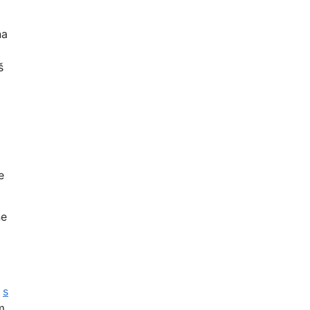
na
i
š
e
ne
a
s
m,